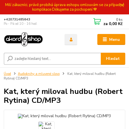
Milí zákazníci, právě probíhá úprava eshopu omlouvám se za případné
komplikace Děkujeme za pochopení 💙
0
ks
+420731485643
za
0,00 Kč
Po - Pá od 10 - 16 hod.
Menu
Hledat
Úvod
Audioknihy a mluvené slovo
Kat, který miloval hudbu (Robert
Rytina) CD/MP3
Kat, který miloval hudbu (Robert
Rytina) CD/MP3