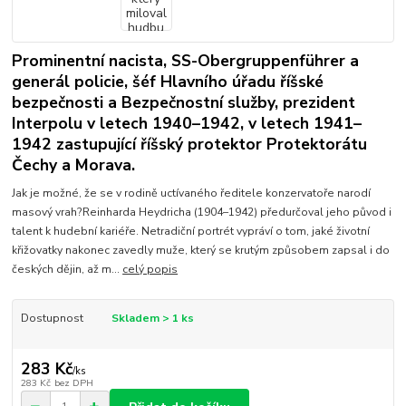
Prominentní nacista, SS-Obergruppenführer a
generál policie, šéf Hlavního úřadu říšské
bezpečnosti a Bezpečnostní služby, prezident
Interpolu v letech 1940–1942, v letech 1941–
1942 zastupující říšský protektor Protektorátu
Čechy a Morava.
Jak je možné, že se v rodině uctívaného ředitele konzervatoře narodí
masový vrah?Reinharda Heydricha (1904–1942) předurčoval jeho původ i
talent k hudební kariéře. Netradiční portrét vypráví o tom, jaké životní
křižovatky nakonec zavedly muže, který se krutým způsobem zapsal i do
českých dějin, až m...
celý popis
Dostupnost
Skladem > 1 ks
283 Kč
/
ks
283 Kč
bez DPH