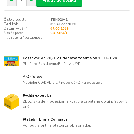
Přidat do košíku
Číslo produktu:
TBN029-2
EAN kód:
8594177770290
Datum vydání:
07.06.2019
Nosič / počet:
CD-MP3/1
Hlídat cenu / dostupnost
Poštovné od 70,- CZK doprava zdarma od 1500,- CZK
Platí pro Zásilkovnu/Balíkovnu/PPL.
Akční slevy
Nabídku CD/DVD a LP nebo dárků najdete zde..
Rychlá expedice
Zboží skladem odesíláme kvalitně zabalené do tří pracovních
dnů..
Platební brána Comgate
Pohodlná online platba za objednávku.