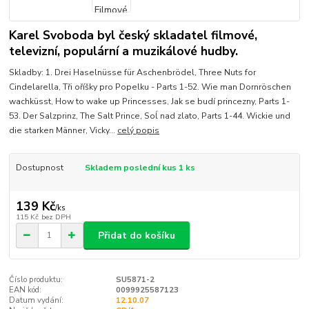
Karel Svoboda byl český skladatel filmové,
televizní, populární a muzikálové hudby.
Skladby: 1. Drei Haselnüsse für Aschenbrödel, Three Nuts for
Cindelarella, Tři oříšky pro Popelku - Parts 1-52. Wie man Dornröschen
wachküsst, How to wake up Princesses, Jak se budí princezny, Parts 1-
53. Der Salzprinz, The Salt Prince, Soĺ nad zlato, Parts 1-44. Wickie und
die starken Männer, Vicky...
celý popis
Dostupnost
Skladem poslední kus 1 ks
139 Kč
/
ks
115 Kč
bez DPH
Přidat do košíku
Číslo produktu:
SU5871-2
EAN kód:
0099925587123
Datum vydání:
12.10.07