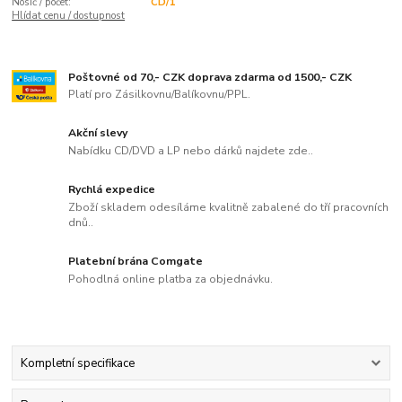
Nosič / počet:
CD/1
Hlídat cenu / dostupnost
Poštovné od 70,- CZK doprava zdarma od 1500,- CZK
Platí pro Zásilkovnu/Balíkovnu/PPL.
Akční slevy
Nabídku CD/DVD a LP nebo dárků najdete zde..
Rychlá expedice
Zboží skladem odesíláme kvalitně zabalené do tří pracovních
dnů..
Platební brána Comgate
Pohodlná online platba za objednávku.
Kompletní specifikace