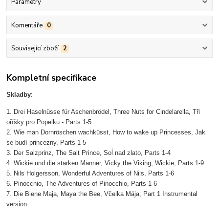
Parametry
Komentáře
0
Související zboží
2
Kompletní specifikace
Skladby
:
1. Drei Haselnüsse für Aschenbrödel, Three Nuts for Cindelarella, Tři
oříšky pro Popelku - Parts 1-5
2. Wie man Dornröschen wachküsst, How to wake up Princesses, Jak
se budí princezny, Parts 1-5
3. Der Salzprinz, The Salt Prince, Soĺ nad zlato, Parts 1-4
4. Wickie und die starken Männer, Vicky the Viking, Wickie, Parts 1-9
5. Nils Holgersson, Wonderful Adventures of Nils, Parts 1-6
6. Pinocchio, The Adventures of Pinocchio, Parts 1-6
7. Die Biene Maja, Maya the Bee, Včelka Mája, Part 1 Instrumental
version