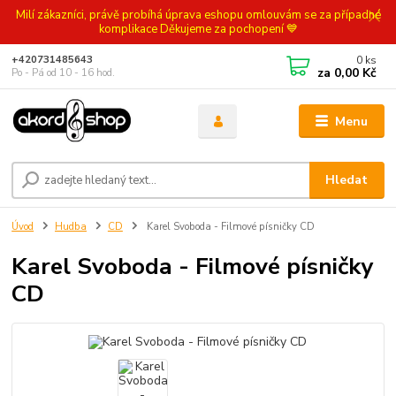
Milí zákazníci, právě probíhá úprava eshopu omlouvám se za případné
komplikace Děkujeme za pochopení 💙
0
ks
+420731485643
za
0,00 Kč
Po - Pá od 10 - 16 hod.
Menu
Hledat
Úvod
Hudba
CD
Karel Svoboda - Filmové písničky CD
Karel Svoboda - Filmové písničky
CD