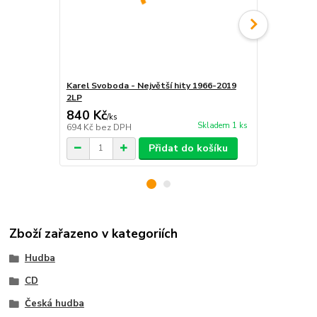
Karel Svoboda - Největší hity 1966-2019
Tři oříšky 
2LP
840 Kč
276 Kč
/
ks
/
ks
Skladem 1 ks
694 Kč
bez DPH
228 Kč
bez 
Přidat do košíku
Zboží zařazeno v kategoriích
Hudba
CD
Česká hudba