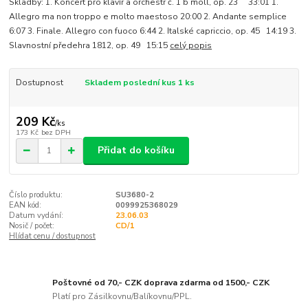
Skladby: 1. Koncert pro klavír a orchestr č. 1 b moll, op. 23 33:01 1.
Allegro ma non troppo e molto maestoso 20:00 2. Andante semplice
6:07 3. Finale. Allegro con fuoco 6:44 2. Italské capriccio, op. 45 14:19 3.
Slavnostní předehra 1812, op. 49 15:15
celý popis
Dostupnost
Skladem poslední kus 1 ks
209 Kč
/
ks
173 Kč
bez DPH
Přidat do košíku
Číslo produktu:
SU3680-2
EAN kód:
0099925368029
Datum vydání:
23.06.03
Nosič / počet:
CD/1
Hlídat cenu / dostupnost
Poštovné od 70,- CZK doprava zdarma od 1500,- CZK
Platí pro Zásilkovnu/Balíkovnu/PPL.