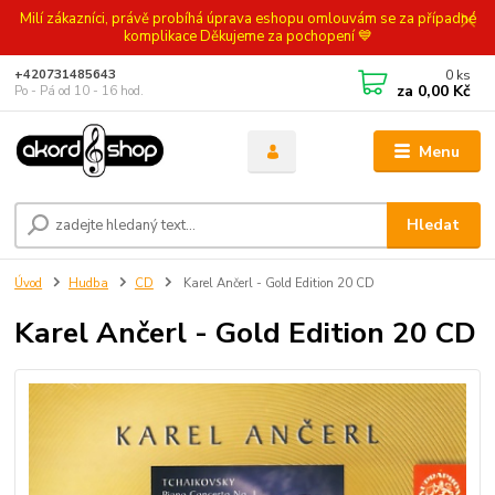
Milí zákazníci, právě probíhá úprava eshopu omlouvám se za případné
komplikace Děkujeme za pochopení 💙
0
ks
+420731485643
za
0,00 Kč
Po - Pá od 10 - 16 hod.
Menu
Hledat
Úvod
Hudba
CD
Karel Ančerl - Gold Edition 20 CD
Karel Ančerl - Gold Edition 20 CD