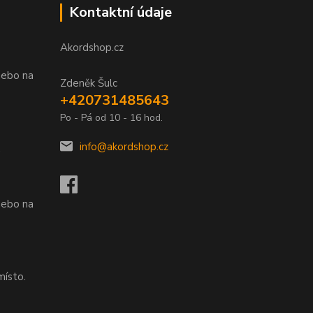
Kontaktní údaje
Akordshop.cz
nebo na
Zdeněk Šulc
+420731485643
Po - Pá od 10 - 16 hod.
info@akordshop.cz
.
nebo na
místo.