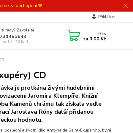
ujeme za pochopení 💙
Přihlášení
 si rady? Zavolejte.
0
ks
731485643
za
0,00 Kč
á od 10 - 16 hod.
 CD
xupéry) CD
ávka je protkána živými hudebními
ovizacemi Jaromíra Klempíře. Knižní
ba Kamenů chrámu tak získala vedle
trací Jaroslava Róny další přidanou
eckou hodnotu.
la, poslední a životní dílo Antoina de Saint-Exupéryho, bývá