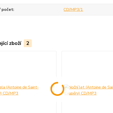
/ počet
CD/MP3/1
jící zboží
2