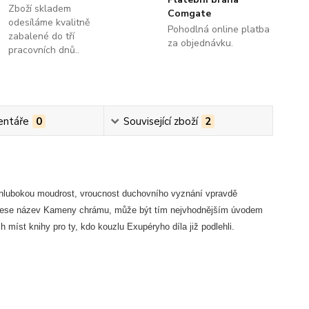
Zboží skladem
Comgate
odesíláme kvalitně
Pohodlná online platba
zabalené do tří
za objednávku.
pracovních dnů..
ntáře
0
Související zboží
2
u hlubokou moudrost, vroucnost duchovního vyznání vpravdě
erý nese název Kameny chrámu, může být tím nejvhodnějším úvodem
h míst knihy pro ty, kdo kouzlu Exupéryho díla již podlehli.