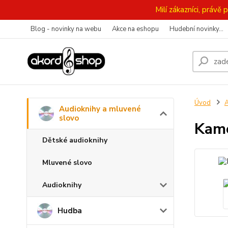
Milí zákazníci, práv
Blog - novinky na webu
Akce na eshopu
Hudební novinky...
Úvod
A
Audioknihy a mluvené
slovo
Kame
Dětské audioknihy
Mluvené slovo
Audioknihy
Hudba