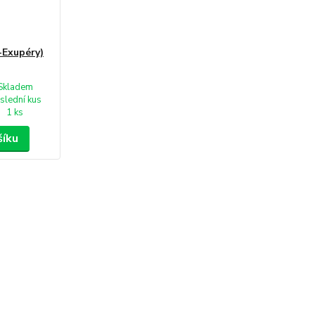
-Exupéry)
Skladem
slední kus
1 ks
šíku