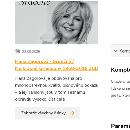
Kompl
22.09.2025
Hana Zagorová - Srdečně /
Nejkrásnější šansony 1968-2018 2CD
Komple
Hana Zagorová je obdivována pro
Citadela, 
mnohobarevnou kvalitu písňového odkazu
lidského s
– a její šansony jsou v tom seznamu
pro ty, kte
opravdu vysoko.
číst celé
Zobrazit všechny články
Param