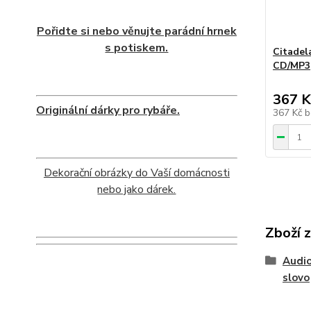
Pořidte si nebo věnujte parádní hrnek
s potiskem.
Citadel
CD/MP3
367 K
Originální dárky pro rybáře.
367 Kč
b
Dekorační obrázky do Vaší domácnosti
nebo jako dárek.
Zboží 
Audio
slovo