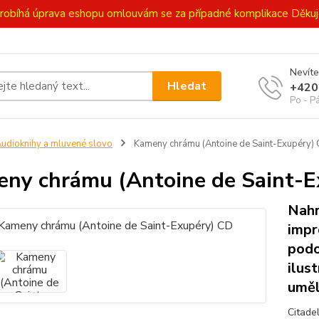
ě probíhá úprava eshopu omlouvám se za případné komplikace Děk
Nevíte
Hledat
+420
Po - P
udioknihy a mluvené slovo
Kameny chrámu (Antoine de Saint-Exupéry)
ny chrámu (Antoine de Saint-E
Nahr
impr
podo
ilus
uměl
Citade