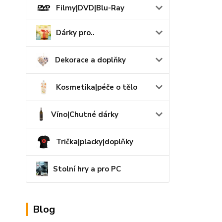
Filmy|DVD|Blu-Ray
Dárky pro..
Dekorace a doplňky
Kosmetika|péče o tělo
Víno|Chutné dárky
Trička|placky|doplňky
Stolní hry a pro PC
Blog