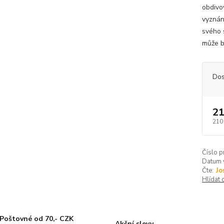
obdivo
vyznán
svého 
může b
Dos
21
210
Číslo p
Datum 
Čte:
Jo
Hlídat 
Poštovné od 70,- CZK
Akční slevy