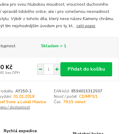
vána pro svou hlubokou moudrost, vroucnost duchovního
í vpravdě lidského srdce, ale i pro vznešenou nesnadnost
stylu. Výběr z tohoto díla, který nese název Kameny chrámu,
ýt tím nejvhodnějším úvodem pro ty, kt...
celý popis
tupnost
Skladem > 1
0 Kč
Přidat do košíku
 Kč
bez DPH
roduktu:
AY250-1
EAN kód:
8594015312507
vydání:
01.01.2018
Nosič / počet:
CD/MP3/1
sef Somr a Lukáš Hlavica
Čas:
79:15 minut
cenu / dostupnost
Rychlá expedice
Platební brána