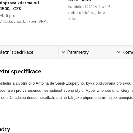
doprava zdarma od
Nabídku CD/DVD a LP
1500,- CZK
nebo dárků najdete
Platí pro
zde..
Zásilkovnu/Balíkovnu/PPL.
etní specifikace
Parametry
Kome
tní specifikace
poslední a životní dílo Antoina de Saint-Exupéryho, bývá obdivována pro svo
rdce, ale i pro vznešenou nesnadnost svého stylu. Výběr z tohoto díla, kt
ří se s Citadelou dosud nesetkali, stejně tak jako připomenutím nejoblíbenějšíc
etry