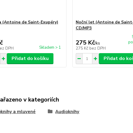
a (Antoine de Saint-Exupéry)
Noční let (Antoine de Saint
CD/MP3
č
275 Kč
po
/
ks
Skladem > 1
ez DPH
275 Kč
bez DPH
Přidat do košíku
Přidat do ko
zařazeno v kategoriích
knihy a mluvené
Audioknihy