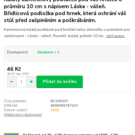
průměru 10 cm s nápisem Láska - vášeň.
Břidlicová podložka pod hrnek, která ochrání váš
stůl před zašpiněním a poškrábáním.
Kameninový kulatý podtácek pod hrníček nebo skleničku s potiskem pro
zamilované - Láska - vášeň. Rozměr: kulatý, průměr 10 cm
celý popis
Dostupnost
Skladem > 1
46 Kč
38 Kč
bez DPH
Přidat do košíku
Číslo produktu:
BC190237
EAN kód:
8595590787247
Datum vydání:
2023
Hlídat cenu / dostupnost