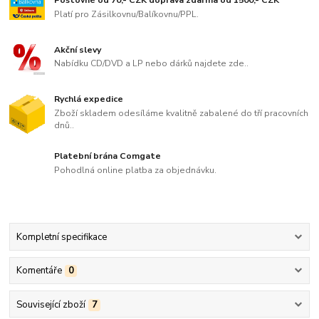
Poštovné od 70,- CZK doprava zdarma od 1500,- CZK
Platí pro Zásilkovnu/Balíkovnu/PPL.
Akční slevy
Nabídku CD/DVD a LP nebo dárků najdete zde..
Rychlá expedice
Zboží skladem odesíláme kvalitně zabalené do tří pracovních
dnů..
Platební brána Comgate
Pohodlná online platba za objednávku.
Kompletní specifikace
Komentáře
0
Související zboží
7