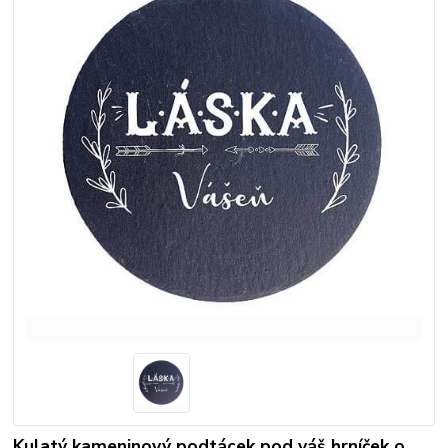
Kulatý kameninový podtácek pod váš hrníček o