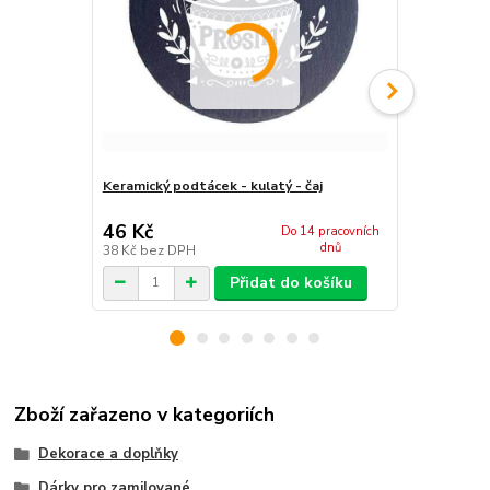
Keramický podtácek - kulatý - čaj
Kameninový
46 Kč
46 Kč
Do 14 pracovních
dnů
38 Kč
bez DPH
38 Kč
bez D
Přidat do košíku
Zboží zařazeno v kategoriích
Dekorace a doplňky
Dárky pro zamilované