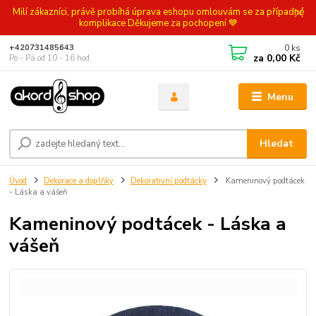
Milí zákazníci, právě probíhá úprava eshopu omlouvám se za případné
komplikace Děkujeme za pochopení 💙
0
ks
+420731485643
za
0,00 Kč
Po - Pá od 10 - 16 hod.
Menu
Hledat
Úvod
Dekorace a doplňky
Dekorativní podtácky
Kameninový podtácek
- Láska a vášeň
Kameninový podtácek - Láska a
vášeň