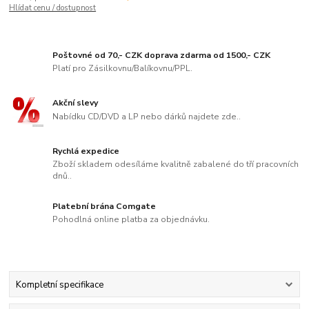
Hlídat cenu / dostupnost
Poštovné od 70,- CZK doprava zdarma od 1500,- CZK
Platí pro Zásilkovnu/Balíkovnu/PPL.
Akční slevy
Nabídku CD/DVD a LP nebo dárků najdete zde..
Rychlá expedice
Zboží skladem odesíláme kvalitně zabalené do tří pracovních
dnů..
Platební brána Comgate
Pohodlná online platba za objednávku.
Kompletní specifikace