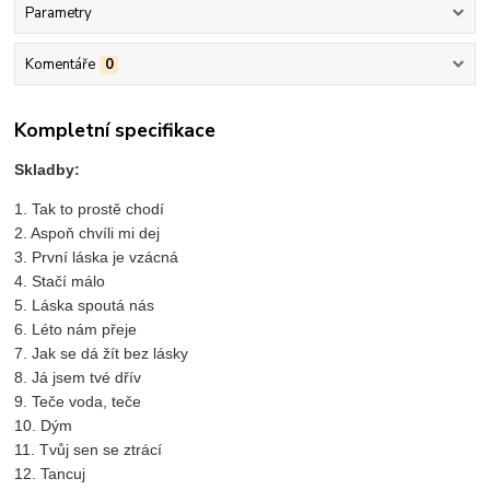
Parametry
Komentáře
0
Kompletní specifikace
Skladby:
1. Tak to prostě chodí
2. Aspoň chvíli mi dej
3. První láska je vzácná
4. Stačí málo
5. Láska spoutá nás
6. Léto nám přeje
7. Jak se dá žít bez lásky
8. Já jsem tvé dřív
9. Teče voda, teče
10. Dým
11. Tvůj sen se ztrácí
12. Tancuj