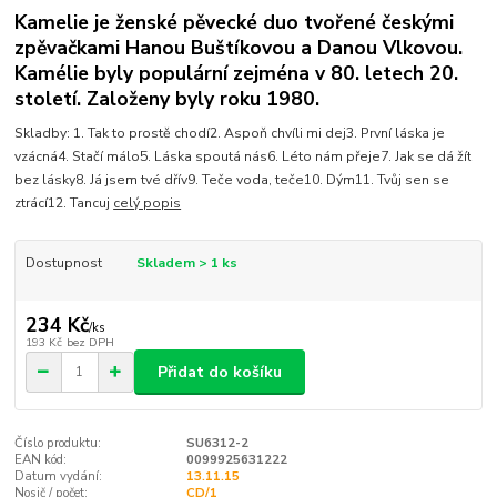
Kamelie je ženské pěvecké duo tvořené českými
zpěvačkami Hanou Buštíkovou a Danou Vlkovou.
Kamélie byly populární zejména v 80. letech 20.
století. Založeny byly roku 1980.
Skladby: 1. Tak to prostě chodí2. Aspoň chvíli mi dej3. První láska je
vzácná4. Stačí málo5. Láska spoutá nás6. Léto nám přeje7. Jak se dá žít
bez lásky8. Já jsem tvé dřív9. Teče voda, teče10. Dým11. Tvůj sen se
ztrácí12. Tancuj
celý popis
Dostupnost
Skladem > 1 ks
234 Kč
/
ks
193 Kč
bez DPH
Přidat do košíku
Číslo produktu:
SU6312-2
EAN kód:
0099925631222
Datum vydání:
13.11.15
Nosič / počet:
CD/1