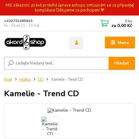
Milí zákazníci, právě probíhá úprava eshopu omlouvám se za případné
komplikace Děkujeme za pochopení 💙
0
ks
+420731485643
za
0,00 Kč
Po - Pá od 10 - 16 hod.
Menu
Hledat
Úvod
Hudba
CD
Kamelie - Trend CD
Kamelie - Trend CD