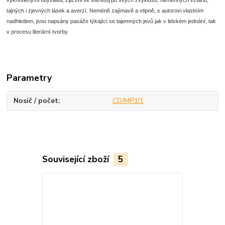
vykreslenými obyvateli, žijícími ve stereotypu svých zvyklostí, neměnných vztahů,
tajných i zjevných lásek a averzí. Neméně zajímavě a vtipně, s autorovi vlastním
nadhledem, jsou napsány pasáže týkající se tajemných jevů jak v lidském jednání, tak
v procesu literární tvorby.
Parametry
Nosič / počet
CD/MP3/1
Související zboží
5