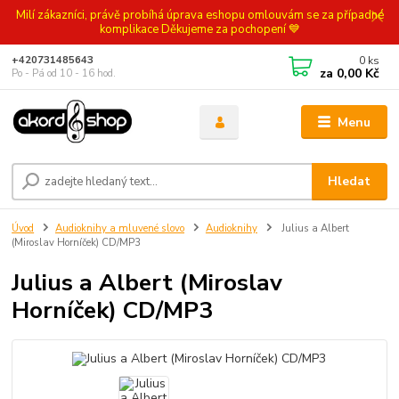
Milí zákazníci, právě probíhá úprava eshopu omlouvám se za případné
komplikace Děkujeme za pochopení 💙
0
ks
+420731485643
za
0,00 Kč
Po - Pá od 10 - 16 hod.
Menu
Hledat
Úvod
Audioknihy a mluvené slovo
Audioknihy
Julius a Albert
(Miroslav Horníček) CD/MP3
Julius a Albert (Miroslav
Horníček) CD/MP3