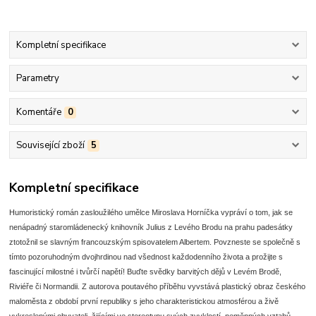
Kompletní specifikace
Parametry
Komentáře
0
Související zboží
5
Kompletní specifikace
Humoristický román zasloužilého umělce Miroslava Horníčka vypráví o tom, jak se
nenápadný staromládenecký knihovník Julius z Levého Brodu na prahu padesátky
ztotožnil se slavným francouzským spisovatelem Albertem. Povzneste se společně s
tímto pozoruhodným dvojhrdinou nad všednost každodenního života a prožijte s
fascinující milostné i tvůrčí napětí! Buďte svědky barvitých dějů v Levém Brodě,
Riviéře či Normandii. Z autorova poutavého příběhu vyvstává plastický obraz českého
maloměsta z období první republiky s jeho charakteristickou atmosférou a živě