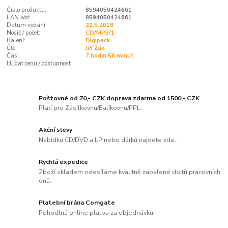
Číslo produktu:
8594050424661
EAN kód:
8594050424661
Datum vydání:
22.5.2018
Nosič / počet:
CD/MP3/1
Balení:
Digipack
Čte:
Jiří Žák
Čas:
7 hodin 56 minut
Hlídat cenu / dostupnost
Poštovné od 70,- CZK doprava zdarma od 1500,- CZK
Platí pro Zásilkovnu/Balíkovnu/PPL.
Akční slevy
Nabídku CD/DVD a LP nebo dárků najdete zde..
Rychlá expedice
Zboží skladem odesíláme kvalitně zabalené do tří pracovních
dnů..
Platební brána Comgate
Pohodlná online platba za objednávku.