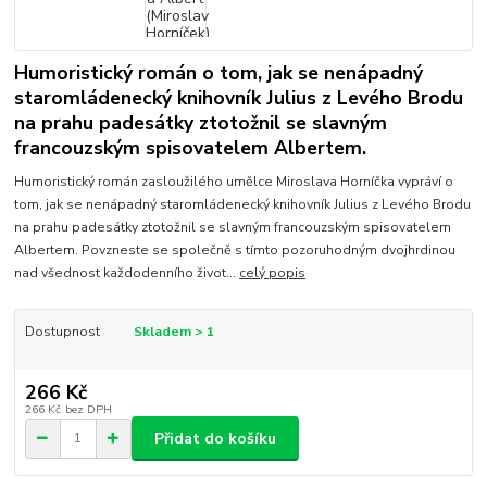
Humoristický román o tom, jak se nenápadný
staromládenecký knihovník Julius z Levého Brodu
na prahu padesátky ztotožnil se slavným
francouzským spisovatelem Albertem.
Humoristický román zasloužilého umělce Miroslava Horníčka vypráví o
tom, jak se nenápadný staromládenecký knihovník Julius z Levého Brodu
na prahu padesátky ztotožnil se slavným francouzským spisovatelem
Albertem. Povzneste se společně s tímto pozoruhodným dvojhrdinou
nad všednost každodenního život...
celý popis
Dostupnost
Skladem > 1
266 Kč
266 Kč
bez DPH
Přidat do košíku