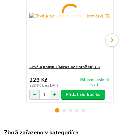
Chvála pohybu (Miroslav Horníček) CD
Dobře odtaj
3CD/MP3
229 Kč
606 Kč
Skladem poslední
/
ks
kus 1
229 Kč
bez DPH
606 Kč
bez 
Přidat do košíku
Zboží zařazeno v kategoriích