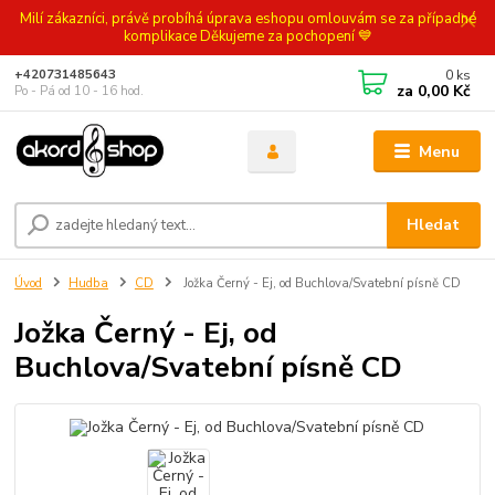
Milí zákazníci, právě probíhá úprava eshopu omlouvám se za případné
komplikace Děkujeme za pochopení 💙
0
ks
+420731485643
za
0,00 Kč
Po - Pá od 10 - 16 hod.
Menu
Hledat
Úvod
Hudba
CD
Jožka Černý - Ej, od Buchlova/Svatební písně CD
Jožka Černý - Ej, od
Buchlova/Svatební písně CD