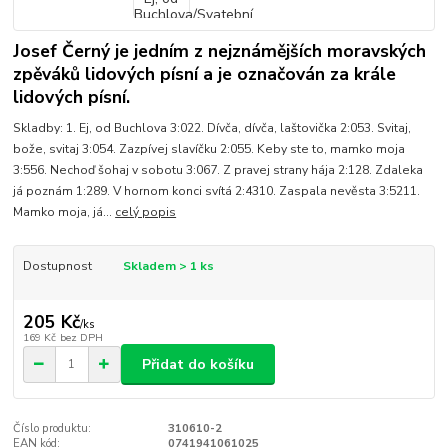
Josef Černý je jedním z nejznámějších moravských
zpěváků lidových písní a je označován za krále
lidových písní.
Skladby: 1. Ej, od Buchlova 3:022. Dívča, dívča, laštovička 2:053. Svitaj,
bože, svitaj 3:054. Zazpívej slavíčku 2:055. Keby ste to, mamko moja
3:556. Nechoď šohaj v sobotu 3:067. Z pravej strany hája 2:128. Zdaleka
já poznám 1:289. V hornom konci svítá 2:4310. Zaspala nevěsta 3:5211.
Mamko moja, já...
celý popis
Dostupnost
Skladem > 1 ks
205 Kč
/
ks
169 Kč
bez DPH
Přidat do košíku
Číslo produktu:
310610-2
EAN kód:
0741941061025