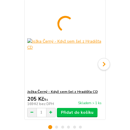
Jožka Černý - Když sem šel z Hradišťa CD
Jožka Černý 
205 Kč
205 Kč
/
ks
/
ks
Skladem > 1 ks
169 Kč
bez DPH
169 Kč
bez 
Přidat do košíku