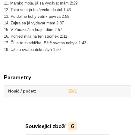
11. Mamko moja, já sa vydávat mám 2:29
12. Takú sem já frajárenku dostal 1:43
13. Po dolině tichý větřík povívá 2:59
14. Zajtra sa já vydávat mám 2:37
15. V Zarazicách krajní dům 2:57
16. Pohleď milá na ten stromek 2:11
17. Čí je to svatbička, Eště svatba nebyla 1:43
18. Už sa svatba dokonává 1:50
Parametry
Nosič / počet
CD/1
Související zboží
6