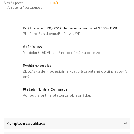
Nosič / počet:
CD/1
Hlídat cenu / dostupnost
Poštovné od 70,- CZK doprava zdarma od 1500,- CZK
Platí pro Zásilkovnu/Balíkovnu/PPL.
Akční slevy
Nabídku CD/DVD a LP nebo dárků najdete zde..
Rychlá expedice
Zboží skladem odesíláme kvalitně zabalené do tří pracovních
dnů..
Platební brána Comgate
Pohodlná online platba za objednávku.
Kompletní specifikace