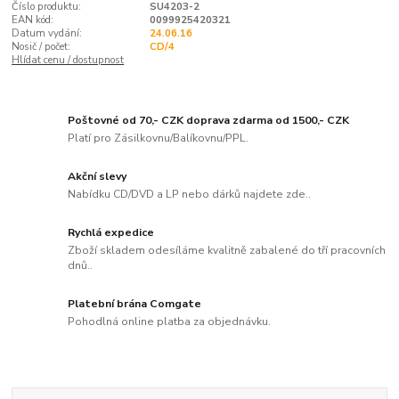
Číslo produktu:
SU4203-2
EAN kód:
0099925420321
Datum vydání:
24.06.16
Nosič / počet:
CD/4
Hlídat cenu / dostupnost
Poštovné od 70,- CZK doprava zdarma od 1500,- CZK
Platí pro Zásilkovnu/Balíkovnu/PPL.
Akční slevy
Nabídku CD/DVD a LP nebo dárků najdete zde..
Rychlá expedice
Zboží skladem odesíláme kvalitně zabalené do tří pracovních
dnů..
Platební brána Comgate
Pohodlná online platba za objednávku.