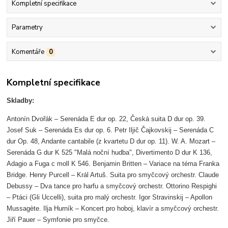
Kompletní specifikace
Parametry
Komentáře
0
Kompletní specifikace
Skladby:
Antonín Dvořák – Serenáda E dur op. 22, Česká suita D dur op. 39.
Josef Suk – Serenáda Es dur op. 6. Petr Iljič Čajkovskij – Serenáda C
dur Op. 48, Andante cantabile (z kvartetu D dur op. 11). W. A. Mozart –
Serenáda G dur K 525 "Malá noční hudba", Divertimento D dur K 136,
Adagio a Fuga c moll K 546. Benjamin Britten – Variace na téma Franka
Bridge. Henry Purcell – Král Artuš. Suita pro smyčcový orchestr. Claude
Debussy – Dva tance pro harfu a smyčcový orchestr. Ottorino Respighi
– Ptáci (Gli Uccelli), suita pro malý orchestr. Igor Stravinskij – Apollon
Mussagète. Ilja Hurník – Koncert pro hoboj, klavír a smyčcový orchestr.
Jiří Pauer – Symfonie pro smyčce.