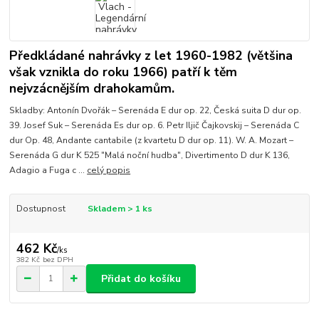
Předkládané nahrávky z let 1960-1982 (většina
však vznikla do roku 1966) patří k těm
nejvzácnějším drahokamům.
Skladby: Antonín Dvořák – Serenáda E dur op. 22, Česká suita D dur op.
39. Josef Suk – Serenáda Es dur op. 6. Petr Iljič Čajkovskij – Serenáda C
dur Op. 48, Andante cantabile (z kvartetu D dur op. 11). W. A. Mozart –
Serenáda G dur K 525 "Malá noční hudba", Divertimento D dur K 136,
Adagio a Fuga c ...
celý popis
Dostupnost
Skladem > 1 ks
462 Kč
/
ks
382 Kč
bez DPH
Přidat do košíku