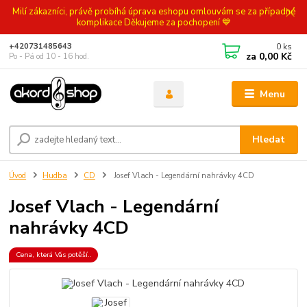
Milí zákazníci, právě probíhá úprava eshopu omlouvám se za případné
komplikace Děkujeme za pochopení 💙
0
ks
+420731485643
za
0,00 Kč
Po - Pá od 10 - 16 hod.
Menu
Hledat
Úvod
Hudba
CD
Josef Vlach - Legendární nahrávky 4CD
Josef Vlach - Legendární
nahrávky 4CD
Cena, která Vás potěší..