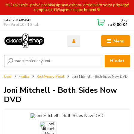
Milí zákazníci, právě probíhá úprava eshopu omlouvám se za případné
komplikace Děkujeme za pochopení 💙
0
ks
+420731485643
za
0,00 Kč
Po - Pá od 10 - 16 hod.
Menu
Hledat
Úvod
Hudba
Rock/Heavy Metal
Joni Mitchell - Both Sides Now DVD
Joni Mitchell - Both Sides Now
DVD