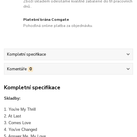
Zboží skladem odesíláme kvalitně zabalené do tří pracovních
dnů..
Platební brána Comgate
Pohodlná online platba za objednávku.
Kompletní specifikace
Komentáře
0
Kompletní specifikace
Skladby:
1. You're My Thrill
2. At Last
3. Comes Love
4. You've Changed
5. Answer Me, My Love