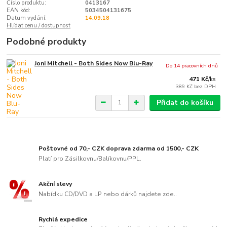
Číslo produktu:
0413167
EAN kód:
5034504131675
Datum vydání:
14.09.18
Hlídat cenu / dostupnost
Podobné produkty
Joni Mitchell - Both Sides Now Blu-Ray
Do 14 pracovních dnů
471 Kč
/
ks
389 Kč
bez DPH
Přidat do košíku
Poštovné od 70,- CZK doprava zdarma od 1500,- CZK
Platí pro Zásilkovnu/Balíkovnu/PPL.
Akční slevy
Nabídku CD/DVD a LP nebo dárků najdete zde..
Rychlá expedice