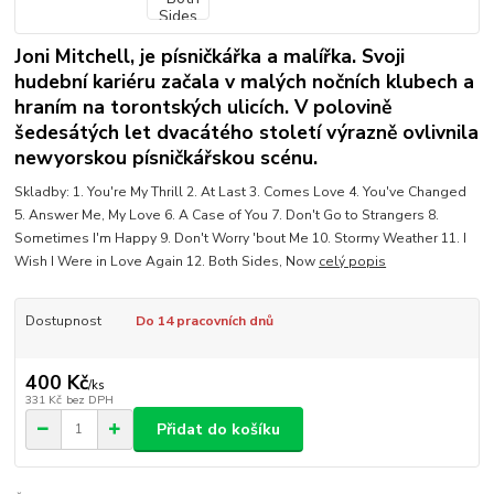
Joni Mitchell, je písničkářka a malířka. Svoji
hudební kariéru začala v malých nočních klubech a
hraním na torontských ulicích. V polovině
šedesátých let dvacátého století výrazně ovlivnila
newyorskou písničkářskou scénu.
Skladby: 1. You're My Thrill 2. At Last 3. Comes Love 4. You've Changed
5. Answer Me, My Love 6. A Case of You 7. Don't Go to Strangers 8.
Sometimes I'm Happy 9. Don't Worry 'bout Me 10. Stormy Weather 11. I
Wish I Were in Love Again 12. Both Sides, Now
celý popis
Dostupnost
Do 14 pracovních dnů
400 Kč
/
ks
331 Kč
bez DPH
Přidat do košíku