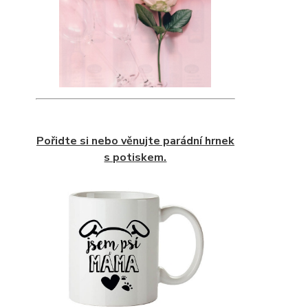
Pořidte si nebo věnujte parádní hrnek
s potiskem.