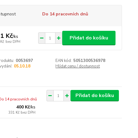
tupnost
Do 14 pracovních dnů
1 Kč
/
ks
Přidat do košíku
 Kč
bez DPH
roduktu:
0053697
EAN kód:
5051300536978
vydání:
05.10.18
Hlídat cenu / dostupnost
Přidat do košíku
Do 14 pracovních dnů
400 Kč
/
ks
331 Kč
bez DPH