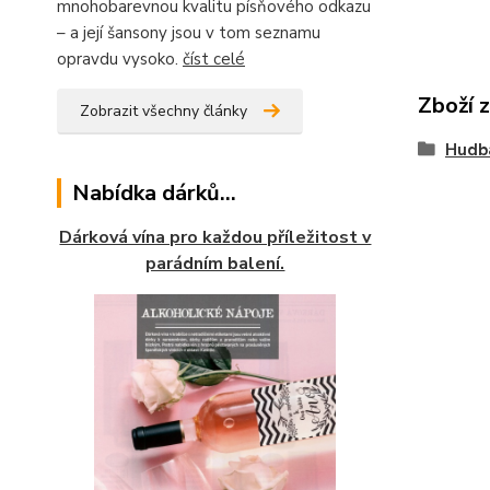
mnohobarevnou kvalitu písňového odkazu
– a její šansony jsou v tom seznamu
opravdu vysoko.
číst celé
Zboží 
Zobrazit všechny články
Hudb
Nabídka dárků...
Dárková vína pro každou příležitost v
parádním balení.