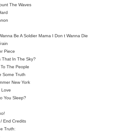
Count The Waves
 Hard
nnon
t Wanna Be A Soldier Mama I Don t Wanna Die
rain
er Piece
s That In The Sky?
 To The People
e Some Truth
ummer New York
 Love
o You Sleep?
ko!
/ End Credits
 Truth:
e