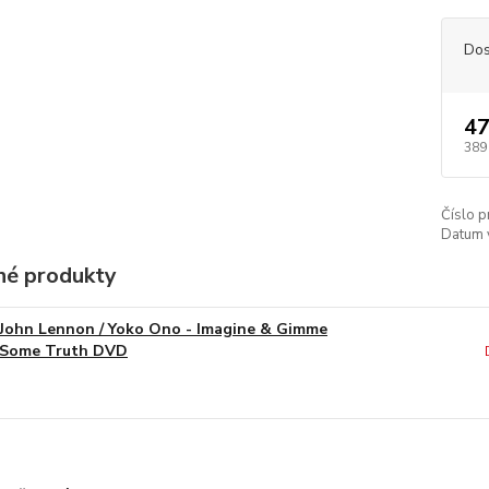
Dos
47
389
Číslo p
Datum 
é produkty
John Lennon / Yoko Ono - Imagine & Gimme
Some Truth DVD