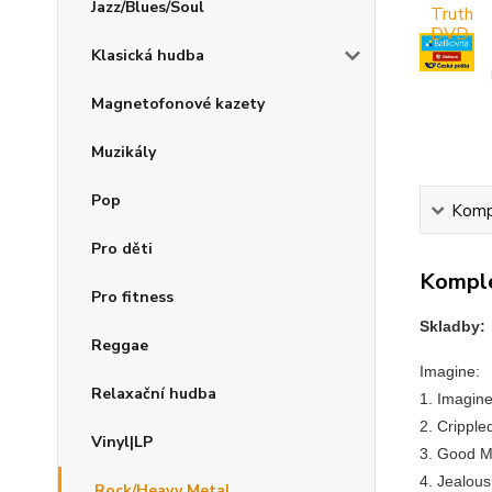
Jazz/Blues/Soul
Klasická hudba
Magnetofonové kazety
Muzikály
Pop
Kompl
Pro děti
Komple
Pro fitness
Skladby:
Reggae
Imagine:
Relaxační hudba
1. Imagin
2. Cripple
Vinyl|LP
3. Good M
4. Jealou
Rock/Heavy Metal