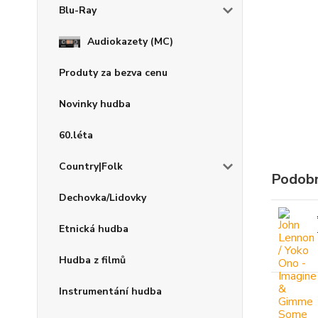
Blu-Ray
Audiokazety (MC)
Produty za bezva cenu
Novinky hudba
60.léta
Country|Folk
Podobn
Dechovka/Lidovky
Etnická hudba
Hudba z filmů
Instrumentání hudba