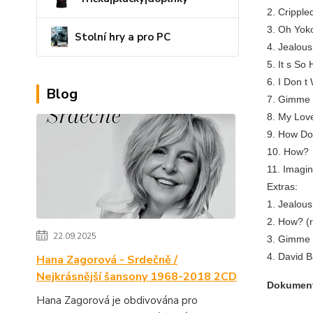
2. Cripple
3. Oh Yok
Stolní hry a pro PC
4. Jealou
5. It s So
6. I Don 
Blog
7. Gimme
8. My Lov
9. How Do
10. How?
11. Imagi
Extras:
1. Jealous
2. How? (r
22.09.2025
3. Gimme 
4. David B
Hana Zagorová - Srdečně /
Nejkrásnější šansony 1968-2018 2CD
Dokumen
Hana Zagorová je obdivována pro