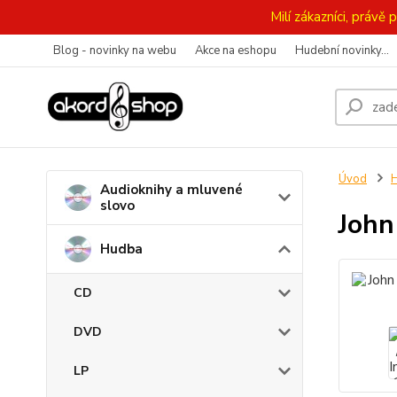
Milí zákazníci, práv
Blog - novinky na webu
Akce na eshopu
Hudební novinky...
Úvod
Audioknihy a mluvené
slovo
John
Hudba
CD
DVD
LP