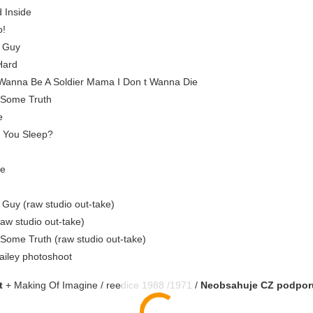
d Inside
o!
s Guy
 Hard
t Wanna Be A Soldier Mama I Don t Wanna Die
 Some Truth
e
 You Sleep?
ne
 Guy (raw studio out-take)
aw studio out-take)
Some Truth (raw studio out-take)
ailey photoshoot
t
+ Making Of Imagine / reedice 1988 /1971 /
Neobsahuje CZ podpor