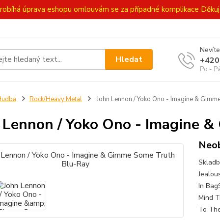
ě probíhá úprava eshopu omlouvám se za případné komplikace Děk
Nevíte
Hledat
+420
Po - P
Hudba
Rock/Heavy Metal
John Lennon / Yoko Ono - Imagine & Gimm
 Lennon / Yoko Ono - Imagine 
Neob
Skladb
Jealou
In Bag
Mind T
To The