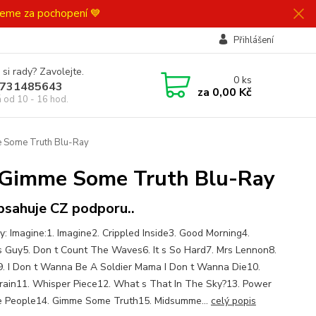
ujeme za pochopení 💙
Přihlášení
 si rady? Zavolejte.
0
ks
731485643
za
0,00 Kč
á od 10 - 16 hod.
e Some Truth Blu-Ray
& Gimme Some Truth Blu-Ray
sahuje CZ podporu..
y: Imagine:1. Imagine2. Crippled Inside3. Good Morning4.
s Guy5. Don t Count The Waves6. It s So Hard7. Mrs Lennon8.
9. I Don t Wanna Be A Soldier Mama I Don t Wanna Die10.
rain11. Whisper Piece12. What s That In The Sky?13. Power
 People14. Gimme Some Truth15. Midsumme...
celý popis