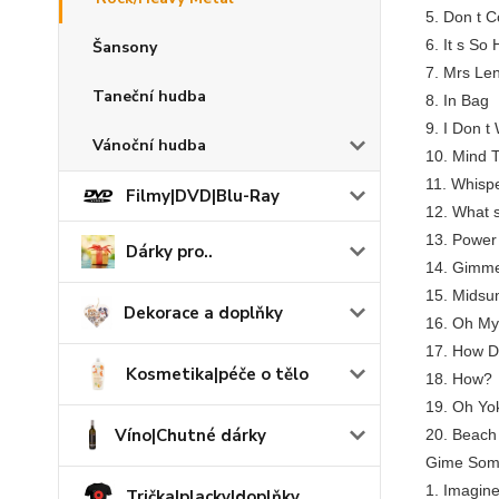
5. Don t 
6. It s So
Šansony
7. Mrs Le
Taneční hudba
8. In Bag
9. I Don 
Vánoční hudba
10. Mind T
11. Whisp
Filmy|DVD|Blu-Ray
12. What 
13. Power
Dárky pro..
14. Gimm
15. Mids
Dekorace a doplňky
16. Oh My
17. How D
Kosmetika|péče o tělo
18. How?
19. Oh Yo
Víno|Chutné dárky
20. Beach 
Gime Some
1. Imagin
Trička|placky|doplňky