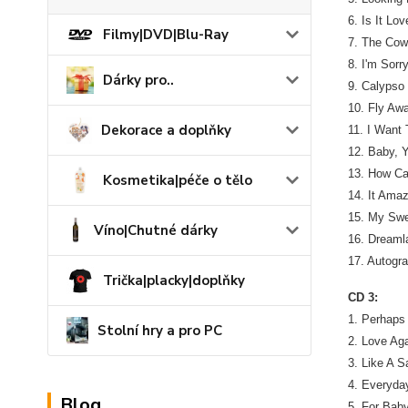
6. Is It Lo
Filmy|DVD|Blu-Ray
7. The Co
8. I'm Sorr
Dárky pro..
9. Calypso
10. Fly Aw
Dekorace a doplňky
11. I Want
12. Baby, 
13. How Ca
Kosmetika|péče o tělo
14. It Am
15. My Sw
Víno|Chutné dárky
16. Dream
17. Autogr
Trička|placky|doplňky
CD 3:
1. Perhaps
Stolní hry a pro PC
2. Love Ag
3. Like A 
4. Everyd
Blog
5. For Bab