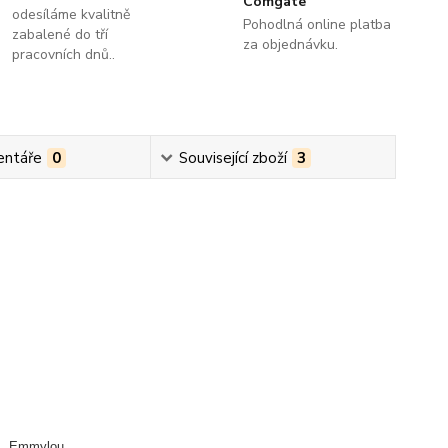
Comgate
odesíláme kvalitně
Pohodlná online platba
zabalené do tří
za objednávku.
pracovních dnů..
ntáře
0
Související zboží
3
ris, Emmylou