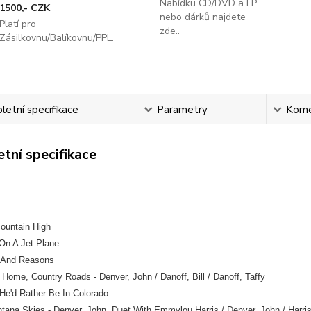
Nabídku CD/DVD a LP
1500,- CZK
nebo dárků najdete
Platí pro
zde..
Zásilkovnu/Balíkovnu/PPL.
etní specifikace
Parametry
Kome
tní specifikace
ountain High
 On A Jet Plane
 And Reasons
Home, Country Roads - Denver, John / Danoff, Bill / Danoff, Taffy
 He'd Rather Be In Colorado
ntana Skies - Denver, John, Duet With Emmylou Harris / Denver, John / Har