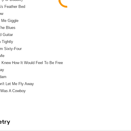
's Feather Bed
low
s Me Giggle
The Blues
d Guitar
n Tightly
'm Sixty-Four
 Me
 I Knew How It Would Feel To Be Free
day
rdam
n't Let Me Fly Away
I Was A Cowboy
etry