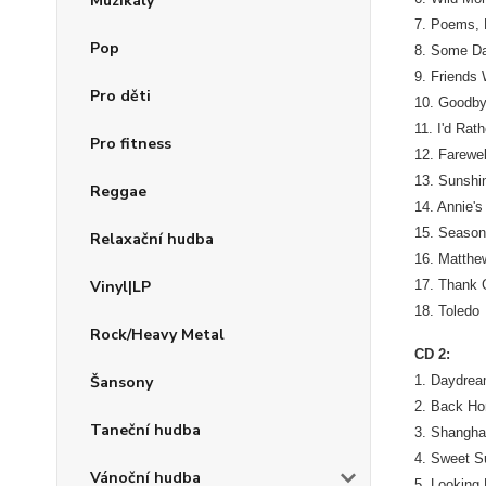
Muzikály
7. Poems, 
Pop
8. Some D
9. Friends
Pro děti
10. Goodb
11. I'd Ra
Pro fitness
12. Farewe
13. Sunsh
Reggae
14. Annie'
15. Season
Relaxační hudba
16. Matth
Vinyl|LP
17. Thank 
18. Toledo
Rock/Heavy Metal
CD 2:
Šansony
1. Daydre
2. Back H
Taneční hudba
3. Shangha
4. Sweet S
Vánoční hudba
5. Looking