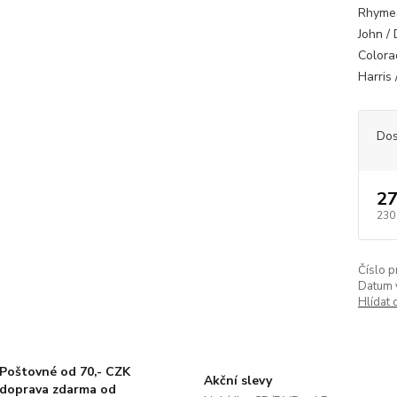
Rhymes
John / 
Colora
Harris 
Dos
27
230
Číslo p
Datum 
Hlídat 
Poštovné od 70,- CZK
Akční slevy
doprava zdarma od