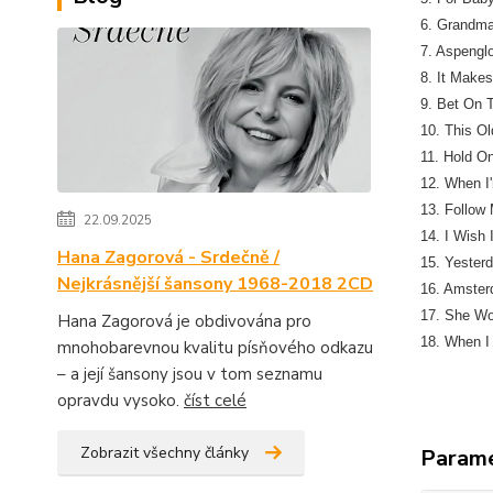
6. Grandma
7. Aspeng
8. It Make
9. Bet On 
10. This Ol
11. Hold O
12. When I
13. Follow
22.09.2025
14. I Wish
Hana Zagorová - Srdečně /
15. Yester
Nejkrásnější šansony 1968-2018 2CD
16. Amste
17. She Wo
Hana Zagorová je obdivována pro
18. When 
mnohobarevnou kvalitu písňového odkazu
– a její šansony jsou v tom seznamu
opravdu vysoko.
číst celé
Zobrazit všechny články
Param