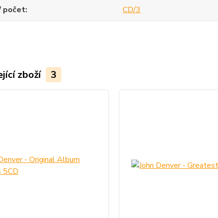
/ počet
CD/3
jící zboží
3