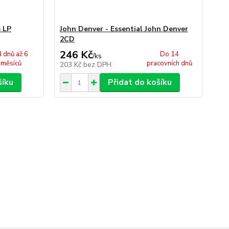
s LP
John Denver - Essential John Denver
2CD
246 Kč
 dnů až 6
Do 14
/
ks
měsíců
pracovních dnů
203 Kč
bez DPH
šíku
Přidat do košíku