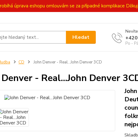
ě probíhá úprava eshopu omlouvám se za případné komplikace Děk
Nevíte
Hledat
+420
Po - P
Hudba
CD
John Denver - Real...John Denver 3CD
 Denver - Real...John Denver 3C
John
Deut
coun
folk
nejp
Skladb