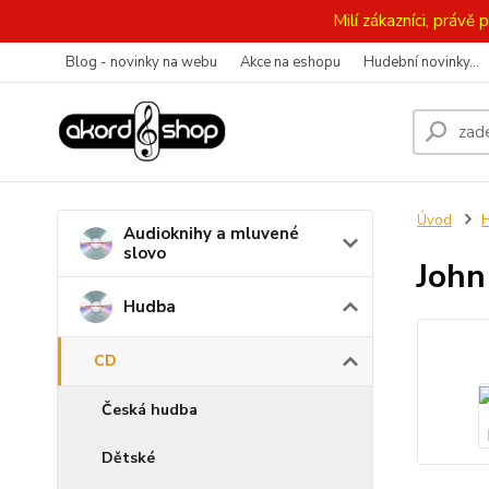
Milí zákazníci, práv
Blog - novinky na webu
Akce na eshopu
Hudební novinky...
Úvod
Audioknihy a mluvené
slovo
John
Hudba
CD
Česká hudba
Dětské