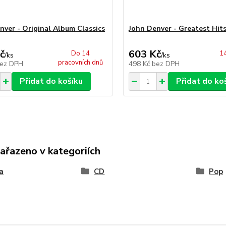
nver - Original Album Classics
John Denver - Greatest Hit
č
603 Kč
Do 14
14
/
ks
/
ks
pracovních dnů
ez DPH
498 Kč
bez DPH
Přidat do košíku
Přidat do ko
zařazeno v kategoriích
a
CD
Pop