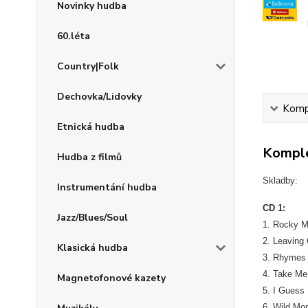
Novinky hudba
60.léta
Country|Folk
Dechovka/Lidovky
Kompl
Etnická hudba
Komple
Hudba z filmů
Skladby:
Instrumentání hudba
CD 1:
Jazz/Blues/Soul
1. Rocky M
2. Leaving
Klasická hudba
3. Rhymes
4. Take Me 
Magnetofonové kazety
5. I Guess
6. Wild Mo