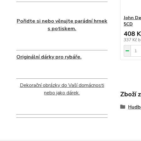
John De
Pořidte si nebo věnujte parádní hrnek
5CD
s potiskem.
408 K
337 Kč
b
Originální dárky pro rybáře.
Dekorační obrázky do Vaší domácnosti
nebo jako dárek.
Zboží 
Hudb