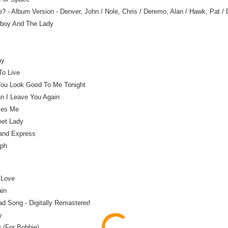
ve? - Album Version - Denver, John / Nole, Chris / Deremo, Alan / Hawk, Pat 
wboy And The Lady
y
ay
 To Live
You Look Good To Me Tonight
n I Leave You Again
azes Me
eet Lady
land Express
aph
 Love
ain
Sad Song - Digitally Remastered
ay
y (For Bobbie)