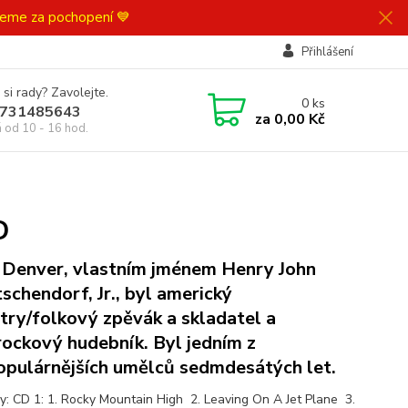
ujeme za pochopení 💙
Přihlášení
 si rady? Zavolejte.
0
ks
731485643
za
0,00 Kč
á od 10 - 16 hod.
D
 Denver, vlastním jménem Henry John
schendorf, Jr., byl americký
try/folkový zpěvák a skladatel a
rockový hudebník. Byl jedním z
opulárnějších umělců sedmdesátých let.
y: CD 1: 1. Rocky Mountain High 2. Leaving On A Jet Plane 3.