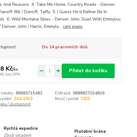
 And Reasons 4. Take Me Home, Country Roads - Denver,
Danoff, Bill / Danoff, Taffy 5. I Guess He'd Rather Be In
do 6. Wild Montana Skies - Denver, John, Duet With Emmylou
/ Denver, John / Harris, Emmylo...
celý popis
tupnost
Do 14 pracovních dnů
8 Kč
/
ks
Přidat do košíku
 Kč
bez DPH
roduktu:
88883715482
EAN kód:
0888837154826
vydání:
24.5.2013
Nosič / počet:
CD/3
cenu / dostupnost
Rychlá expedice
Platební brána
Zboží skladem