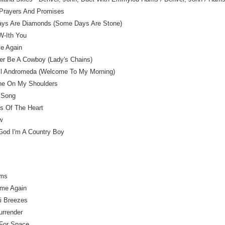
Prayers And Promises
ays Are Diamonds (Some Days Are Stone)
 W-Ith You
ye Again
ther Be A Cowboy (Lady's Chains)
ll Andromeda (Welcome To My Morning)
ine On My Shoulders
s Song
s Of The Heart
ew
God I'm A Country Boy
ams
ome Again
i Breezes
urrender
 For Space