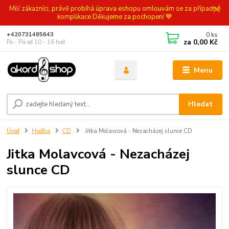
Milí zákazníci, právě probíhá úprava eshopu omlouvám se za případné
komplikace Děkujeme za pochopení 💙
0
ks
+420731485643
za
0,00 Kč
Po - Pá od 10 - 16 hod.
Menu
Hledat
Úvod
Hudba
CD
Jitka Molavcová - Nezacházej slunce CD
Jitka Molavcová - Nezacházej
slunce CD