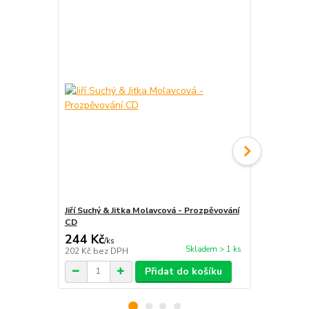
Jiří Suchý & Jitka Molavcová - Prozpěvování
Jiří Suchý a
CD
244 Kč
220 Kč
/
ks
/
ks
Skladem > 1 ks
202 Kč
bez DPH
182 Kč
bez 
Přidat do košíku