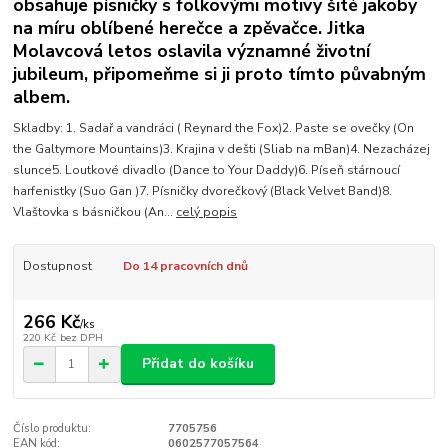
obsahuje písničky s folkovými motivy šité jakoby
na míru oblíbené herečce a zpěvačce. Jitka
Molavcová letos oslavila významné životní
jubileum, připomeňme si ji proto tímto půvabným
albem.
Skladby: 1. Sadař a vandráci ( Reynard the Fox)2. Paste se ovečky (On
the Galtymore Mountains)3. Krajina v dešti (Sliab na mBan)4. Nezacházej
slunce5. Loutkové divadlo (Dance to Your Daddy)6. Píseň stárnoucí
harfenistky (Suo Gan )7. Písničky dvorečkový (Black Velvet Band)8.
Vlaštovka s básničkou (An...
celý popis
Dostupnost
Do 14 pracovních dnů
266 Kč
/
ks
220 Kč
bez DPH
Přidat do košíku
Číslo produktu:
7705756
EAN kód:
0602577057564