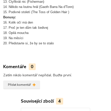
13. Čtyřikrát nic (Fisherman)
14. Někdo na loutnu hrál (Gaoth Barra Na d'Tonn)
15. Podivné století (The Toss of Golden Hair )
Bonusy:
16. Kolik očí má den
17. Proč je ten dům tak šedivej
18. Opilá moucha
19. Na měsíci
20. Představte si, že by se to stalo
Komentáře
0
Zatím nikdo komentář nepřidal. Buďte první.
Přidat komentář
Související zboží
4