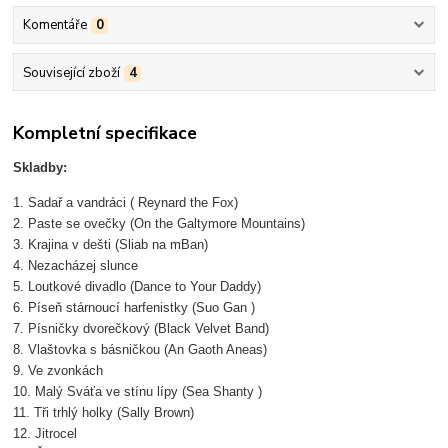
Komentáře
0
Související zboží
4
Kompletní specifikace
Skladby:
1. Sadař a vandráci ( Reynard the Fox)
2. Paste se ovečky (On the Galtymore Mountains)
3. Krajina v dešti (Sliab na mBan)
4. Nezacházej slunce
5. Loutkové divadlo (Dance to Your Daddy)
6. Píseň stárnoucí harfenistky (Suo Gan )
7. Písničky dvorečkový (Black Velvet Band)
8. Vlaštovka s básničkou (An Gaoth Aneas)
9. Ve zvonkách
10. Malý Sváťa ve stínu lípy (Sea Shanty )
11. Tři trhlý holky (Sally Brown)
12. Jitrocel