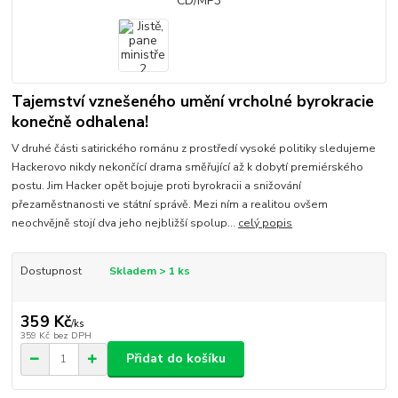
Tajemství vznešeného umění vrcholné byrokracie
konečně odhalena!
V druhé části satirického románu z prostředí vysoké politiky sledujeme
Hackerovo nikdy nekončící drama směřující až k dobytí premiérského
postu. Jim Hacker opět bojuje proti byrokracii a snižování
přezaměstnanosti ve státní správě. Mezi ním a realitou ovšem
neochvějně stojí dva jeho nejbližší spolup...
celý popis
Dostupnost
Skladem > 1 ks
359 Kč
/
ks
359 Kč
bez DPH
Přidat do košíku