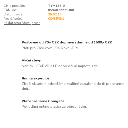
Číslo produktu:
TYM138-0
EAN kód:
8594072271380
Datum vydání:
26.02.14
Nosič / počet:
CD/MP3/1
Hlídat cenu / dostupnost
Poštovné od 70,- CZK doprava zdarma od 1500,- CZK
Platí pro Zásilkovnu/Balíkovnu/PPL.
Akční slevy
Nabídku CD/DVD a LP nebo dárků najdete zde..
Rychlá expedice
Zboží skladem odesíláme kvalitně zabalené do tří pracovních
dnů..
Platební brána Comgate
Pohodlná online platba za objednávku.