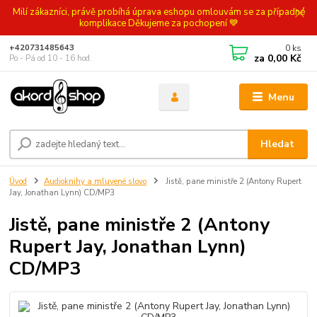
Milí zákazníci, právě probíhá úprava eshopu omlouvám se za případné
komplikace Děkujeme za pochopení 💙
0
ks
+420731485643
za
0,00 Kč
Po - Pá od 10 - 16 hod.
Menu
Hledat
Úvod
Audioknihy a mluvené slovo
Jistě, pane ministře 2 (Antony Rupert
Jay, Jonathan Lynn) CD/MP3
Jistě, pane ministře 2 (Antony
Rupert Jay, Jonathan Lynn)
CD/MP3