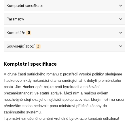
Kompletní specifikace
Parametry
Komentáře
0
Související zboží
3
Kompletní specifikace
V druhé části satirického románu z prostředí vysoké politiky sledujeme
Hackerovo nikdy nekončící drama směřující až k dobytí premiérského
postu. Jim Hacker opět bojuje proti byrokracii a snižování
přezaměstnanosti ve státní správě. Mezi ním a realitou ovšem
neochvějně stojí dva jeho nejbližší spolupracovníci, kterým leží na srdci
především snaha nedovolit panu ministrovi přílišné zásahy do
zaběhnutého systému.
Tajemství vznešeného umění vrcholné byrokracie konečně odhalena!