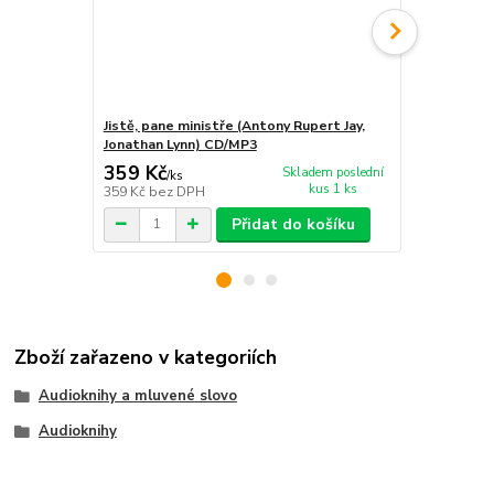
Jistě, pane ministře (Antony Rupert Jay,
Jistě, pane 
Jonathan Lynn) CD/MP3
Jonathan Ly
359 Kč
359 Kč
Skladem poslední
/
ks
/
ks
kus 1 ks
359 Kč
bez DPH
359 Kč
bez 
Přidat do košíku
Zboží zařazeno v kategoriích
Audioknihy a mluvené slovo
Audioknihy