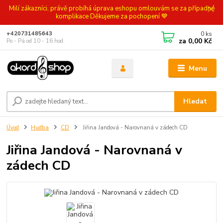
Milí zákazníci, právě probíhá úprava eshopu omlouvám se za případné
komplikace Děkujeme za pochopení 💙
0
ks
+420731485643
za
0,00 Kč
Po - Pá od 10 - 16 hod.
Menu
Hledat
Úvod
Hudba
CD
Jiřina Jandová - Narovnaná v zádech CD
Jiřina Jandová - Narovnaná v
zádech CD