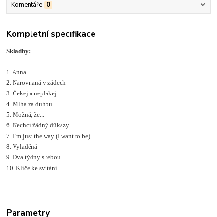
Komentáře
0
Kompletní specifikace
Skladby:
1. Anna
2. Narovnaná v zádech
3. Čekej a neplakej
4. Mlha za duhou
5. Možná, že...
6. Nechci žádný důkazy
7. I´m just the way (I want to be)
8. Vyladěná
9. Dva týdny s tebou
10. Klíče ke svítání
Parametry