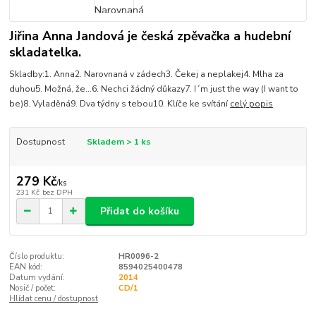
Jiřina Anna Jandová je česká zpěvačka a hudební
skladatelka.
Skladby:1. Anna2. Narovnaná v zádech3. Čekej a neplakej4. Mlha za
duhou5. Možná, že...6. Nechci žádný důkazy7. I´m just the way (I want to
be)8. Vyladěná9. Dva týdny s tebou10. Klíče ke svítání
celý popis
Dostupnost
Skladem > 1 ks
279 Kč
/
ks
231 Kč
bez DPH
Přidat do košíku
Číslo produktu:
HR0096-2
EAN kód:
8594025400478
Datum vydání:
2014
Nosič / počet:
CD/1
Hlídat cenu / dostupnost