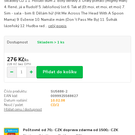
Skladby:CD 1 1. Holubí dům 2. Boty děravý 3. Dráty pletací (Mighty Man)
4. René, já a Rudolf 5. Jabloňový list 6. Tak ať (Et moi, et moi, et moi) 7.
Sim - sala - bim 8. Dělám hú! (Hit Me Across The Head With A Spoon
Mama) 9. Evženie 10. Namále mám (Don´t Pass Me By) 11. Švihák
lázeňský 12. Hudba rad...
celý popis
Dostupnost
Skladem > 1 ks
276 Kč
/
ks
228 Kč
bez DPH
Přidat do košíku
Číslo produktu:
SU5686-2
EAN kód:
0099925568627
Datum vydání:
10.02.06
Nosič / počet:
CD/2
Hlídat cenu / dostupnost
Poštovné od 70,- CZK doprava zdarma od 1500,- CZK