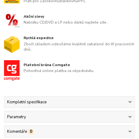
Platí pro Zásilkovnu/Balíkovnu/PPL.
Akční slevy
Nabídku CD/DVD a LP nebo dárků najdete zde..
Rychlá expedice
Zboží skladem odesíláme kvalitně zabalené do tří pracovních
dnů..
Platební brána Comgate
Pohodlná online platba za objednávku.
Kompletní specifikace
Parametry
Komentáře
0