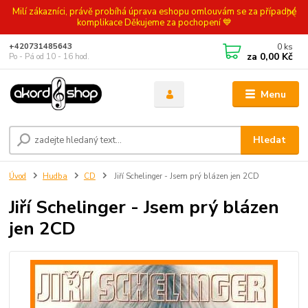
Milí zákazníci, právě probíhá úprava eshopu omlouvám se za případné
komplikace Děkujeme za pochopení 💙
0
ks
+420731485643
za
0,00 Kč
Po - Pá od 10 - 16 hod.
Menu
Hledat
Úvod
Hudba
CD
Jiří Schelinger - Jsem prý blázen jen 2CD
Jiří Schelinger - Jsem prý blázen
jen 2CD