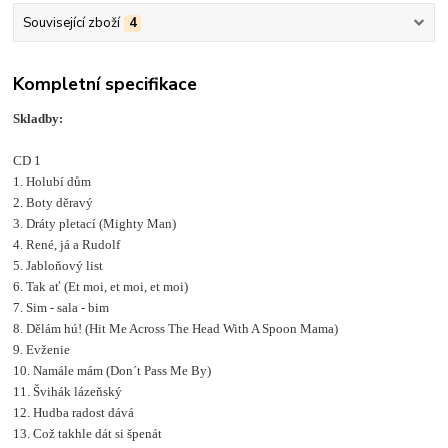
Související zboží
4
Kompletní specifikace
Skladby:
CD 1
1. Holubí dům
2. Boty děravý
3. Dráty pletací (Mighty Man)
4. René, já a Rudolf
5. Jabloňový list
6. Tak ať (Et moi, et moi, et moi)
7. Sim - sala - bim
8. Dělám hú! (Hit Me Across The Head With A Spoon Mama)
9. Evženie
10. Namále mám (Don´t Pass Me By)
11. Švihák lázeňský
12. Hudba radost dává
13. Což takhle dát si špenát