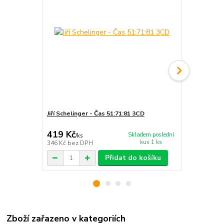
Jiří Schelinger - Čas 51:71:81 3CD
Jiří Schelin
419 Kč
234 Kč
Skladem poslední
/
ks
kus 1 ks
346 Kč
bez DPH
193 Kč
bez 
Přidat do košíku
Zboží zařazeno v kategoriích