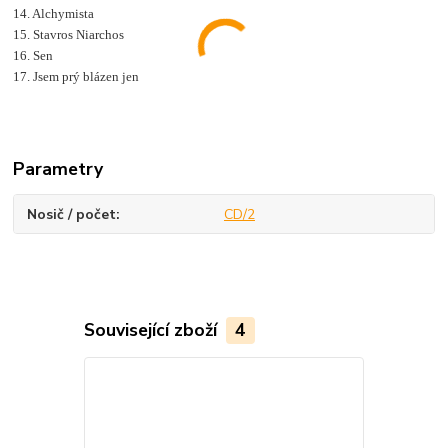
14. Alchymista
15. Stavros Niarchos
16. Sen
17. Jsem prý blázen jen
Parametry
Nosič / počet
CD/2
Související zboží
4
Cena, která Vá