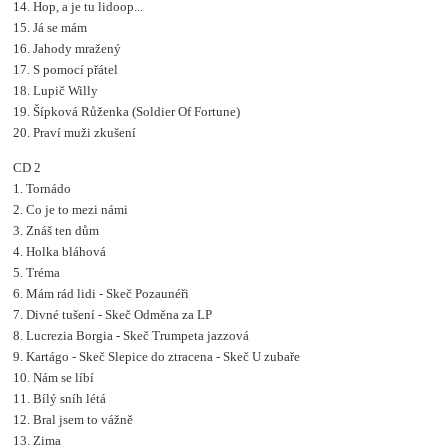
14. Hop, a je tu lidoop...
15. Já se mám
16. Jahody mražený
17. S pomocí přátel
18. Lupič Willy
19. Šípková Růženka (Soldier Of Fortune)
20. Praví muži zkušení
CD 2
1. Tornádo
2. Co je to mezi námi
3. Znáš ten dům
4. Holka bláhová
5. Tréma
6. Mám rád lidi - Skeč Pozaunéři
7. Divné tušení - Skeč Odměna za LP
8. Lucrezia Borgia - Skeč Trumpeta jazzová
9. Kartágo - Skeč Slepice do ztracena - Skeč U zubaře
10. Nám se líbí
11. Bílý sníh létá
12. Bral jsem to vážně
13. Zima