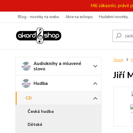
Milí zákazníci, práv
Blog - novinky na webu
Akce na eshopu
Hudební novinky...
Úvod
Audioknihy a mluvené
slovo
Jiří
Hudba
CD
Česká hudba
Dětské