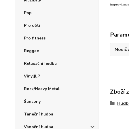
Muzikály
improvizace
Pop
Pro děti
Param
Pro fitness
Nosič 
Reggae
Relaxační hudba
Vinyl|LP
Rock/Heavy Metal
Zboží 
Šansony
Hudb
Taneční hudba
Vánoční hudba