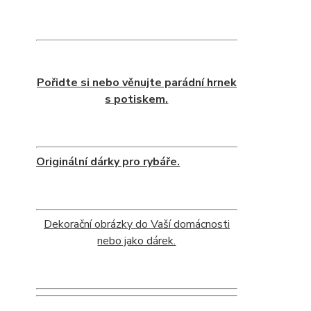
Pořidte si nebo věnujte parádní hrnek
s potiskem.
Originální dárky pro rybáře.
Dekorační obrázky do Vaší domácnosti
nebo jako dárek.