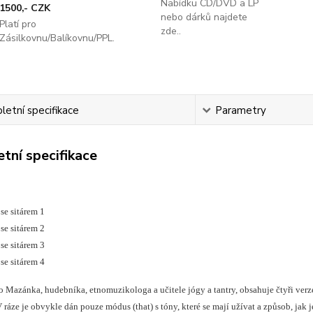
Nabídku CD/DVD a LP
1500,- CZK
nebo dárků najdete
Platí pro
zde..
Zásilkovnu/Balíkovnu/PPL.
etní specifikace
Parametry
tní specifikace
se sitárem 1
se sitárem 2
se sitárem 3
se sitárem 4
o Mazánka, hudebníka, etnomuzikologa a učitele jógy a tantry, obsahuje čtyři verz
ráze je obvykle dán pouze módus (that) s tóny, které se mají užívat a způsob, jak je u