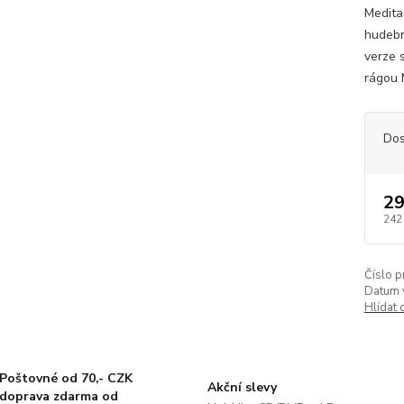
Medita
hudebn
verze 
rágou 
Dos
29
242
Číslo p
Datum 
Hlídat 
Poštovné od 70,- CZK
Akční slevy
doprava zdarma od