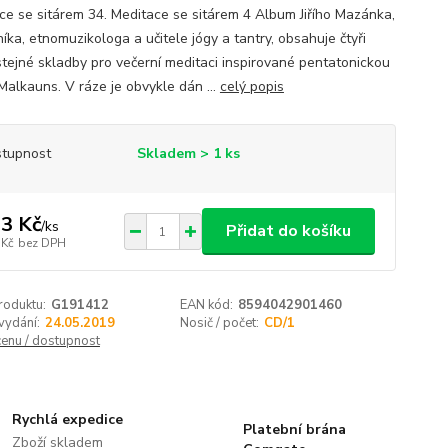
ce se sitárem 34. Meditace se sitárem 4 Album Jiřího Mazánka,
íka, etnomuzikologa a učitele jógy a tantry, obsahuje čtyři
stejné skladby pro večerní meditaci inspirované pentatonickou
Malkauns. V ráze je obvykle dán ...
celý popis
tupnost
Skladem > 1 ks
3 Kč
/
ks
Přidat do košíku
 Kč
bez DPH
roduktu:
G191412
EAN kód:
8594042901460
vydání:
24.05.2019
Nosič / počet:
CD/1
cenu / dostupnost
Rychlá expedice
Platební brána
Zboží skladem