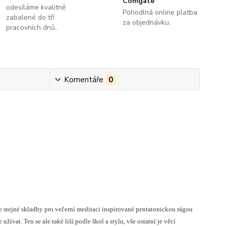
Comgate
odesíláme kvalitně
Pohodlná online platba
zabalené do tří
za objednávku.
pracovních dnů..
Komentáře
0
e stejné skladby pro večerní meditaci inspirované pentatonickou rágou
žívat. Ten se ale také liší podle škol a stylu, vše ostatní je věcí