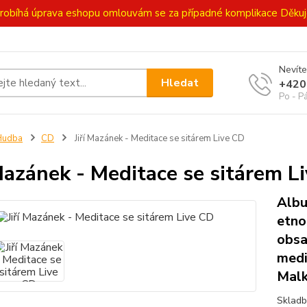
ě probíhá úprava eshopu omlouvám se za případné komplikace Děk
Nevíte
Hledat
+420
Po - P
Hudba
CD
Jiří Mazánek - Meditace se sitárem Live CD
 Mazánek - Meditace se sitárem L
Albu
etno
obsa
medi
Malk
Skladb