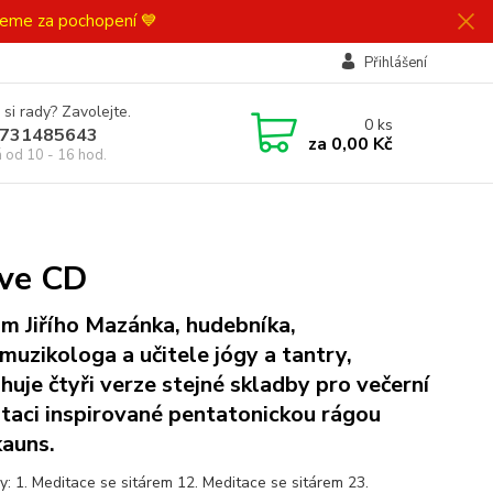
ujeme za pochopení 💙
Přihlášení
 si rady? Zavolejte.
0
ks
731485643
za
0,00 Kč
á od 10 - 16 hod.
ive CD
m Jiřího Mazánka, hudebníka,
muzikologa a učitele jógy a tantry,
huje čtyři verze stejné skladby pro večerní
taci inspirované pentatonickou rágou
auns.
y: 1. Meditace se sitárem 12. Meditace se sitárem 23.