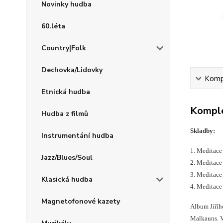
Novinky hudba
60.léta
Country|Folk
Dechovka/Lidovky
Kompl
Etnická hudba
Komple
Hudba z filmů
Skladby:
Instrumentání hudba
1. Meditace 
Jazz/Blues/Soul
2. Meditace 
3. Meditace 
Klasická hudba
4. Meditace 
Magnetofonové kazety
Album Jiříh
Malkauns. V 