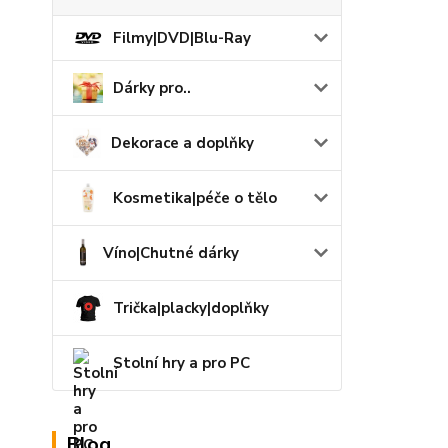
Filmy|DVD|Blu-Ray
Dárky pro..
Dekorace a doplňky
Kosmetika|péče o tělo
Víno|Chutné dárky
Trička|placky|doplňky
Stolní hry a pro PC
Blog