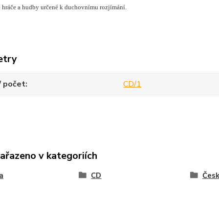
 hráče a hudby určené k duchovnímu rozjímání.
etry
/ počet
CD/1
zařazeno v kategoriích
a
CD
Čes