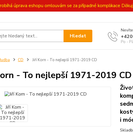
ě probíhá úprava eshopu omlouvám se za případné komplikace Děk
Nevíte
Hledat
+420
Po - P
Hudba
CD
Jiří Korn - To nejlepší 1971-2019 CD
 Korn - To nejlepší 1971-2019 CD
Živo
kompi
sedm
kost
i mó
Skladb