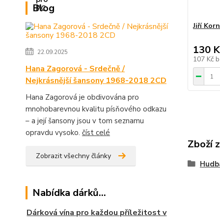
Blog
Jiří Kor
130 K
22.09.2025
107 Kč
b
Hana Zagorová - Srdečně /
Nejkrásnější šansony 1968-2018 2CD
Hana Zagorová je obdivována pro
mnohobarevnou kvalitu písňového odkazu
– a její šansony jsou v tom seznamu
opravdu vysoko.
číst celé
Zboží 
Zobrazit všechny články
Hudb
Nabídka dárků...
Dárková vína pro každou příležitost v