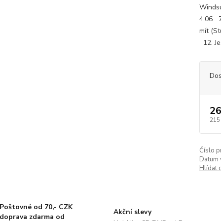
Windsu
4:06 7.
mít (S
12. Ješ
Dos
26
215
Číslo p
Datum 
Hlídat 
Poštovné od 70,- CZK
Akční slevy
doprava zdarma od