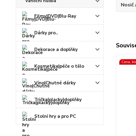
Vánoční hudba
Nosič 
Filmy|DVD|Blu-Ray
Dárky pro..
Souvise
Dekorace a doplňky
Cena, kt
Kosmetika|péče o tělo
Víno|Chutné dárky
Trička|placky|doplňky
Stolní hry a pro PC