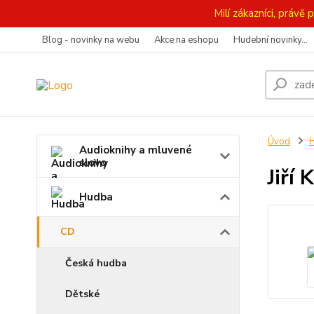
Milí zákazníci, práv
Blog - novinky na webu
Akce na eshopu
Hudební novinky...
Úvod
Audioknihy a mluvené
slovo
Jiří
Hudba
CD
Česká hudba
Dětské