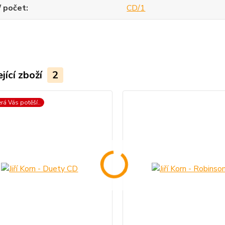
/ počet
CD/1
jící zboží
2
erá Vás potěší..