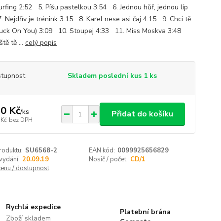
rfing 2:52 5. Píšu pastelkou 3:54 6. Jednou hůř, jednou líp
 Nejdřív je trénink 3:15 8. Karel nese asi čaj 4:15 9. Chci tě
tuck On You) 3:09 10. Stoupej 4:33 11. Miss Moskva 3:48
tě tě ...
celý popis
tupnost
Skladem poslední kus 1 ks
0 Kč
/
ks
Přidat do košíku
 Kč
bez DPH
roduktu:
SU6568-2
EAN kód:
0099925656829
vydání:
20.09.19
Nosič / počet:
CD/1
cenu / dostupnost
Rychlá expedice
Platební brána
Zboží skladem