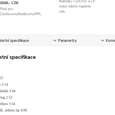
Nabídku CD/DVD a LP
1500,- CZK
nebo dárků najdete
Platí pro
zde..
Zásilkovnu/Balíkovnu/PPL.
etní specifikace
Parametry
Kome
tní specifikace
2:37
on 3:14
odkládá 3:44
rfing 2:52
stelkou 3:54
hůř, jednou líp 4:06