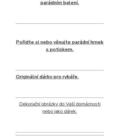
parádním balení.
Pořidte si nebo věnujte parádní hrnek
s potiskem.
Originální dárky pro rybáře.
Dekorační obrázky do Vaší domácnosti
nebo jako dárek.