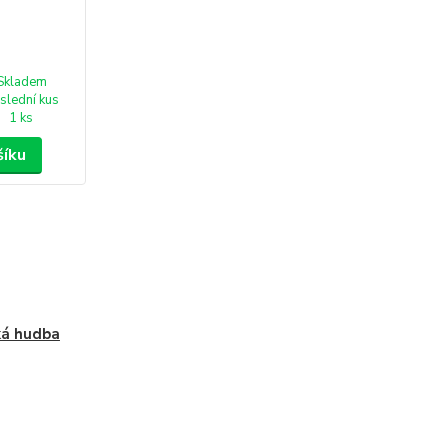
Skladem
slední kus
1 ks
šíku
ká hudba