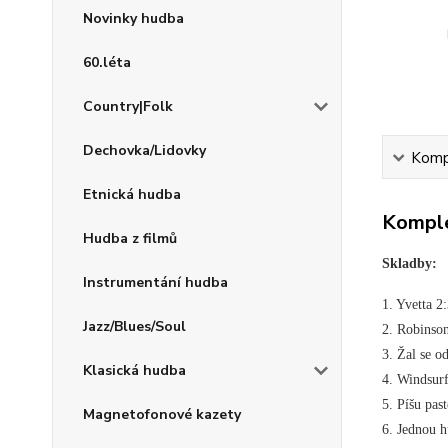
Novinky hudba
60.léta
Country|Folk
Dechovka/Lidovky
Kompl
Etnická hudba
Komple
Hudba z filmů
Skladby:
Instrumentání hudba
1. Yvetta 
Jazz/Blues/Soul
2. Robins
3. Žal se 
Klasická hudba
4. Windsu
5. Píšu pa
Magnetofonové kazety
6. Jednou 