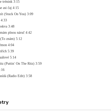
 je trénink 3:15
se asi čaj 4:15
 mít (Stuck On You) 3:09
ej 4:33
Moskva 3:48
tě mám plnou náruč 4:42
s (To znám) 5:12
 démon 4:04
 hřích 5:39
tuálové 5:14
itz (Puttin' On The Ritz) 3:59
 2:16
snídá (Radio Edit) 3:58
etry