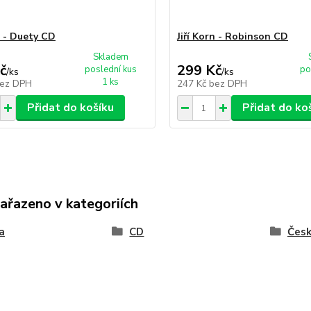
n - Duety CD
Jiří Korn - Robinson CD
Skladem
č
299 Kč
poslední kus
po
/
ks
/
ks
1 ks
ez DPH
247 Kč
bez DPH
Přidat do košíku
Přidat do ko
zařazeno v kategoriích
a
CD
Čes