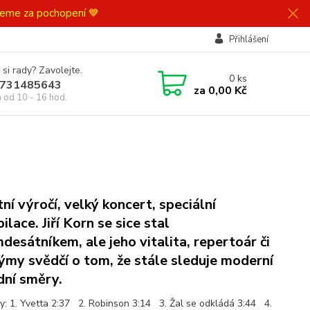
ujeme za pochopení 💙
Přihlášení
 si rady? Zavolejte.
0
ks
731485643
za
0,00 Kč
á od 10 - 16 hod.
tní výročí, velký koncert, speciální
lace. Jiří Korn se sice stal
desátníkem, ale jeho vitalita, repertoár či
ýmy svědčí o tom, že stále sleduje moderní
dní směry.
y: 1. Yvetta 2:37 2. Robinson 3:14 3. Žal se odkládá 3:44 4.