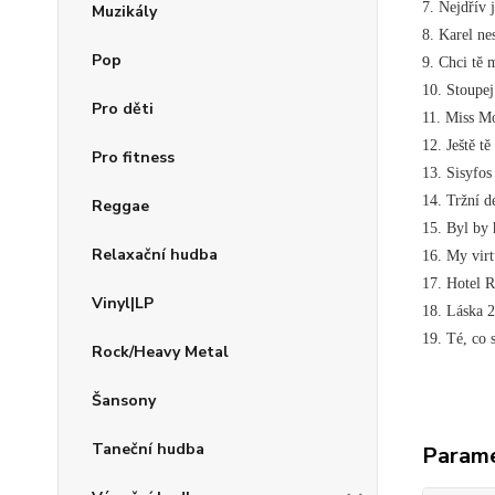
7. Nejdřív
Muzikály
8. Karel ne
Pop
9. Chci tě
10. Stoup
Pro děti
11. Miss 
12. Ještě 
Pro fitness
13. Sisyfo
14. Tržní
Reggae
15. Byl by
Relaxační hudba
16. My vir
17. Hotel R
Vinyl|LP
18. Láska
19. Té, co 
Rock/Heavy Metal
Šansony
Taneční hudba
Param