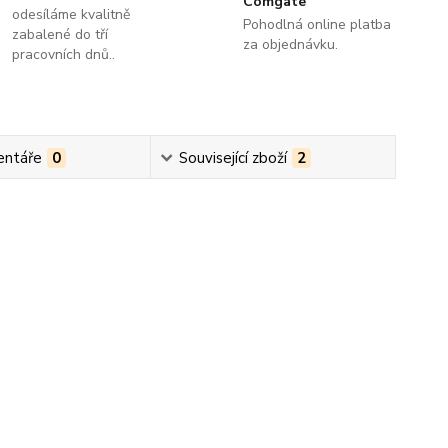
Comgate
odesíláme kvalitně
Pohodlná online platba
zabalené do tří
za objednávku.
pracovních dnů..
ntáře
0
Související zboží
2