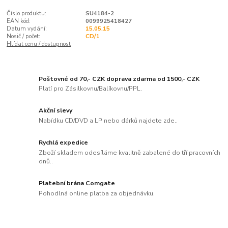
Číslo produktu:
SU4184-2
EAN kód:
0099925418427
Datum vydání:
15.05.15
Nosič / počet:
CD/1
Hlídat cenu / dostupnost
Poštovné od 70,- CZK doprava zdarma od 1500,- CZK
Platí pro Zásilkovnu/Balíkovnu/PPL.
Akční slevy
Nabídku CD/DVD a LP nebo dárků najdete zde..
Rychlá expedice
Zboží skladem odesíláme kvalitně zabalené do tří pracovních
dnů..
Platební brána Comgate
Pohodlná online platba za objednávku.