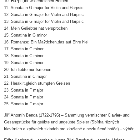
10. Hu?pft,ihr wollenreichen Herden
11. Sonata in G major for Violin and Harpsic
12. Sonata in G major for Violin and Harpsic
13. Sonata in G major for Violin and Harpsic
14. Mein Geliebter hat versprochen
15. Sonatina in G minor
16. Romanze: Ein Ma?dchen,das auf Ehre hiel
17. Sonata in C minor
18. Sonata in C minor
19. Sonata in C minor
20. Ich liebte nur Ismenen
21. Sonatina in C major
22. Heraklit,gleich stumpfen Greisen
23. Sonata in F major
24. Sonata in F major
25. Sonata in F major
Jiří Antonín Benda (1722-1795) – Sammlung vermischter Clavier- und
Gesangstücke für geübte und ungeübte Spieler (Sbírka různých
klavírních a zpěvních skladeb pro zkušené a nezkušené hráče) – výběr