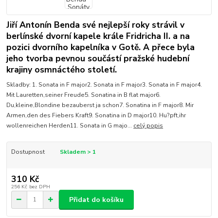
Jiří Antonín Benda své nejlepší roky strávil v
berlínské dvorní kapele krále Fridricha II. a na
pozici dvorního kapelníka v Gotě. A přece byla
jeho tvorba pevnou součástí pražské hudební
krajiny osmnáctého století.
Skladby: 1. Sonata in F major2. Sonata in F major3. Sonata in F major4.
Mit Lauretten,seiner Freude5. Sonatina in B flat major6.
Du,kleine,Blondine bezauberst ja schon7. Sonatina in F major8. Mir
Armen,den des Fiebers Kraft9. Sonatina in D major10. Hu?pft,ihr
wollenreichen Herden11. Sonata in G majo...
celý popis
Dostupnost
Skladem > 1
310 Kč
256 Kč
bez DPH
Přidat do košíku