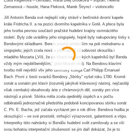
Edita Keglerová – cembalo, Ivana Bilej Brouková – soprán, Helena
Zemanová – housle, Hana Fleková, Marek Štryncl – violoncello
Jiří Antonín Benda své nejlepší roky strávil v berlínské dvorní kapele
krále Fridricha II. a na pozici dvorního kapelníka v Gotě. A přece byla
jeho tvorba pevnou součástí pražské hudební krajiny osmnáctého
století. Byly zde uváděny jeho singspiely, hojně byly nakupovány tisky s
Bendovými skladbami. Benda proslul především na poli melodramu a
singspielu; jejich zcela nová a překvapivá působivost okouzlila i
mladého Mozarta („Víš, že ze všech luteránských kapelníků byl Benda
vždy mým nejoblíbenějším," píše Mozart otci). Na Bendovu klavírní
tvorbu měl největší vliv jeho berlínský kolega Carl Philipp Emanuel
Bach. První z šesti svazků Bendovy „Sbírky" vyšel roku 1780. Kromě
sonát a sonatin pro klavír (rozuměj jakýkoli klávesový nástroj, nejčastěji
však cembalo) obsahovaly árie z chrámových děl, sonáty pro více
nástrojů a písně. Sbírka měla zcela ojedinělý úspěch a v počtu
odběratelů jednoznačně předstihla podobně koncipovanou sbírku sonát
C. Ph. E. Bacha, jež začala vycházet jen o rok dříve. Bendova hudba je
okouzlující – ve své prostotě, strhující výrazovosti, galantnosti a vtipu.
Interpretky této nahrávky si Bendův hudební svět zamilovaly a se vší
svou bohatou interpretační zkušeností se jim daří dokázat, že je to