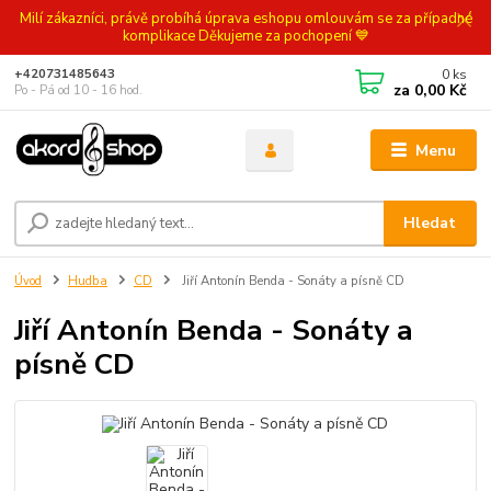
Milí zákazníci, právě probíhá úprava eshopu omlouvám se za případné
komplikace Děkujeme za pochopení 💙
0
ks
+420731485643
za
0,00 Kč
Po - Pá od 10 - 16 hod.
Menu
Hledat
Úvod
Hudba
CD
Jiří Antonín Benda - Sonáty a písně CD
Jiří Antonín Benda - Sonáty a
písně CD