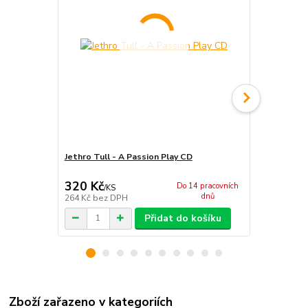
Jethro Tull - A Passion Play CD
Jethro Tull 
320 Kč
119 Kč
Do 14 pracovních
/
KS
/
KS
dnů
264 Kč
bez DPH
98 Kč
bez D
Přidat do košíku
Zboží zařazeno v kategoriích