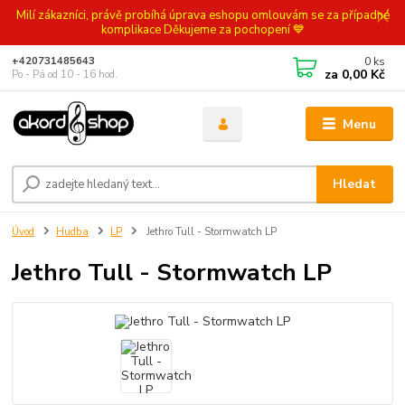
Milí zákazníci, právě probíhá úprava eshopu omlouvám se za případné
komplikace Děkujeme za pochopení 💙
0
ks
+420731485643
za
0,00 Kč
Po - Pá od 10 - 16 hod.
Menu
Hledat
Úvod
Hudba
LP
Jethro Tull - Stormwatch LP
Jethro Tull - Stormwatch LP