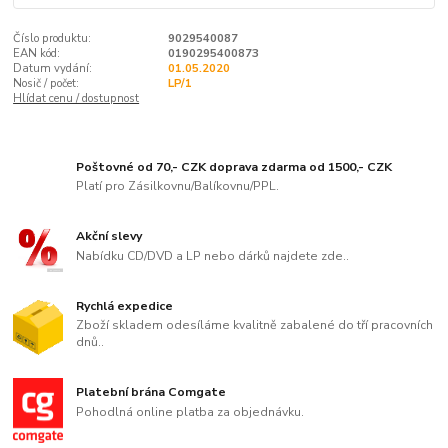
Číslo produktu:
9029540087
EAN kód:
0190295400873
Datum vydání:
01.05.2020
Nosič / počet:
LP/1
Hlídat cenu / dostupnost
Poštovné od 70,- CZK doprava zdarma od 1500,- CZK
Platí pro Zásilkovnu/Balíkovnu/PPL.
Akční slevy
Nabídku CD/DVD a LP nebo dárků najdete zde..
Rychlá expedice
Zboží skladem odesíláme kvalitně zabalené do tří pracovních
dnů..
Platební brána Comgate
Pohodlná online platba za objednávku.