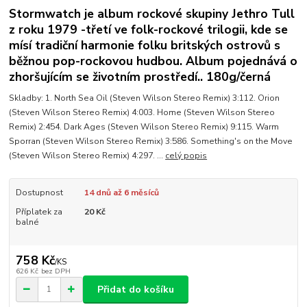
Stormwatch je album rockové skupiny Jethro Tull
z roku 1979 -třetí ve folk-rockové trilogii, kde se
mísí tradiční harmonie folku britských ostrovů s
běžnou pop-rockovou hudbou. Album pojednává o
zhoršujícím se životním prostředí.. 180g/černá
Skladby: 1. North Sea Oil (Steven Wilson Stereo Remix) 3:112. Orion
(Steven Wilson Stereo Remix) 4:003. Home (Steven Wilson Stereo
Remix) 2:454. Dark Ages (Steven Wilson Stereo Remix) 9:115. Warm
Sporran (Steven Wilson Stereo Remix) 3:586. Something's on the Move
(Steven Wilson Stereo Remix) 4:297. ...
celý popis
Dostupnost
14 dnů až 6 měsíců
Příplatek za
20 Kč
balné
758 Kč
/
KS
626 Kč
bez DPH
Přidat do košíku