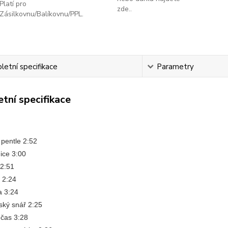
Platí pro
zde..
Zásilkovnu/Balíkovnu/PPL.
etní specifikace
Parametry
tní specifikace
 pentle 2:52
ice 3:00
 2:51
 2:24
a 3:24
ský snář 2:25
 čas 3:28