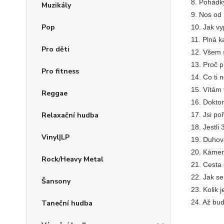
8. Pohádk
Muzikály
9. Nos od 
Pop
10. Jak vy
11. Plná 
Pro děti
12. Všem 
13. Proč p
Pro fitness
14. Co ti 
15. Vítám 
Reggae
16. Dokto
Relaxační hudba
17. Jsi po
18. Jestli 
Vinyl|LP
19. Duhov
20. Kámen
Rock/Heavy Metal
21. Cesta
22. Jak se
Šansony
23. Kolik j
24. Až bu
Taneční hudba