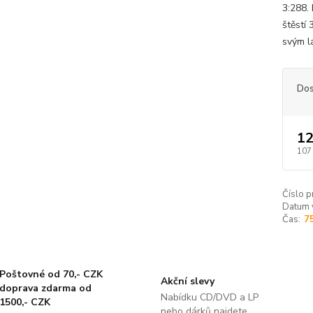
3:288.
štěstí
svým lá
Dos
12
107
Číslo p
Datum 
Čas:
7
Poštovné od 70,- CZK
Akční slevy
doprava zdarma od
Nabídku CD/DVD a LP
1500,- CZK
nebo dárků najdete