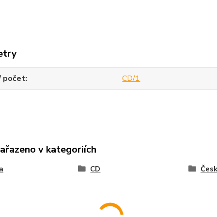
etry
/ počet
CD/1
zařazeno v kategoriích
a
CD
Čes