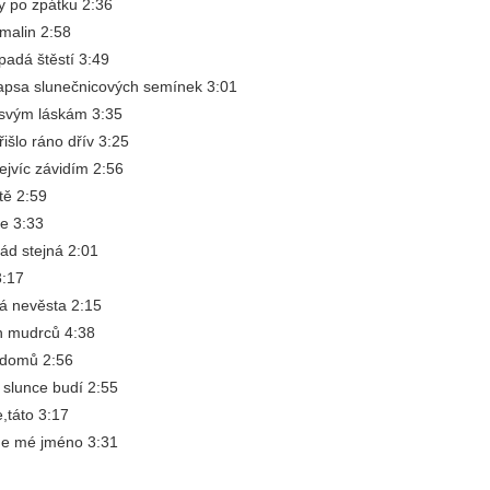
y po zpátku 2:36
malin 2:58
padá štěstí 3:49
kapsa slunečnicových semínek 3:01
svým láskám 3:35
řišlo ráno dřív 3:25
nejvíc závidím 2:56
tě 2:59
re 3:33
řád stejná 2:01
3:17
á nevěsta 2:15
 mudrců 4:38
 domů 2:56
 slunce budí 2:55
e,táto 3:17
de mé jméno 3:31