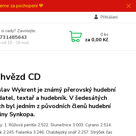
ujeme za pochopení 💙
Přihlášení
 si rady? Zavolejte.
0
ks
731485643
za
0,00 Kč
á od 10 - 16 hod.
h hvězd CD
slav Wykrent je známý přerovský hudební
datel, textař a hudebník. V šedesátých
ch byl jedním z původních členů hudební
iny Synkopa.
y: 1. Růžová pentle 2:522. Slunečnice 3:003. Cyrano 2:514.
k 2:245. Fialenka 3:246. Chaldejský snář 2:257. Strýček čas