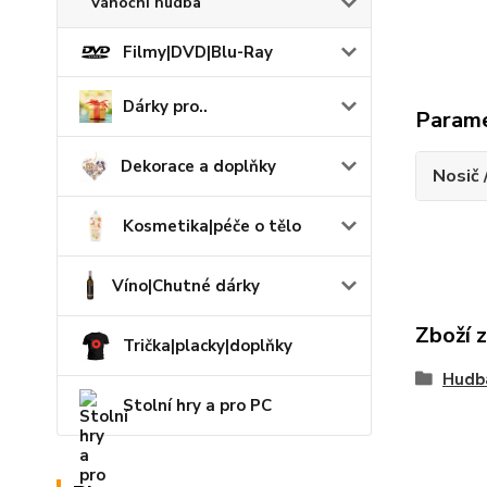
Vánoční hudba
Filmy|DVD|Blu-Ray
Dárky pro..
Param
Dekorace a doplňky
Nosič 
Kosmetika|péče o tělo
Víno|Chutné dárky
Zboží 
Trička|placky|doplňky
Hudb
Stolní hry a pro PC