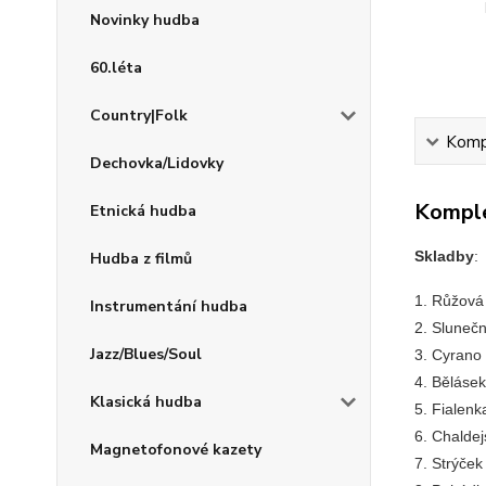
Novinky hudba
60.léta
Country|Folk
Kompl
Dechovka/Lidovky
Komple
Etnická hudba
Skladby
:
Hudba z filmů
1. Růžová
Instrumentání hudba
2. Slunečn
Jazz/Blues/Soul
3. Cyrano
4. Bělásek
Klasická hudba
5. Fialenk
6. Chaldej
Magnetofonové kazety
7. Strýček