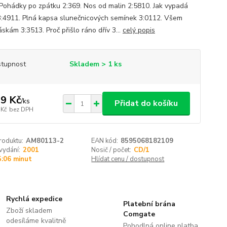
 Pohádky po zpátku 2:369. Nos od malin 2:5810. Jak vypadá
 3:4911. Plná kapsa slunečnicových semínek 3:0112. Všem
skám 3:3513. Proč přišlo ráno dřív 3...
celý popis
tupnost
Skladem > 1 ks
9 Kč
/
ks
Přidat do košíku
 Kč
bez DPH
roduktu:
AM80113-2
EAN kód:
8595068182109
vydání:
2001
Nosič / počet:
CD/1
5:06 minut
Hlídat cenu / dostupnost
Rychlá expedice
Platební brána
Zboží skladem
Comgate
odesíláme kvalitně
Pohodlná online platba