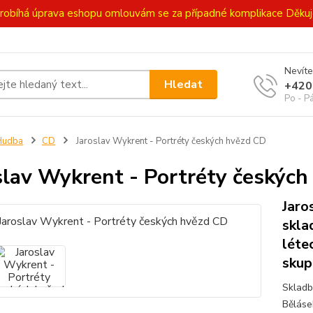
ě probíhá úprava eshopu omlouvám se za případné komplikace Děk
Nevíte
Hledat
+420
Po - P
Hudba
CD
Jaroslav Wykrent - Portréty českých hvězd CD
slav Wykrent - Portréty českýc
Jaro
skla
léte
skup
Skladb
Běláse