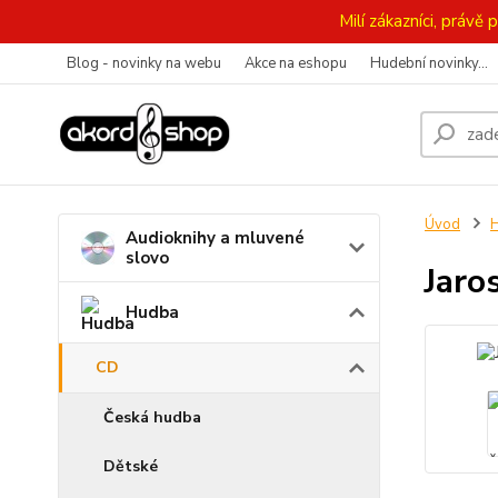
Milí zákazníci, práv
Blog - novinky na webu
Akce na eshopu
Hudební novinky...
Úvod
Audioknihy a mluvené
slovo
Jaro
Hudba
CD
Česká hudba
Dětské