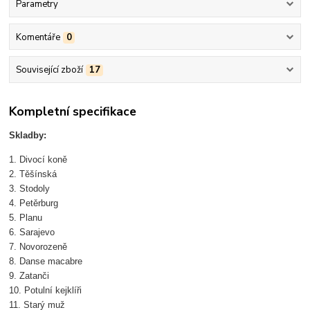
Parametry
Komentáře
0
Související zboží
17
Kompletní specifikace
Skladby:
1. Divocí koně
2. Těšínská
3. Stodoly
4. Petěrburg
5. Planu
6. Sarajevo
7. Novorozeně
8. Danse macabre
9. Zatanči
10. Potulní kejklíři
11. Starý muž