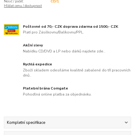
Nosič / počet:
CD/1
Hlídat cenu / dostupnost
Poštovné od 70,- CZK doprava zdarma od 1500,- CZK
Platí pro Zásilkovnu/Balíkovnu/PPL.
Akční slevy
Nabídku CD/DVD a LP nebo dárků najdete zde..
Rychlá expedice
Zboží skladem odesíláme kvalitně zabalené do tří pracovních
dnů..
Platební brána Comgate
Pohodlná online platba za objednávku.
Kompletní specifikace