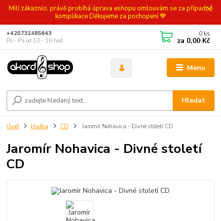
Milí zákazníci, právě probíhá úprava eshopu omlouvám se za případné
komplikace Děkujeme za pochopení 💙
0
ks
+420731485643
za
0,00 Kč
Po - Pá od 10 - 16 hod.
Menu
Hledat
Úvod
Hudba
CD
Jaromír Nohavica - Divné století CD
Jaromír Nohavica - Divné století
CD