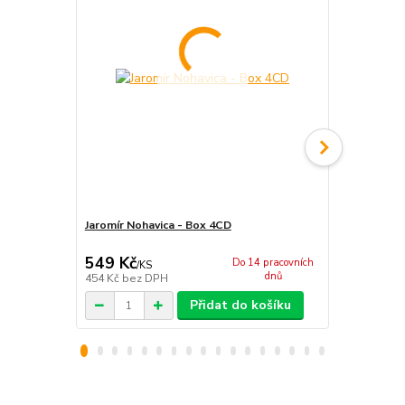
Jaromír Nohavica - Box 4CD
Jaromír Noh
549 Kč
182 Kč
Do 14 pracovních
/
KS
/
KS
dnů
454 Kč
bez DPH
150 Kč
bez 
Přidat do košíku