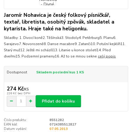
Jaromír Nohavica je český folkový písničkář,
textař, libretista, osobitý zpěvák, skladatel a
kytarista. Hraje také na heligonku.
Skladby: 1. Divocí koně2. Těšínská3. Stodoly4. Petěrburg5. Planu6.
Sarajevo7. Novorozeně8. Danse macabre9. Zatanči10. Potulní kejklíři11.
Starý muž12. Ještě mi scházíš13. Litanie u konce století14. Před
dveřmi15. Podzemní prameny16. Až to se mnou sekne
celý popis
Dostupnost
Skladem poslední kus 1 KS
274 Kč
/
KS
226 Kč
bez DPH
Přidat do košíku
Číslo produktu:
8551282
EAN kód:
0724385512827
Datum vydání:
07.05.2013