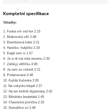
Kompletní specifikace
Skladby:
1. Fouká vítr vod hor 2:15
2. Mrákovská věž 2:48
3. Brambúrová kaše 2:21
4. Haničko, hubjičko 2:18
5. Kúpjil sem si 1:57
6. Já si tě má milá nevemu 2:30
7. Zafúkyj větříčku 4:00
8. Já sem se voženil 2:21
9. Prolamované 4:48
10. Každá Kačenka 2:00
11. Na vokýnko klepál 2:27
12. Ha ten klofník blyjsknatyj 2:42
13. Bětulinko boubelatá 1:45
14. Chasnická písnička 2:33
15. Domažlice sú 2:48