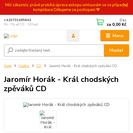
Milí zákazníci, právě probíhá úprava eshopu omlouvám se za případné
komplikace Děkujeme za pochopení 💙
0
ks
+420731485643
za
0,00 Kč
Po - Pá od 10 - 16 hod.
Menu
Hledat
Úvod
Hudba
CD
Jaromír Horák - Král chodských zpěváků CD
Jaromír Horák - Král chodských
zpěváků CD