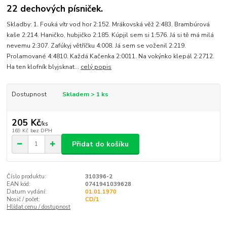
22 dechových písniček.
Skladby: 1. Fouká vítr vod hor 2:152. Mrákovská věž 2:483. Brambúrová
kaše 2:214. Haničko, hubjičko 2:185. Kúpjil sem si 1:576. Já si tě má milá
nevemu 2:307. Zafúkyj větříčku 4:008. Já sem se voženil 2:219.
Prolamované 4:4810. Každá Kačenka 2:0011. Na vokýnko klepál 2:2712.
Ha ten klofník blyjsknat...
celý popis
Dostupnost
Skladem > 1 ks
205 Kč
/
ks
169 Kč
bez DPH
Přidat do košíku
Číslo produktu:
310396-2
EAN kód:
0741941039628
Datum vydání:
01.01.1970
Nosič / počet:
CD/1
Hlídat cenu / dostupnost