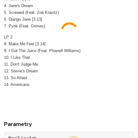
4. Jane's Dream
5. Screwed (Feat. Zoë Kravitz)
6. Django Jane [3:13]
7. Pynk (Feat. Grimes)
LP 2
8. Make Me Feel [3:14]
9. I Got The Juice (Feat. Pharrell Williams)
10. I Like That
11. Don't Judge Me
12. Stevie's Dream
13. So Afraid
14. Americans
Parametry