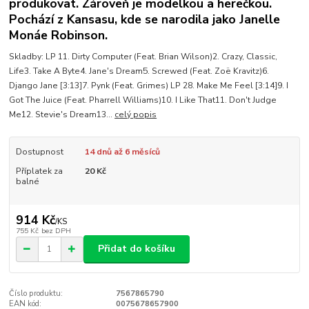
produkovat. Zároveň je modelkou a herečkou.
Pochází z Kansasu, kde se narodila jako Janelle
Monáe Robinson.
Skladby: LP 11. Dirty Computer (Feat. Brian Wilson)2. Crazy, Classic,
Life3. Take A Byte4. Jane's Dream5. Screwed (Feat. Zoë Kravitz)6.
Django Jane [3:13]7. Pynk (Feat. Grimes) LP 28. Make Me Feel [3:14]9. I
Got The Juice (Feat. Pharrell Williams)10. I Like That11. Don't Judge
Me12. Stevie's Dream13...
celý popis
Dostupnost
14 dnů až 6 měsíců
Příplatek za
20 Kč
balné
914 Kč
/
KS
755 Kč
bez DPH
Přidat do košíku
Číslo produktu:
7567865790
EAN kód:
0075678657900