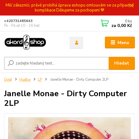
Milí zákazníci, právě probíhá úprava eshopu omlouvám se za případné
komplikace Děkujeme za pochopení 💙
0
ks
+420731485643
za
0,00 Kč
Po - Pá od 10 - 16 hod.
Menu
Hledat
Úvod
Hudba
LP
Janelle Monae - Dirty Computer 2LP
Janelle Monae - Dirty Computer
2LP