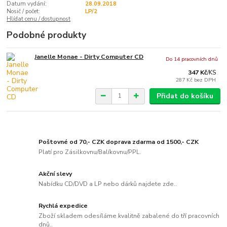
Datum vydání:
28.09.2018
Nosič / počet:
LP/2
Hlídat cenu / dostupnost
Podobné produkty
Janelle Monae - Dirty Computer CD
Do 14 pracovních dnů
347 Kč
/
KS
287 Kč
bez DPH
Přidat do košíku
Poštovné od 70,- CZK doprava zdarma od 1500,- CZK
Platí pro Zásilkovnu/Balíkovnu/PPL.
Akční slevy
Nabídku CD/DVD a LP nebo dárků najdete zde..
Rychlá expedice
Zboží skladem odesíláme kvalitně zabalené do tří pracovních
dnů..