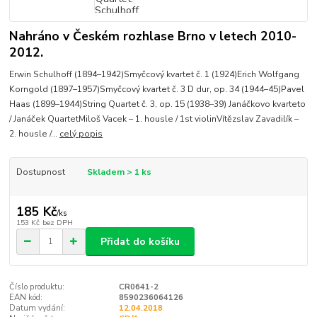
Nahráno v Českém rozhlase Brno v letech 2010-
2012.
Erwin Schulhoff (1894–1942)Smyčcový kvartet č. 1 (1924)Erich Wolfgang
Korngold (1897–1957)Smyčcový kvartet č. 3 D dur, op. 34 (1944–45)Pavel
Haas (1899–1944)String Quartet č. 3, op. 15 (1938–39) Janáčkovo kvarteto
/ Janáček QuartetMiloš Vacek – 1. housle / 1st violinVítězslav Zavadilík –
2. housle /...
celý popis
Dostupnost
Skladem > 1 ks
185 Kč
/
ks
153 Kč
bez DPH
Přidat do košíku
Číslo produktu:
CR0641-2
EAN kód:
8590236064126
Datum vydání:
12.04.2018