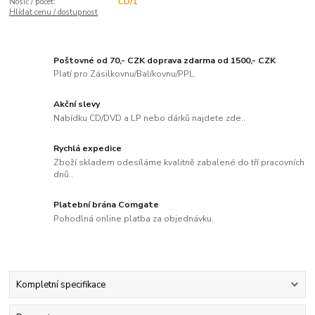
Nosič / počet:
CD/1
Hlídat cenu / dostupnost
Poštovné od 70,- CZK doprava zdarma od 1500,- CZK
Platí pro Zásilkovnu/Balíkovnu/PPL.
Akční slevy
Nabídku CD/DVD a LP nebo dárků najdete zde..
Rychlá expedice
Zboží skladem odesíláme kvalitně zabalené do tří pracovních
dnů..
Platební brána Comgate
Pohodlná online platba za objednávku.
Kompletní specifikace