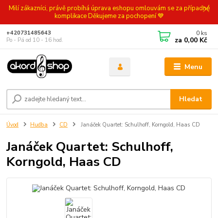
Milí zákazníci, právě probíhá úprava eshopu omlouvám se za případné
komplikace Děkujeme za pochopení 💙
0
ks
+420731485643
za
0,00 Kč
Po - Pá od 10 - 16 hod.
Menu
Hledat
Úvod
Hudba
CD
Janáček Quartet: Schulhoff, Korngold, Haas CD
Janáček Quartet: Schulhoff,
Korngold, Haas CD