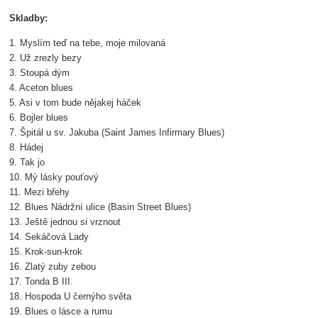
Skladby:
1. Myslím teď na tebe, moje milovaná
2. Už zrezly bezy
3. Stoupá dým
4. Aceton blues
5. Asi v tom bude nějakej háček
6. Bojler blues
7. Špitál u sv. Jakuba (Saint James Infirmary Blues)
8. Hádej
9. Tak jo
10. Mý lásky pouťový
11. Mezi břehy
12. Blues Nádržní ulice (Basin Street Blues)
13. Ještě jednou si vrznout
14. Sekáčová Lady
15. Krok-sun-krok
16. Zlatý zuby zebou
17. Tonda B III.
18. Hospoda U černýho světa
19. Blues o lásce a rumu