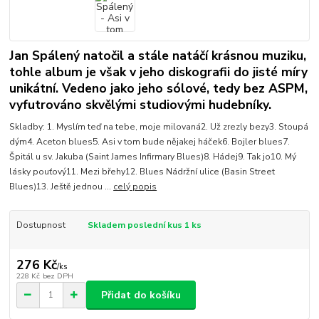
Jan Spálený natočil a stále natáčí krásnou muziku,
tohle album je však v jeho diskografii do jisté míry
unikátní. Vedeno jako jeho sólové, tedy bez ASPM,
vyfutrováno skvělými studiovými hudebníky.
Skladby: 1. Myslím teď na tebe, moje milovaná2. Už zrezly bezy3. Stoupá
dým4. Aceton blues5. Asi v tom bude nějakej háček6. Bojler blues7.
Špitál u sv. Jakuba (Saint James Infirmary Blues)8. Hádej9. Tak jo10. Mý
lásky pouťový11. Mezi břehy12. Blues Nádržní ulice (Basin Street
Blues)13. Ještě jednou ...
celý popis
Dostupnost
Skladem poslední kus 1 ks
276 Kč
/
ks
228 Kč
bez DPH
Přidat do košíku