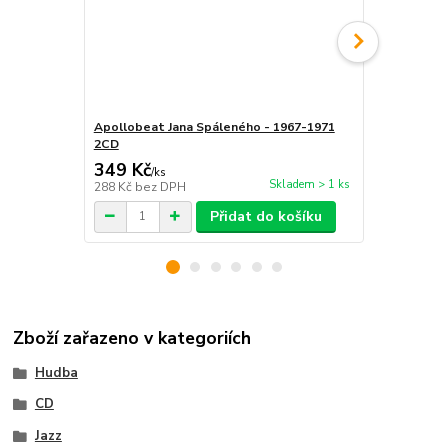
Apollobeat Jana Spáleného - 1967-1971
Jan Spálen
2CD
tvůj dech C
349 Kč
274 Kč
/
ks
/
KS
Skladem > 1 ks
288 Kč
bez DPH
226 Kč
bez 
Přidat do košíku
Zboží zařazeno v kategoriích
Hudba
CD
Jazz