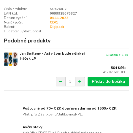
Číslo produktu:
SU6768-2
EAN kód:
0099925676827
Datum vydání:
04.11.2022
Nosič / počet:
CD/1
Balení:
Digipack
Hlídat cenu / dostupnost
Podobné produkty
Jan Spálený - Asi v tom bude nějakej
Skladem > 1 ks
háček LP
504 Kč
/
ks
417 Kč
bez DPH
Přidat do košíku
Poštovné od 70,- CZK doprava zdarma od 1500,- CZK
Platí pro Zásilkovnu/Balíkovnu/PPL.
Akční slevy
Nabídku CD/DVD a LP nebo dárků najdete zde..