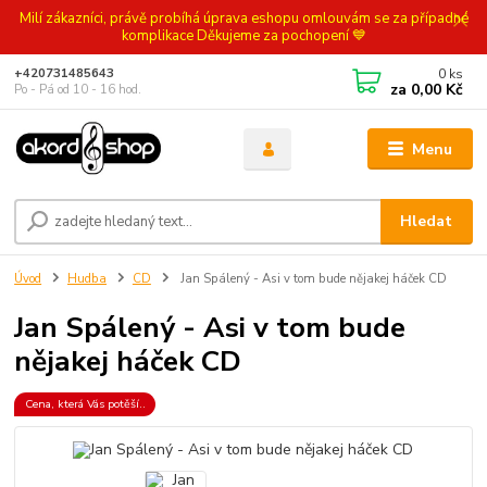
Milí zákazníci, právě probíhá úprava eshopu omlouvám se za případné
komplikace Děkujeme za pochopení 💙
0
ks
+420731485643
za
0,00 Kč
Po - Pá od 10 - 16 hod.
Menu
Hledat
Úvod
Hudba
CD
Jan Spálený - Asi v tom bude nějakej háček CD
Jan Spálený - Asi v tom bude
nějakej háček CD
Cena, která Vás potěší..