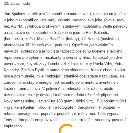
20. Quasimodo
Jan Spálený natočil a stále natáčí krásnou muziku, tohle album je však
v jeho diskografii do jisté míry unikátní. Vedeno jako jeho sólové, tedy
bez ASPM, vyfutrováno skvělými studiovými hudebníky. Vedle pěvecky
a nástrojově omnipotentního Spáleného jsou tu Petr Kalandra
(harmonika, zpěv), Michal Pavlíček (kytary), Jiří Veselý (baskytara,
akordeon) a Jiří Hrubeš (bicí, perkuse). Opatřeno „varováním“ o
nevyužití syntezátorů je to čistá radost z poslechu uceleně znějícího
repertoáru pro výborné muzikanty a svérázný hlas. Tentokrát jen dvě
cover verze, zbytek z vydatného JS zdroje, s texty Pavla Vrby, Petra
Kalandry, Zdeňka Rytíře a samotného skladatele. Je to z chodu života
lehce posmutnělé, mile ironizující, zdánlivě odevzdaně nazpívané, ale
zároveň plné skryté energie, jedinečného sentimentu a uvěřitelné v
každém tónu a slovu. V polovině osmdesátých let už se začalo
rozednívat a tohle je deska, která nám tu dobu užitečně připomíná.
Nový remastering, lisování na 180 gramů těžký vinyl. Původními tvůrci
– grafikem Karlem Halounem a fotografem Jaroslavem Prokopem –
rekonstruovaný obal, poprvé v podobě, jak měl v roce 1985 vypadat.
Tedy i s fotografií emigrovavšího bubeníka Hrubeše, soudruhy původně
zapřeného.