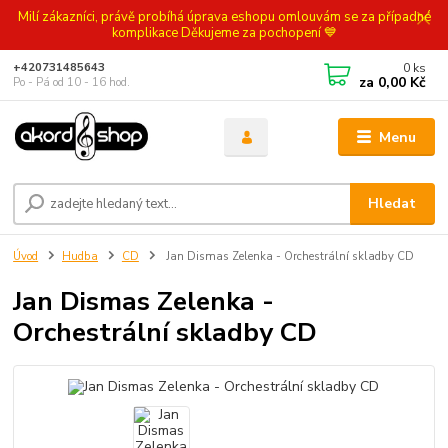
Milí zákazníci, právě probíhá úprava eshopu omlouvám se za případné
komplikace Děkujeme za pochopení 💙
0
ks
+420731485643
za
0,00 Kč
Po - Pá od 10 - 16 hod.
Menu
Hledat
Úvod
Hudba
CD
Jan Dismas Zelenka - Orchestrální skladby CD
Jan Dismas Zelenka -
Orchestrální skladby CD