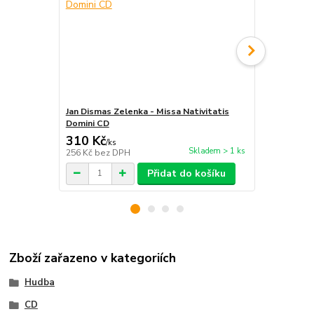
Jan Dismas Zelenka - Missa Nativitatis
Jan Dismas 
Domini CD
310 Kč
260 Kč
/
ks
/
ks
Skladem > 1 ks
256 Kč
bez DPH
215 Kč
bez 
Přidat do košíku
Zboží zařazeno v kategoriích
Hudba
CD