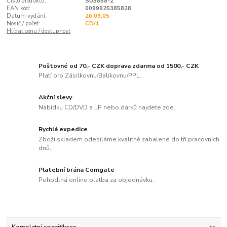
Číslo produktu:
SU3858-2
EAN kód:
0099925385828
Datum vydání:
26.09.05
Nosič / počet:
CD/1
Hlídat cenu / dostupnost
Poštovné od 70,- CZK doprava zdarma od 1500,- CZK
Platí pro Zásilkovnu/Balíkovnu/PPL.
Akční slevy
Nabídku CD/DVD a LP nebo dárků najdete zde..
Rychlá expedice
Zboží skladem odesíláme kvalitně zabalené do tří pracovních
dnů..
Platební brána Comgate
Pohodlná online platba za objednávku.