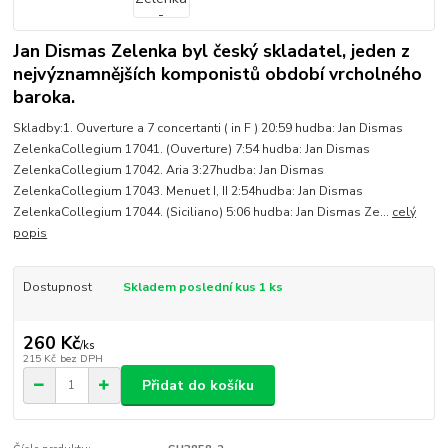
Jan Dismas Zelenka byl český skladatel, jeden z
nejvýznamnějších komponistů období vrcholného
baroka.
Skladby:1. Ouverture a 7 concertanti ( in F ) 20:59 hudba: Jan Dismas
ZelenkaCollegium 17041. (Ouverture) 7:54 hudba: Jan Dismas
ZelenkaCollegium 17042. Aria 3:27hudba: Jan Dismas
ZelenkaCollegium 17043. Menuet I, II 2:54hudba: Jan Dismas
ZelenkaCollegium 17044. (Siciliano) 5:06 hudba: Jan Dismas Ze...
celý
popis
Dostupnost
Skladem poslední kus 1 ks
260 Kč
/
ks
215 Kč
bez DPH
Přidat do košíku