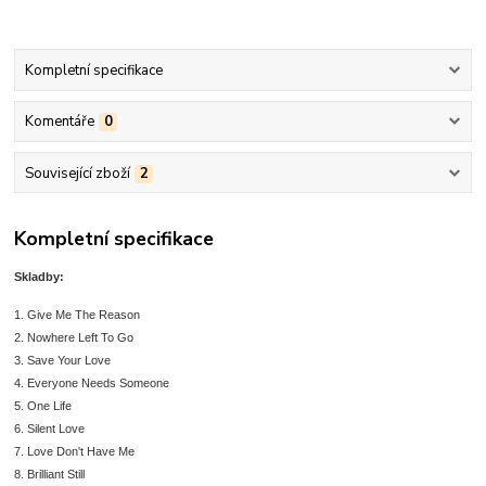
Kompletní specifikace
Komentáře
0
Související zboží
2
Kompletní specifikace
Skladby:
1. Give Me The Reason
2. Nowhere Left To Go
3. Save Your Love
4. Everyone Needs Someone
5. One Life
6. Silent Love
7. Love Don't Have Me
8. Brilliant Still