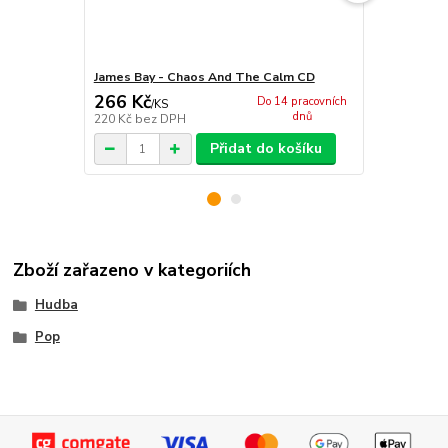
James Bay - Chaos And The Calm CD
James Bay -
266 Kč
712 Kč
Do 14 pracovních
/
KS
/
ks
dnů
220 Kč
bez DPH
588 Kč
bez 
Přidat do košíku
Zboží zařazeno v kategoriích
Hudba
Pop