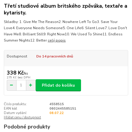
Třetí studiové album britského zpěváka, textaře a
kytaristy.
Skladby: 1. Give Me The Reason2. Nowhere Left To Go3. Save Your
Love4. Everyone Needs Someone5. One Life6. Silent Love7. Love Don't
Have Me8. Brilliant Still9. Right Now10. We Used To Shine11. Endless
Summer Nights12. Better
celý popis
Dostupnost
Do 14 pracovních dnů
338 Kč
/
ks
279 Kč
bez DPH
Přidat do košíku
Číslo produktu:
4558515
EAN kód:
0602445585151
Datum vydání:
08.07.22
Hlídat cenu / dostupnost
Podobné produkty