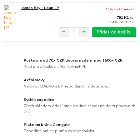
James Bay - Leap LP
14 dnů až 6 měsíců
791 Kč
/
ks
654 Kč
bez DPH
Přidat do košíku
Poštovné od 70,- CZK doprava zdarma od 1500,- CZK
Platí pro Zásilkovnu/Balíkovnu/PPL.
Akční slevy
Nabídku CD/DVD a LP nebo dárků najdete zde..
Rychlá expedice
Zboží skladem odesíláme kvalitně zabalené do tří pracovních
dnů..
Platební brána Comgate
Pohodlná online platba za objednávku.