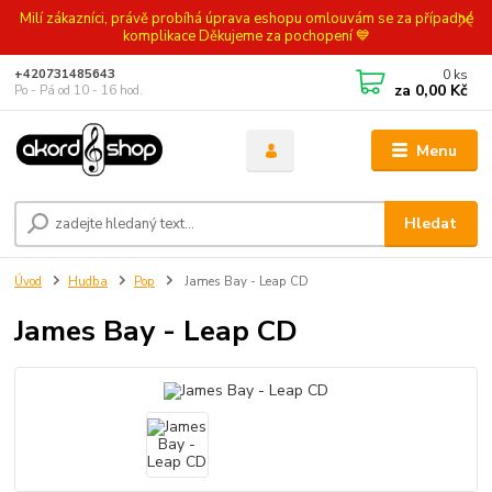
Milí zákazníci, právě probíhá úprava eshopu omlouvám se za případné
komplikace Děkujeme za pochopení 💙
0
ks
+420731485643
za
0,00 Kč
Po - Pá od 10 - 16 hod.
Menu
Hledat
Úvod
Hudba
Pop
James Bay - Leap CD
James Bay - Leap CD