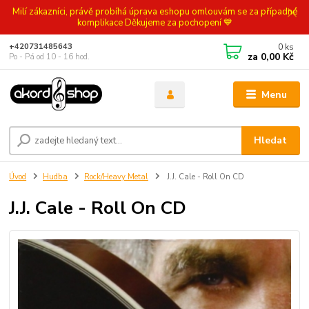
Milí zákazníci, právě probíhá úprava eshopu omlouvám se za případné
komplikace Děkujeme za pochopení 💙
0
ks
+420731485643
za
0,00 Kč
Po - Pá od 10 - 16 hod.
Menu
Hledat
Úvod
Hudba
Rock/Heavy Metal
J.J. Cale - Roll On CD
J.J. Cale - Roll On CD