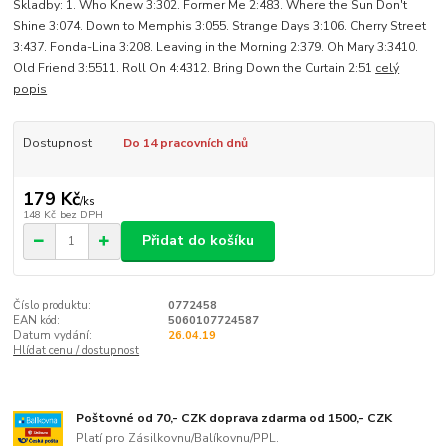
Skladby: 1. Who Knew 3:302. Former Me 2:483. Where the Sun Don't
Shine 3:074. Down to Memphis 3:055. Strange Days 3:106. Cherry Street
3:437. Fonda-Lina 3:208. Leaving in the Morning 2:379. Oh Mary 3:3410.
Old Friend 3:5511. Roll On 4:4312. Bring Down the Curtain 2:51
celý
popis
Dostupnost
Do 14 pracovních dnů
179 Kč
/
ks
148 Kč
bez DPH
Přidat do košíku
Číslo produktu:
0772458
EAN kód:
5060107724587
Datum vydání:
26.04.19
Hlídat cenu / dostupnost
Poštovné od 70,- CZK doprava zdarma od 1500,- CZK
Platí pro Zásilkovnu/Balíkovnu/PPL.