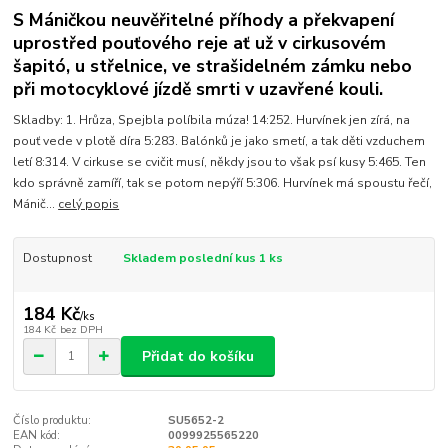
S Máničkou neuvěřitelné příhody a překvapení
uprostřed pouťového reje ať už v cirkusovém
šapitó, u střelnice, ve strašidelném zámku nebo
při motocyklové jízdě smrti v uzavřené kouli.
Skladby: 1. Hrůza, Spejbla políbila múza! 14:252. Hurvínek jen zírá, na
pouť vede v plotě díra 5:283. Balónků je jako smetí, a tak děti vzduchem
letí 8:314. V cirkuse se cvičit musí, někdy jsou to však psí kusy 5:465. Ten
kdo správně zamíří, tak se potom nepýří 5:306. Hurvínek má spoustu řečí,
Mánič...
celý popis
Dostupnost
Skladem poslední kus 1 ks
184 Kč
/
ks
184 Kč
bez DPH
Přidat do košíku
Číslo produktu:
SU5652-2
EAN kód:
0099925565220