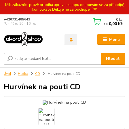
Milí zákazníci, právě probíhá úprava eshopu omlouvám se za případné
komplikace Děkujeme za pochopení 💙
0
ks
+420731485643
za
0,00 Kč
Po - Pá od 10 - 16 hod.
Menu
Hledat
Úvod
Hudba
CD
Hurvínek na pouti CD
Hurvínek na pouti CD