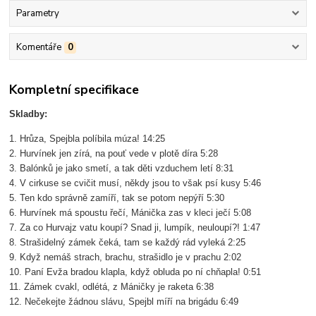
Parametry
Komentáře
0
Kompletní specifikace
Skladby:
1. Hrůza, Spejbla políbila múza! 14:25
2. Hurvínek jen zírá, na pouť vede v plotě díra 5:28
3. Balónků je jako smetí, a tak děti vzduchem letí 8:31
4. V cirkuse se cvičit musí, někdy jsou to však psí kusy 5:46
5. Ten kdo správně zamíří, tak se potom nepýří 5:30
6. Hurvínek má spoustu řečí, Mánička zas v kleci ječí 5:08
7. Za co Hurvajz vatu koupí? Snad ji, lumpík, neuloupí?! 1:47
8. Strašidelný zámek čeká, tam se každý rád vyleká 2:25
9. Když nemáš strach, brachu, strašidlo je v prachu 2:02
10. Paní Evža bradou klapla, když obluda po ní chňapla! 0:51
11. Zámek cvakl, odlétá, z Máničky je raketa 6:38
12. Nečekejte žádnou slávu, Spejbl míří na brigádu 6:49