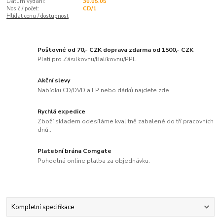
Datum vydání:
30.05.05
Nosič / počet:
CD/1
Hlídat cenu / dostupnost
Poštovné od 70,- CZK doprava zdarma od 1500,- CZK
Platí pro Zásilkovnu/Balíkovnu/PPL.
Akční slevy
Nabídku CD/DVD a LP nebo dárků najdete zde..
Rychlá expedice
Zboží skladem odesíláme kvalitně zabalené do tří pracovních
dnů..
Platební brána Comgate
Pohodlná online platba za objednávku.
Kompletní specifikace