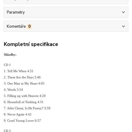
Parametry
Komentáře
0
Kompletní specifikace
Skladby:
CD 1
1. Tell Me When 4:51
2. These Are the Days 5:46
3. One Man in My Heart 4:05
4. Words 5:54
5. Filling up with Heaven 4:20
6. Housefull of Nothing 4:31
7. John Cleese, Is He Funny? 3:59
8. Never Again 4:42
9. Cruel Young Lover 6:57
CD 2