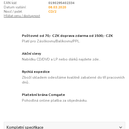
EAN kód:
0190295402334
Datum vydání:
06.03.2020
Nosič / počet:
CD/2
Hlídat cenu / dostupnost
Poštovné od 70,- CZK doprava zdarma od 1500,- CZK
Platí pro Zásilkovnu/Balíkovnu/PPL.
Akční slevy
Nabídku CD/DVD a LP nebo dárků najdete zde..
Rychlá expedice
Zboží skladem odesíláme kvalitně zabalené do tří pracovních
dnů..
Platební brána Comgate
Pohodlná online platba za objednávku.
Kompletní specifikace