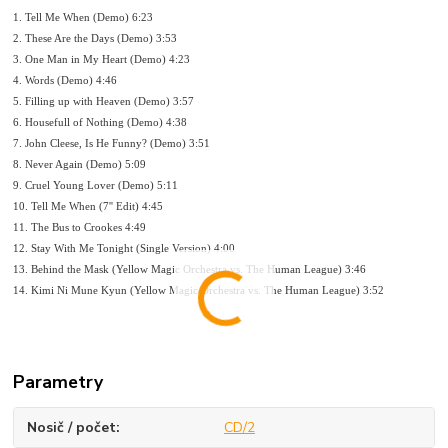
1. Tell Me When (Demo) 6:23
2. These Are the Days (Demo) 3:53
3. One Man in My Heart (Demo) 4:23
4. Words (Demo) 4:46
5. Filling up with Heaven (Demo) 3:57
6. Housefull of Nothing (Demo) 4:38
7. John Cleese, Is He Funny? (Demo) 3:51
8. Never Again (Demo) 5:09
9. Cruel Young Lover (Demo) 5:11
10. Tell Me When (7'' Edit) 4:45
11. The Bus to Crookes 4:49
12. Stay With Me Tonight (Single Version) 4:00
13. Behind the Mask (Yellow Magic Orchestra vs. The Human League) 3:46
14. Kimi Ni Mune Kyun (Yellow Magic Orchestra vs. The Human League) 3:52
Parametry
Nosič / počet
CD/2