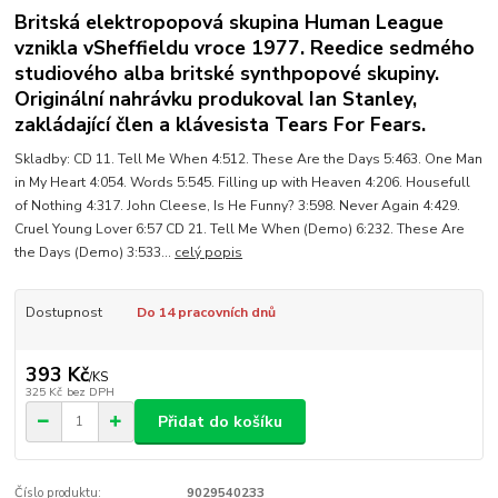
Britská elektropopová skupina Human League
vznikla vSheffieldu vroce 1977. Reedice sedmého
studiového alba britské synthpopové skupiny.
Originální nahrávku produkoval Ian Stanley,
zakládající člen a klávesista Tears For Fears.
Skladby: CD 11. Tell Me When 4:512. These Are the Days 5:463. One Man
in My Heart 4:054. Words 5:545. Filling up with Heaven 4:206. Housefull
of Nothing 4:317. John Cleese, Is He Funny? 3:598. Never Again 4:429.
Cruel Young Lover 6:57 CD 21. Tell Me When (Demo) 6:232. These Are
the Days (Demo) 3:533...
celý popis
Dostupnost
Do 14 pracovních dnů
393 Kč
/
KS
325 Kč
bez DPH
Přidat do košíku
Číslo produktu:
9029540233