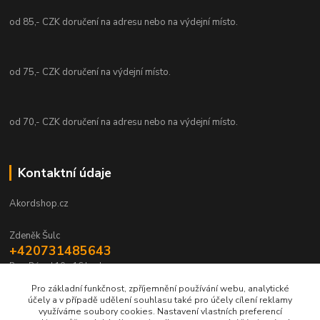
od 85,- CZK doručení na adresu nebo na výdejní místo.
od 75,- CZK doručení na výdejní místo.
od 70,- CZK doručení na adresu nebo na výdejní místo.
Kontaktní údaje
Akordshop.cz
Zdeněk Šulc
+420731485643
Po - Pá od 10 - 16 hod.
Pro základní funkčnost, zpříjemnění používání webu, analytické
info@akordshop.cz
účely a v případě udělení souhlasu také pro účely cílení reklamy
využíváme soubory cookies. Nastavení vlastních preferencí