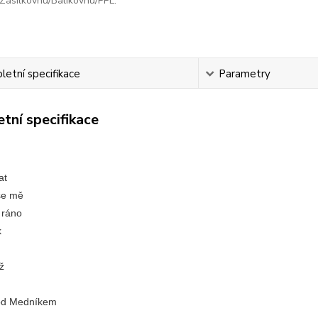
Zásilkovnu/Balíkovnu/PPL.
etní specifikace
Parametry
tní specifikace
at
se mě
 ráno
k
íž
od Medníkem