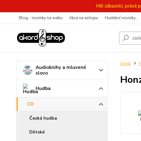
Milí zákazníci, práv
Blog - novinky na webu
Akce na eshopu
Hudební novinky...
Úvod
Audioknihy a mluvené
slovo
Honz
Hudba
CD
Česká hudba
Dětské