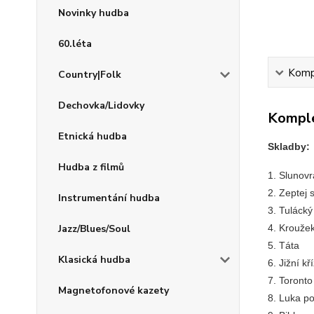
Novinky hudba
60.léta
Kompl
Country|Folk
Dechovka/Lidovky
Komple
Etnická hudba
Skladby:
Hudba z filmů
1. Slunovr
2. Zeptej 
Instrumentání hudba
3. Tulácký
Jazz/Blues/Soul
4. Krouže
5. Táta
Klasická hudba
6. Jižní kř
7. Toronto
Magnetofonové kazety
8. Luka p