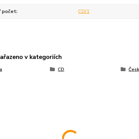
/ počet
CD/1
zařazeno v kategoriích
a
CD
Čes