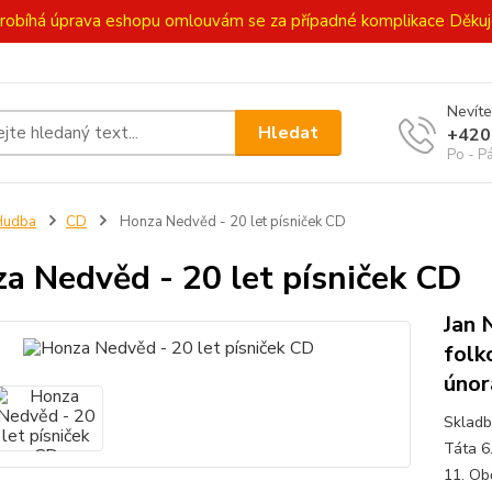
ě probíhá úprava eshopu omlouvám se za případné komplikace Děk
Nevíte
Hledat
+420
Po - P
Hudba
CD
Honza Nedvěd - 20 let písniček CD
a Nedvěd - 20 let písniček CD
Jan 
folk
únor
Skladb
Táta 6.
11. Ob