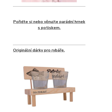
Pořidte si nebo věnujte parádní hrnek
s potiskem.
Originální dárky pro rybáře.