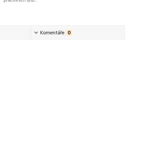
pracovních dnů..
Komentáře
0