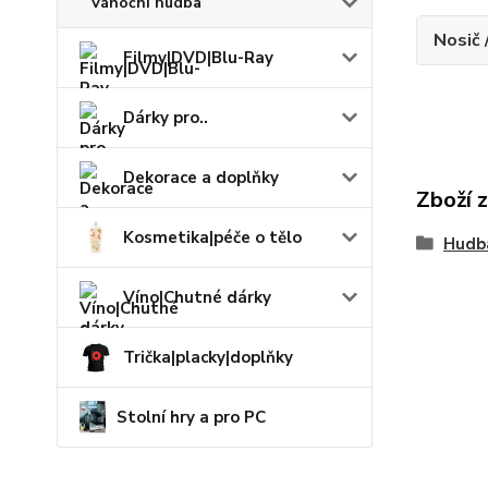
Vánoční hudba
Nosič 
Filmy|DVD|Blu-Ray
Dárky pro..
Dekorace a doplňky
Zboží 
Kosmetika|péče o tělo
Hudb
Víno|Chutné dárky
Trička|placky|doplňky
Stolní hry a pro PC