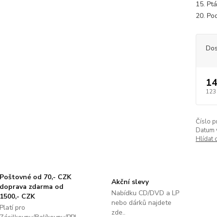
15. Ptá
20. Po
Dos
14
123
Číslo p
Datum 
Hlídat 
Poštovné od 70,- CZK
Akční slevy
doprava zdarma od
Nabídku CD/DVD a LP
1500,- CZK
nebo dárků najdete
Platí pro
zde..