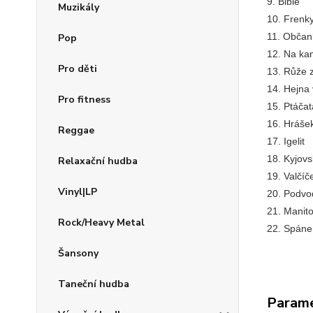
9. Bible
Muzikály
10. Frenk
11. Občan
Pop
12. Na ka
Pro děti
13. Růže 
14. Hejna 
Pro fitness
15. Ptáčat
16. Hráše
Reggae
17. Igelit
18. Kyjov
Relaxační hudba
19. Valčíč
Vinyl|LP
20. Podvo
21. Manit
Rock/Heavy Metal
22. Spán
Šansony
Taneční hudba
Param