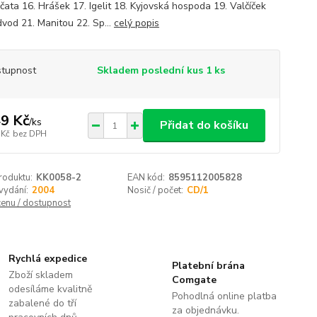
čata 16. Hrášek 17. Igelit 18. Kyjovská hospoda 19. Valčíček
dvod 21. Manitou 22. Sp...
celý popis
tupnost
Skladem poslední kus 1 ks
9 Kč
/
ks
Přidat do košíku
 Kč
bez DPH
roduktu:
KK0058-2
EAN kód:
8595112005828
vydání:
2004
Nosič / počet:
CD/1
cenu / dostupnost
Rychlá expedice
Platební brána
Zboží skladem
Comgate
odesíláme kvalitně
Pohodlná online platba
zabalené do tří
za objednávku.