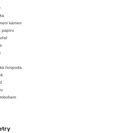
y
ka
meni kámen
z papíru
včel
a
k
ská hospoda
ek
d
ou
embohem
etry