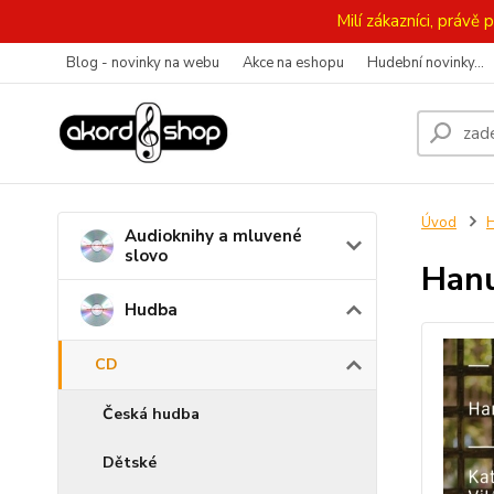
Milí zákazníci, práv
Blog - novinky na webu
Akce na eshopu
Hudební novinky...
Úvod
Audioknihy a mluvené
slovo
Hanu
Hudba
CD
Česká hudba
Dětské