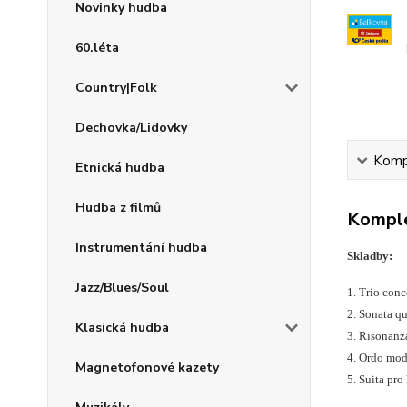
Novinky hudba
60.léta
Country|Folk
Dechovka/Lidovky
Kompl
Etnická hudba
Hudba z filmů
Komple
Instrumentání hudba
Skladby:
Jazz/Blues/Soul
1. Trio conc
2. Sonata qu
Klasická hudba
3. Risonanza
4. Ordo mod
Magnetofonové kazety
5. Suita pro