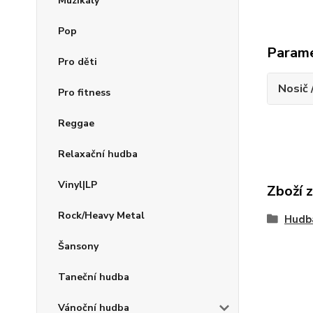
Muzikály
Pop
Param
Pro děti
Nosič 
Pro fitness
Reggae
Relaxační hudba
Vinyl|LP
Zboží 
Rock/Heavy Metal
Hudb
Šansony
Taneční hudba
Vánoční hudba