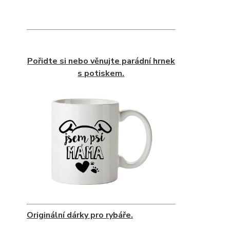
Pořidte si nebo věnujte parádní hrnek
s potiskem.
Originální dárky pro rybáře.