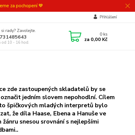
ujeme za pochopení 💙
Přihlášení
 si rady? Zavolejte.
0
ks
731485643
za
0,00 Kč
á od 10 - 16 hod.
ice zde zastoupených skladatelů by se
 označit jedním slovem nepohodlní. Cílem
to špičkových mladých interpretů bylo
zat, že díla Haase, Ebena a Hanuše ve
 žánru snesou srovnání s nejlepšími
dbami..