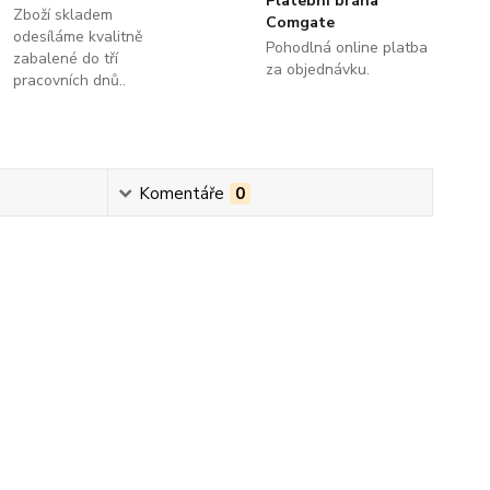
Platební brána
Zboží skladem
Comgate
odesíláme kvalitně
Pohodlná online platba
zabalené do tří
za objednávku.
pracovních dnů..
Komentáře
0