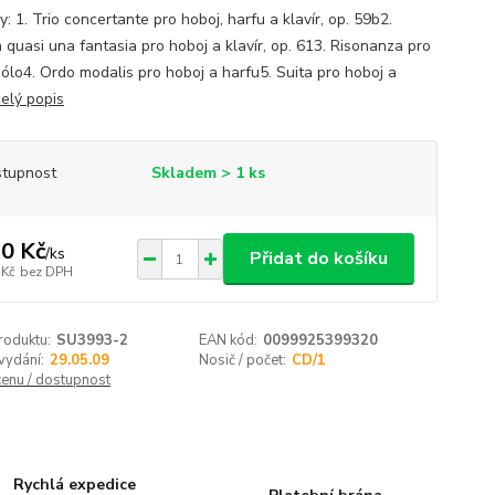
: 1. Trio concertante pro hoboj, harfu a klavír, op. 59b2.
 quasi una fantasia pro hoboj a klavír, op. 613. Risonanza pro
sólo4. Ordo modalis pro hoboj a harfu5. Suita pro hoboj a
celý popis
tupnost
Skladem > 1 ks
0 Kč
/
ks
Přidat do košíku
 Kč
bez DPH
roduktu:
SU3993-2
EAN kód:
0099925399320
vydání:
29.05.09
Nosič / počet:
CD/1
cenu / dostupnost
Rychlá expedice