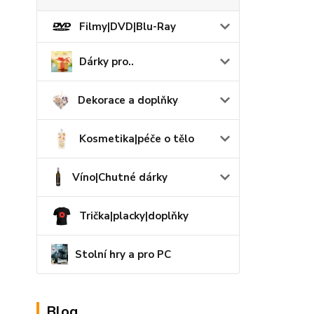
Filmy|DVD|Blu-Ray
Dárky pro..
Dekorace a doplňky
Kosmetika|péče o tělo
Víno|Chutné dárky
Trička|placky|doplňky
Stolní hry a pro PC
Blog