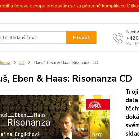
ě probíhá úprava eshopu omlouvám se za případné komplikace Děk
Nevíte
Hledat
+420
Po - P
Hudba
CD
Hanuš, Eben & Haas: Risonanza CD
š, Eben & Haas: Risonanza CD
Troj
dala
těch
doká
svém
skla