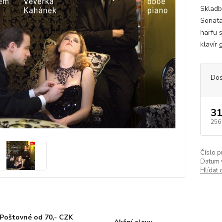
Skladby
Sonata
harfu 
klavír
Dos
31
256
Číslo p
Datum 
Hlídat 
Poštovné od 70,- CZK