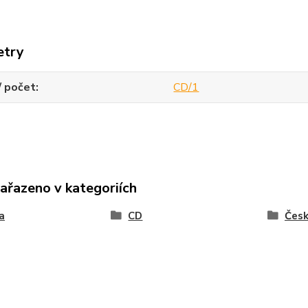
etry
/ počet
CD/1
zařazeno v kategoriích
a
CD
Čes