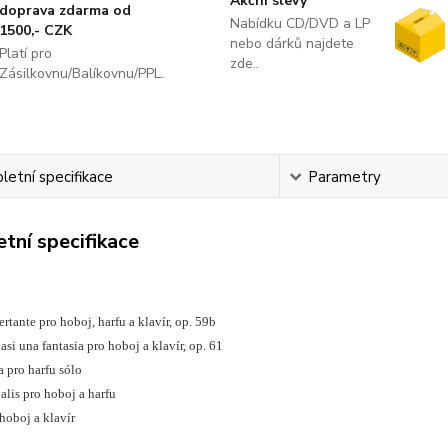
Akční slevy
doprava zdarma od
Nabídku CD/DVD a LP
1500,- CZK
nebo dárků najdete
Platí pro
zde..
Zásilkovnu/Balíkovnu/PPL.
etní specifikace
Parametry
tní specifikace
ertante pro hoboj, harfu a klavír, op. 59b
asi una fantasia pro hoboj a klavír, op. 61
 pro harfu sólo
alis pro hoboj a harfu
 hoboj a klavír