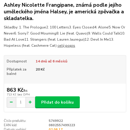
Ashley Nicolette Frangipane, známá podle jejího
uměleckého jména Halsey, je americká zpěvačka a
skladatelka.
Skladby: 1. The Prologue2. 100 Letters3. Eyes Closed4. Alone5. Now Or
Never6. Sorry7. Good Mourning8. Lie (feat. Quavo)9. Walls Could Talk10.
Bad At Love11. Strangers (feat. Lauren Jauregui)12. Devil In Me13.
Hopeless (feat. Cashmere Cat)
celý popis
Dostupnost
14 dnů až 6 měsíců
Příplatek za
20 Kč
balné
863 Kč
/
ks
713 Kč
bez DPH
Přidat do košíku
Číslo produktu:
5749922
EAN kód:
0602557499223
Datum vydání:
02.06.17