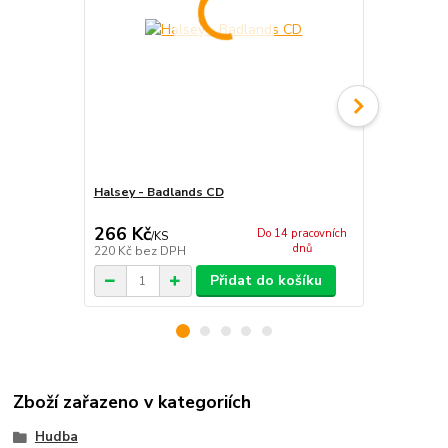
Halsey - Badlands CD
Halsey - Ma
266 Kč
266 Kč
Do 14 pracovních
/
KS
/
ks
dnů
220 Kč
bez DPH
220 Kč
bez 
Přidat do košíku
Zboží zařazeno v kategoriích
Hudba