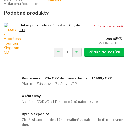
Hlídat cenu / dostupnost
Podobné produkty
Halsey - Hopeless Fountain Kingdom
Do 14 pracovních dnů
CD
266 Kč
/
KS
220 Kč
bez DPH
Přidat do košíku
Poštovné od 70,- CZK doprava zdarma od 1500,- CZK
Platí pro Zásilkovnu/Balíkovnu/PPL.
Akční slevy
Nabídku CD/DVD a LP nebo dárků najdete zde..
Rychlá expedice
Zboží skladem odesíláme kvalitně zabalené do tří pracovních
dnů..