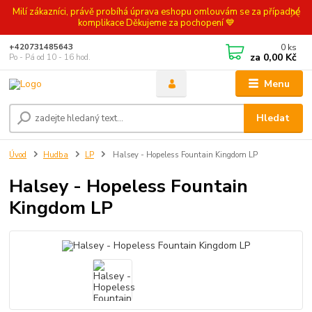
Milí zákazníci, právě probíhá úprava eshopu omlouvám se za případné
komplikace Děkujeme za pochopení 💙
0
ks
+420731485643
za
0,00 Kč
Po - Pá od 10 - 16 hod.
Menu
Hledat
Úvod
Hudba
LP
Halsey - Hopeless Fountain Kingdom LP
Halsey - Hopeless Fountain
Kingdom LP