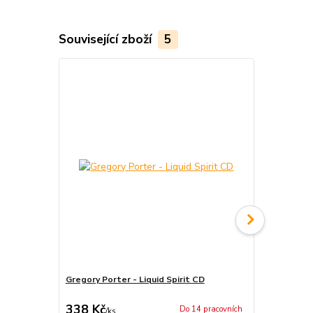
Související zboží
5
Gregory Porter - Liquid Spirit CD
Gregory Por
338 Kč
1 041 Kč
Do 14 pracovních
/
ks