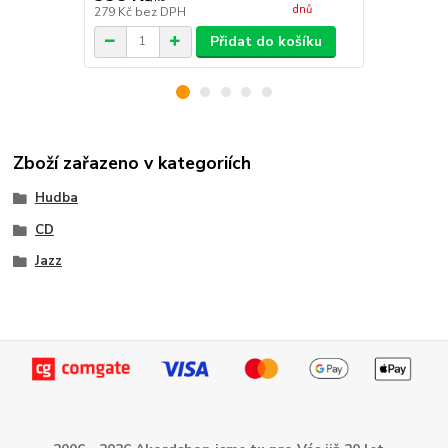
dnů
279 Kč
bez DPH
860 Kč
bez 
Přidat do košíku
Zboží zařazeno v kategoriích
Hudba
CD
Jazz