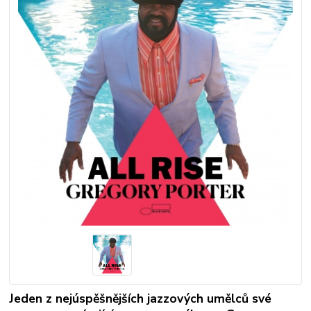
Jeden z nejúspěšnějších jazzových umělců své