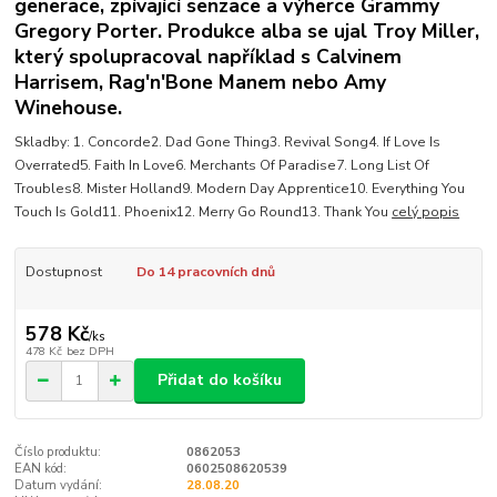
generace, zpívající senzace a výherce Grammy
Gregory Porter. Produkce alba se ujal Troy Miller,
který spolupracoval například s Calvinem
Harrisem, Rag'n'Bone Manem nebo Amy
Winehouse.
Skladby: 1. Concorde2. Dad Gone Thing3. Revival Song4. If Love Is
Overrated5. Faith In Love6. Merchants Of Paradise7. Long List Of
Troubles8. Mister Holland9. Modern Day Apprentice10. Everything You
Touch Is Gold11. Phoenix12. Merry Go Round13. Thank You
celý popis
Dostupnost
Do 14 pracovních dnů
578 Kč
/
ks
478 Kč
bez DPH
Přidat do košíku
Číslo produktu:
0862053
EAN kód:
0602508620539
Datum vydání:
28.08.20