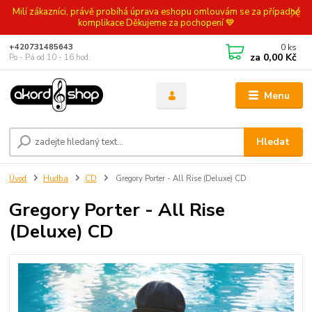
Milí zákazníci, právě probíhá úprava eshopu omlouvám se za případné
komplikace Děkujeme za pochopení 💙
0
ks
+420731485643
za
0,00 Kč
Po - Pá od 10 - 16 hod.
Menu
Hledat
Úvod
Hudba
CD
Gregory Porter - All Rise (Deluxe) CD
Gregory Porter - All Rise
(Deluxe) CD