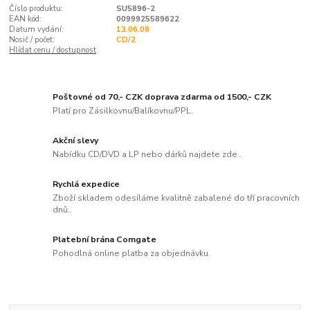
Číslo produktu:
SU5896-2
EAN kód:
0099925589622
Datum vydání:
13.06.08
Nosič / počet:
CD/2
Hlídat cenu / dostupnost
Poštovné od 70,- CZK doprava zdarma od 1500,- CZK
Platí pro Zásilkovnu/Balíkovnu/PPL.
Akční slevy
Nabídku CD/DVD a LP nebo dárků najdete zde..
Rychlá expedice
Zboží skladem odesíláme kvalitně zabalené do tří pracovních
dnů..
Platební brána Comgate
Pohodlná online platba za objednávku.