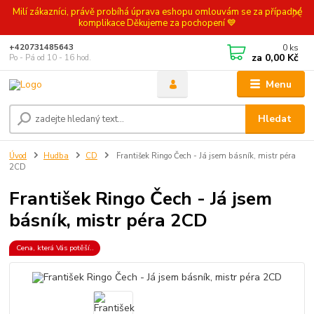
Milí zákazníci, právě probíhá úprava eshopu omlouvám se za případné
komplikace Děkujeme za pochopení 💙
0
ks
+420731485643
za
0,00 Kč
Po - Pá od 10 - 16 hod.
Menu
Hledat
Úvod
Hudba
CD
František Ringo Čech - Já jsem básník, mistr péra
2CD
František Ringo Čech - Já jsem
básník, mistr péra 2CD
Cena, která Vás potěší..