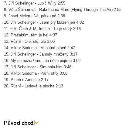
7. Jiří Schelinger - Lupič Willy 2:55
8. Věra Špinarová - Raketou na Mars (Flying Through The Air) 2:55
9. Josef Melen - Né, pětku né 2:38
10. Jiří Schelinger - Jsem prý blázen jen 4:02
11. F.R. Čech & M. Imrich - To je starý 2:16
12. Pražákům, těm je hej 4:37
13. Různí - Olé, olé, olé 3:00
14. Viktor Sodoma - Milostná píseň 2:47
15. Jiří Schelinger - Jahody mražený 3:17
16. My se nezdržíme, jen něco pojíme 3:09
17. Jiří Schelinger - Sim-sala-bim 3:48
18. Viktor Sodoma - Parní stroj 3:08
19. Píseň o Americe 2:17
20. Různí - Ledová je plocha 2:13
Původ zboží