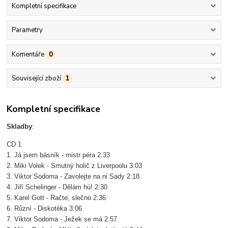
Kompletní specifikace
Parametry
Komentáře
0
Související zboží
1
Kompletní specifikace
Skladby
:
CD 1
1. Já jsem básník - mistr péra 2:33
2. Miki Volek - Smutný holič z Liverpoolu 3:03
3. Viktor Sodoma - Zavolejte na ni Sady 2:18
4. Jiří Schelinger - Dělám hú! 2:30
5. Karel Gott - Račte, slečno 2:36
6. Různí - Diskotéka 3:06
7. Viktor Sodoma - Ježek se má 2:57