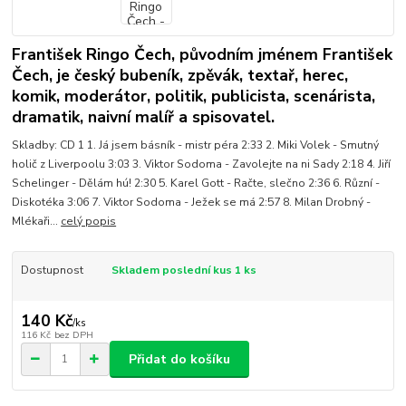
František Ringo Čech, původním jménem František
Čech, je český bubeník, zpěvák, textař, herec,
komik, moderátor, politik, publicista, scenárista,
dramatik, naivní malíř a spisovatel.
Skladby: CD 1 1. Já jsem básník - mistr péra 2:33 2. Miki Volek - Smutný
holič z Liverpoolu 3:03 3. Viktor Sodoma - Zavolejte na ni Sady 2:18 4. Jiří
Schelinger - Dělám hú! 2:30 5. Karel Gott - Račte, slečno 2:36 6. Různí -
Diskotéka 3:06 7. Viktor Sodoma - Ježek se má 2:57 8. Milan Drobný -
Mlékaři...
celý popis
Dostupnost
Skladem poslední kus 1 ks
140 Kč
/
ks
116 Kč
bez DPH
Přidat do košíku