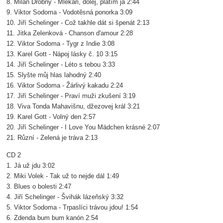
8. Milan Drobný - Mlékaři, dolej, platím já 2:44
9. Viktor Sodoma - Vodotěsná ponorka 3:09
10. Jiří Schelinger - Což takhle dát si špenát 2:13
11. Jitka Zelenková - Chanson d'amour 2:28
12. Viktor Sodoma - Tygr z Indie 3:08
13. Karel Gott - Nápoj lásky č. 10 3:15
14. Jiří Schelinger - Léto s tebou 3:33
15. Slyšte můj hlas lahodný 2:40
16. Viktor Sodoma - Žárlivý kakadu 2:24
17. Jiří Schelinger - Praví muži zkušení 3:19
18. Viva Tonda Mahavišnu, džezovej král 3:21
19. Karel Gott - Volný den 2:57
20. Jiří Schelinger - I Love You Mädchen krásné 2:07
21. Různí - Zelená je tráva 2:13
CD 2
1. Já už jdu 3:02
2. Miki Volek - Tak už to nejde dál 1:49
3. Blues o bolesti 2:47
4. Jiří Schelinger - Švihák lázeňský 3:32
5. Viktor Sodoma - Trpaslíci trávou jdou! 1:54
6. Zdenda bum bum kanón 2:54