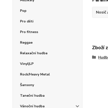
Muzikály
Pop
Nosič 
Pro děti
Pro fitness
Reggae
Zboží 
Relaxační hudba
Hudb
Vinyl|LP
Rock/Heavy Metal
Šansony
Taneční hudba
Vánoční hudba