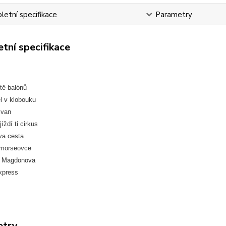
etní specifikace
Parametry
tní specifikace
tě balónů
l v klobouku
Ivan
jíždí ti cirkus
va cesta
 morseovce
a Magdonova
xpress
etry