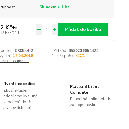
tupnost
Skladem > 1 ks
2 Kč
/
ks
Přidat do košíku
 Kč
bez DPH
roduktu:
CR0544-2
EAN kód:
8590236054424
vydání:
12.04.2018
Nosič / počet:
CD/1
cenu / dostupnost
Rychlá expedice
Platební brána
Zboží skladem
Comgate
odesíláme kvalitně
Pohodlná online platba
zabalené do tří
za objednávku.
pracovních dnů..