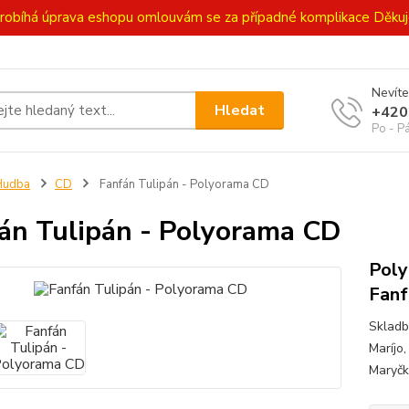
ě probíhá úprava eshopu omlouvám se za případné komplikace Děk
Nevíte
Hledat
+420
Po - P
Hudba
CD
Fanfán Tulipán - Polyorama CD
án Tulipán - Polyorama CD
Poly
Fanf
Skladb
Maríjo,
Maryčk