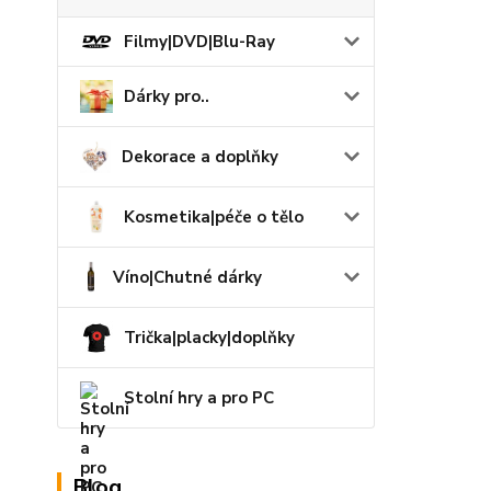
Filmy|DVD|Blu-Ray
Dárky pro..
Dekorace a doplňky
Kosmetika|péče o tělo
Víno|Chutné dárky
Trička|placky|doplňky
Stolní hry a pro PC
Blog