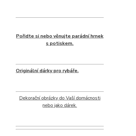
Pořidte si nebo věnujte parádní hrnek
s potiskem.
Originální dárky pro rybáře.
Dekorační obrázky do Vaší domácnosti
nebo jako dárek.