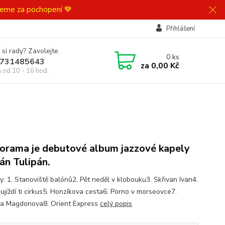
ujeme za pochopení 💙
Přihlášení
 si rady? Zavolejte.
0
ks
731485643
za
0,00 Kč
á od 10 - 16 hod.
orama je debutové album jazzové kapely
án Tulipán.
y: 1. Stanoviště balónů2. Pět neděl v klobouku3. Skřivan Ivan4.
 ujíždí ti cirkus5. Honzíkova cesta6. Porno v morseovce7.
a Magdonova8. Orient Express
celý popis