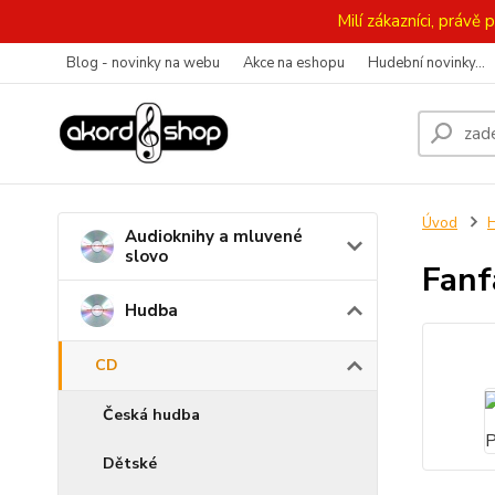
Milí zákazníci, práv
Blog - novinky na webu
Akce na eshopu
Hudební novinky...
Úvod
Audioknihy a mluvené
slovo
Fanf
Hudba
CD
Česká hudba
Dětské