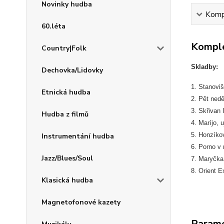
Novinky hudba
Kompl
60.léta
Komple
Country|Folk
Skladby:
Dechovka/Lidovky
1. Stanoviš
Etnická hudba
2. Pět nedě
3. Skřivan 
Hudba z filmů
4. Maríjo, u
5. Honzíko
Instrumentání hudba
6. Porno v
Jazz/Blues/Soul
7. Maryčk
8. Orient E
Klasická hudba
Magnetofonové kazety
Param