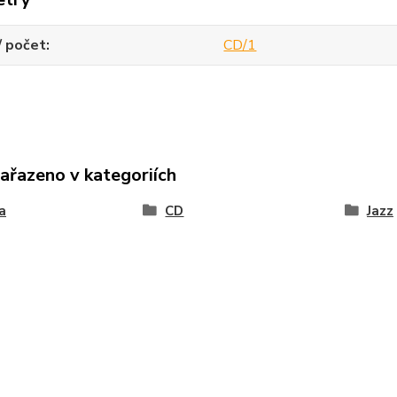
/ počet
CD/1
zařazeno v kategoriích
a
CD
Jazz