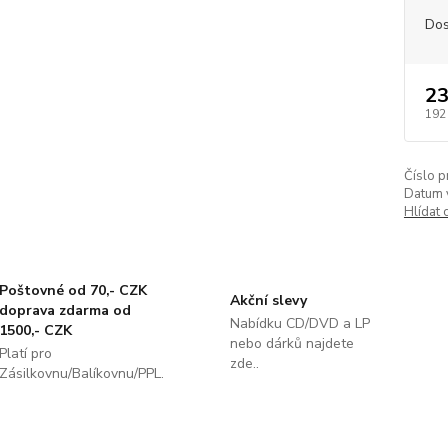
Dos
23
192
Číslo p
Datum 
Hlídat 
Poštovné od 70,- CZK
Akční slevy
doprava zdarma od
Nabídku CD/DVD a LP
1500,- CZK
nebo dárků najdete
Platí pro
zde..
Zásilkovnu/Balíkovnu/PPL.