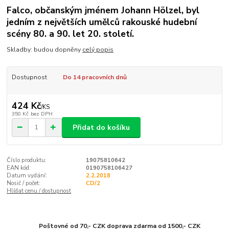
Falco, občanským jménem Johann Hölzel, byl
jedním z největších umělců rakouské hudební
scény 80. a 90. let 20. století.
Skladby: budou dopněny
celý popis
Dostupnost
Do 14 pracovních dnů
424 Kč
/
KS
350 Kč
bez DPH
Přidat do košíku
Číslo produktu:
19075810642
EAN kód:
0190758106427
Datum vydání:
2.2.2018
Nosič / počet:
CD/2
Hlídat cenu / dostupnost
Poštovné od 70,- CZK doprava zdarma od 1500,- CZK