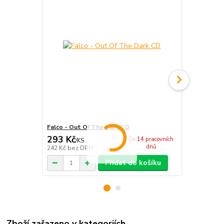
Falco - Out Of The Dark CD
Falco - Esse
293 Kč
179 Kč
Do 14 pracovních
/
KS
/
KS
dnů
242 Kč
bez DPH
148 Kč
bez 
Přidat do košíku
Zboží zařazeno v kategoriích