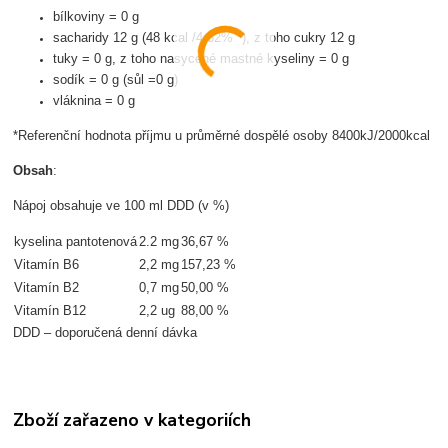
bílkoviny = 0 g
sacharidy 12 g (48 kcal /4,62% *), z toho cukry 12 g
tuky = 0 g, z toho nasycené mastné kyseliny = 0 g
sodík = 0 g (sůl =0 g)
vláknina = 0 g
*Referenční hodnota příjmu u průměrné dospělé osoby 8400kJ/2000kcal
Obsah
:
Nápoj obsahuje ve 100 ml DDD (v %)
kyselina pantotenová
2.2 mg
36,67 %
Vitamín B6
2,2 mg
157,23 %
Vitamín B2
0,7 mg
50,00 %
Vitamín B12
2,2 ug
88,00 %
DDD – doporučená denní dávka
Zboží zařazeno v kategoriích