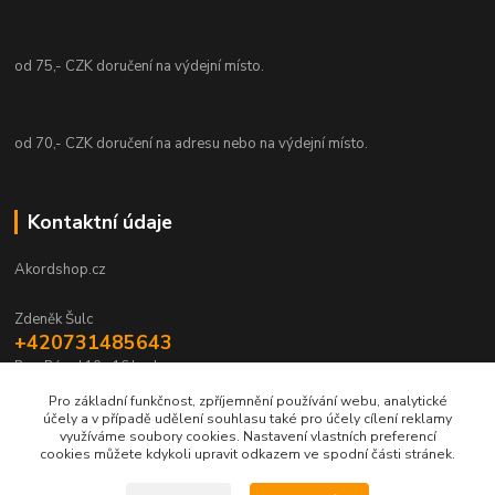
od 75,- CZK doručení na výdejní místo.
od 70,- CZK doručení na adresu nebo na výdejní místo.
Kontaktní údaje
Akordshop.cz
Zdeněk Šulc
+420731485643
Po - Pá od 10 - 16 hod.
Pro základní funkčnost, zpříjemnění používání webu, analytické
info@akordshop.cz
účely a v případě udělení souhlasu také pro účely cílení reklamy
využíváme soubory cookies. Nastavení vlastních preferencí
cookies můžete kdykoli upravit odkazem ve spodní části stránek.