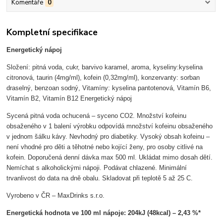
Komentáře
0
Kompletní specifikace
Energetický nápoj
Složení: pitná voda, cukr, barvivo karamel, aroma, kyseliny:kyselina
citronová, taurin (4mg/ml), kofein (0,32mg/ml), konzervanty: sorban
draselný, benzoan sodný, Vitamíny: kyselina pantotenová, Vitamín B6,
Vitamín B2, Vitamín B12 Energetický nápoj
Sycená pitná voda ochucená – syceno CO2. Množství kofeinu
obsaženého v 1 balení výrobku odpovídá množství kofeinu obsaženého
v jednom šálku kávy. Nevhodný pro diabetiky. Vysoký obsah kofeinu –
není vhodné pro děti a těhotné nebo kojící ženy, pro osoby citlivé na
kofein. Doporučená denní dávka max 500 ml. Ukládat mimo dosah dětí.
Nemíchat s alkoholickými nápoji. Podávat chlazené. Minimální
trvanlivost do data na dně obalu. Skladovat při teplotě 5 až 25 C.
Vyrobeno v ČR – MaxDrinks s.r.o.
Energetická hodnota ve 100 ml nápoje: 204kJ (48kcal) – 2,43 %*