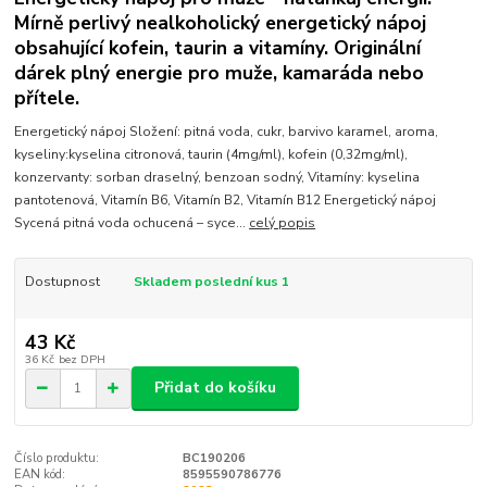
Mírně perlivý nealkoholický energetický nápoj
obsahující kofein, taurin a vitamíny. Originální
dárek plný energie pro muže, kamaráda nebo
přítele.
Energetický nápoj Složení: pitná voda, cukr, barvivo karamel, aroma,
kyseliny:kyselina citronová, taurin (4mg/ml), kofein (0,32mg/ml),
konzervanty: sorban draselný, benzoan sodný, Vitamíny: kyselina
pantotenová, Vitamín B6, Vitamín B2, Vitamín B12 Energetický nápoj
Sycená pitná voda ochucená – syce...
celý popis
Dostupnost
Skladem poslední kus 1
43 Kč
36 Kč
bez DPH
Přidat do košíku
Číslo produktu:
BC190206
EAN kód:
8595590786776