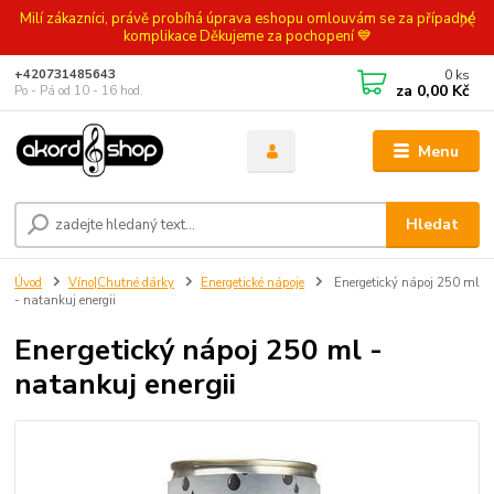
Milí zákazníci, právě probíhá úprava eshopu omlouvám se za případné
komplikace Děkujeme za pochopení 💙
0
ks
+420731485643
za
0,00 Kč
Po - Pá od 10 - 16 hod.
Menu
Hledat
Úvod
Víno|Chutné dárky
Energetické nápoje
Energetický nápoj 250 ml
- natankuj energii
Energetický nápoj 250 ml -
natankuj energii