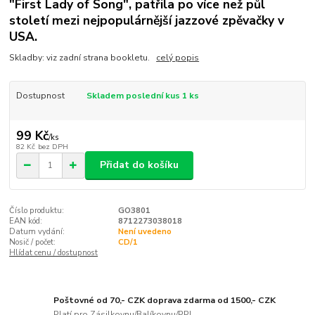
"First Lady of Song", patřila po více než půl
století mezi nejpopulárnější jazzové zpěvačky v
USA.
Skladby: viz zadní strana bookletu.
celý popis
Dostupnost
Skladem poslední kus 1 ks
99 Kč
/
ks
82 Kč
bez DPH
Přidat do košíku
Číslo produktu:
GO3801
EAN kód:
8712273038018
Datum vydání:
Není uvedeno
Nosič / počet:
CD/1
Hlídat cenu / dostupnost
Poštovné od 70,- CZK doprava zdarma od 1500,- CZK
Platí pro Zásilkovnu/Balíkovnu/PPL.