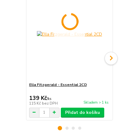
Ella Fitzgerald - Essential 2CD
Ella Fitzger
Songbook 2
139 Kč
919 Kč
/
ks
/
ks
Skladem > 1 ks
115 Kč
bez DPH
760 Kč
bez 
Přidat do košíku