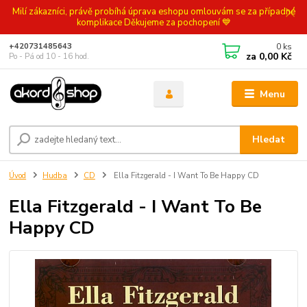
Milí zákazníci, právě probíhá úprava eshopu omlouvám se za případné
komplikace Děkujeme za pochopení 💙
0
ks
+420731485643
za
0,00 Kč
Po - Pá od 10 - 16 hod.
Menu
Hledat
Úvod
Hudba
CD
Ella Fitzgerald - I Want To Be Happy CD
Ella Fitzgerald - I Want To Be
Happy CD