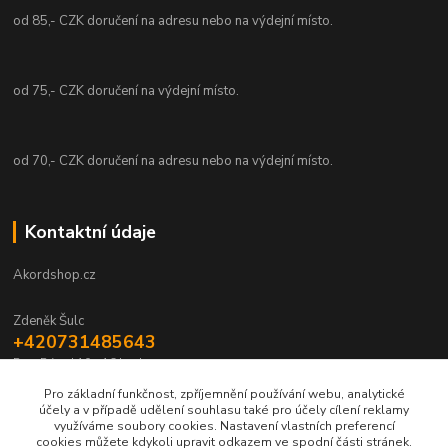
od 85,- CZK doručení na adresu nebo na výdejní místo.
od 75,- CZK doručení na výdejní místo.
od 70,- CZK doručení na adresu nebo na výdejní místo.
Kontaktní údaje
Akordshop.cz
Zdeněk Šulc
+420731485643
Po - Pá od 10 - 16 hod.
Pro základní funkčnost, zpříjemnění používání webu, analytické
info@akordshop.cz
účely a v případě udělení souhlasu také pro účely cílení reklamy
využíváme soubory cookies. Nastavení vlastních preferencí
cookies můžete kdykoli upravit odkazem ve spodní části stránek.