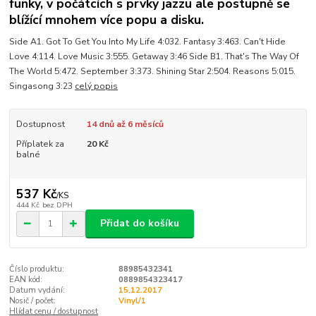
funky, v počátcích s prvky jazzu ale postupně se
blížící mnohem více popu a disku.
Side A1. Got To Get You Into My Life 4:032. Fantasy 3:463. Can't Hide
Love 4:114. Love Music 3:555. Getaway 3:46 Side B1. That's The Way Of
The World 5:472. September 3:373. Shining Star 2:504. Reasons 5:015.
Singasong 3:23
celý popis
Dostupnost
14 dnů až 6 měsíců
Příplatek za
20 Kč
balné
537 Kč
/
KS
444 Kč
bez DPH
Přidat do košíku
Číslo produktu:
88985432341
EAN kód:
0889854323417
Datum vydání:
15.12.2017
Nosič / počet:
Vinyl/1
Hlídat cenu / dostupnost