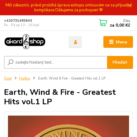
Milí zákazníci, právě probíhá úprava eshopu omlouvám se za případné
komplikace Děkujeme za pochopení 💙
0
ks
+420731485643
za
0,00 Kč
Po - Pá od 10 - 16 hod.
Menu
Hledat
Úvod
Hudba
Earth, Wind & Fire - Greatest Hits vol.1 LP
Earth, Wind & Fire - Greatest
Hits vol.1 LP