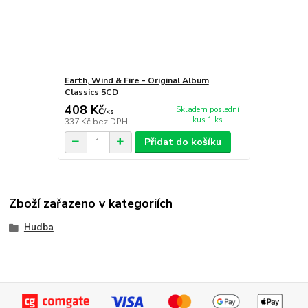
Earth, Wind & Fire - Original Album
Classics 5CD
408 Kč
Skladem poslední
/
ks
kus 1 ks
337 Kč
bez DPH
Přidat do košíku
Zboží zařazeno v kategoriích
Hudba