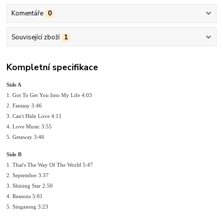
Komentáře
0
Související zboží
1
Kompletní specifikace
Side A
1. Got To Get You Into My Life 4:03
2. Fantasy 3:46
3. Can't Hide Love 4:11
4. Love Music 3:55
5. Getaway 3:46
Side B
1. That's The Way Of The World 5:47
2. September 3:37
3. Shining Star 2:50
4. Reasons 5:01
5. Singasong 3:23