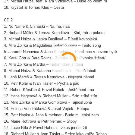
17. Michal Hrůza, feat. Klára Vytisková – Duše do vesmíru
18. Kryštof & Tomáš Klus – Cesta
CD 2
1. No Name & Chinaski – Ná, ná, náá
2. Richard Müller & Tereza Kerndlová – Klid, mír a pokora
3. Michal Hrůza & Lenka Dusilová – Píseň kovbojská
4. Miro Žbirka & Magdaléna Šalamounová – Tento song
5. Jaromír Nohavica & Jana Kirschner – První noc v novém bytě
6. Karel Gott & Dara Rolins - Zvonky 2009 /Zvonky štěstí/
7. Miro Žbirka & Martha – Tadam-dam si dám
8. Michal Hrůza & Katarina Knechtová – Píseň labutí
9. Leoš Mareš & Tereza Kerndlová - Nejlepší nápad
10. Petr Kolář & Ivan Tásler – Pýcha a pád
11. Robert Křesťan & Pavel Bobek - Ještě není tma
12. Hana Hegerová & Richard Müller – Stín stíhá stín
13. Miro Žbirka & Marika Gombitová - Tajnosľubná
14. Helena Vondráčková & Josef Vojtek - Potopa
15. Petr Hapka & Jana Kirschner - Bude mi lehká zem
16. Marie Rottrová & Petr Němec – Stopy
17. Lucie Bílá & Pavol Habera – Zkus jenom žít
18. Richard Müller & Ivan Tásler – Srdce jako kníže Rohan