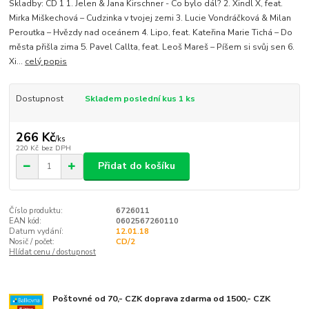
Skladby: CD 1 1. Jelen & Jana Kirschner - Co bylo dál? 2. Xindl X, feat.
Mirka Miškechová – Cudzinka v tvojej zemi 3. Lucie Vondráčková & Milan
Peroutka – Hvězdy nad oceánem 4. Lipo, feat. Kateřina Marie Tichá – Do
města přišla zima 5. Pavel Callta, feat. Leoš Mareš – Píšem si svůj sen 6.
Xi...
celý popis
Dostupnost
Skladem poslední kus 1 ks
266 Kč
/
ks
220 Kč
bez DPH
Přidat do košíku
Číslo produktu:
6726011
EAN kód:
0602567260110
Datum vydání:
12.01.18
Nosič / počet:
CD/2
Hlídat cenu / dostupnost
Poštovné od 70,- CZK doprava zdarma od 1500,- CZK