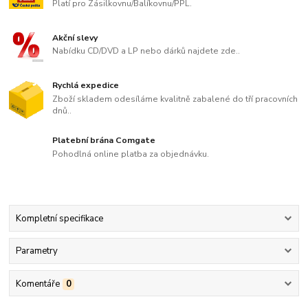
Platí pro Zásilkovnu/Balíkovnu/PPL.
Akční slevy
Nabídku CD/DVD a LP nebo dárků najdete zde..
Rychlá expedice
Zboží skladem odesíláme kvalitně zabalené do tří pracovních
dnů..
Platební brána Comgate
Pohodlná online platba za objednávku.
Kompletní specifikace
Parametry
Komentáře
0