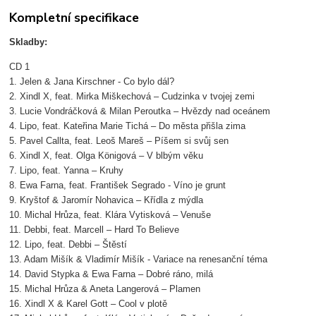
Kompletní specifikace
Skladby:
CD 1
1. Jelen & Jana Kirschner - Co bylo dál?
2. Xindl X, feat. Mirka Miškechová – Cudzinka v tvojej zemi
3. Lucie Vondráčková & Milan Peroutka – Hvězdy nad oceánem
4. Lipo, feat. Kateřina Marie Tichá – Do města přišla zima
5. Pavel Callta, feat. Leoš Mareš – Píšem si svůj sen
6. Xindl X, feat. Olga Königová – V blbým věku
7. Lipo, feat. Yanna – Kruhy
8. Ewa Farna, feat. František Segrado - Víno je grunt
9. Kryštof & Jaromír Nohavica – Křídla z mýdla
10. Michal Hrůza, feat. Klára Vytisková – Venuše
11. Debbi, feat. Marcell – Hard To Believe
12. Lipo, feat. Debbi – Štěstí
13. Adam Mišík & Vladimír Mišík - Variace na renesanční téma
14. David Stypka & Ewa Farna – Dobré ráno, milá
15. Michal Hrůza & Aneta Langerová – Plamen
16. Xindl X & Karel Gott – Cool v plotě