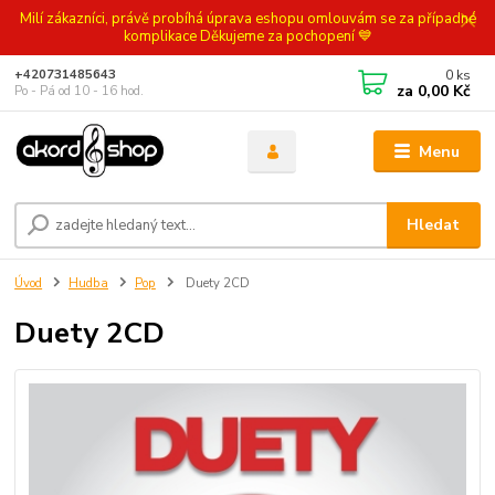
Milí zákazníci, právě probíhá úprava eshopu omlouvám se za případné
komplikace Děkujeme za pochopení 💙
0
ks
+420731485643
za
0,00 Kč
Po - Pá od 10 - 16 hod.
Menu
Hledat
Úvod
Hudba
Pop
Duety 2CD
Duety 2CD