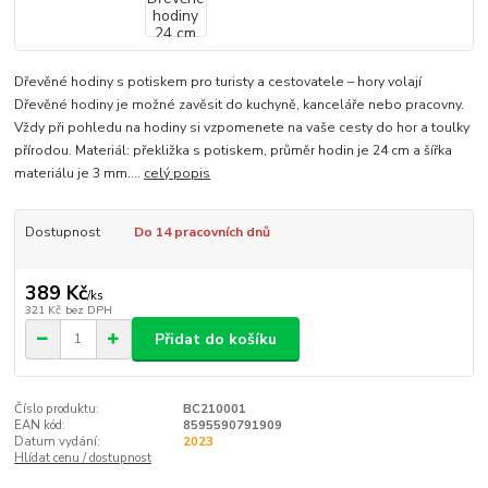
Dřevěné hodiny s potiskem pro turisty a cestovatele – hory volají
Dřevěné hodiny je možné zavěsit do kuchyně, kanceláře nebo pracovny.
Vždy při pohledu na hodiny si vzpomenete na vaše cesty do hor a toulky
přírodou. Materiál: překližka s potiskem, průměr hodin je 24 cm a šířka
materiálu je 3 mm....
celý popis
Dostupnost
Do 14 pracovních dnů
389 Kč
/
ks
321 Kč
bez DPH
Přidat do košíku
Číslo produktu:
BC210001
EAN kód:
8595590791909
Datum vydání:
2023
Hlídat cenu / dostupnost