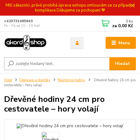
Milí zákazníci, právě probíhá úprava eshopu omlouvám se za případné
komplikace Děkujeme za pochopení 💙
0
ks
+420731485643
za
0,00 Kč
Po - Pá od 10 - 16 hod.
Menu
Hledat
Úvod
Dekorace a doplňky
Nástěnné hodiny
Dřevěné hodiny 24 cm pro
cestovatele – hory volají
Dřevěné hodiny 24 cm pro
cestovatele – hory volají