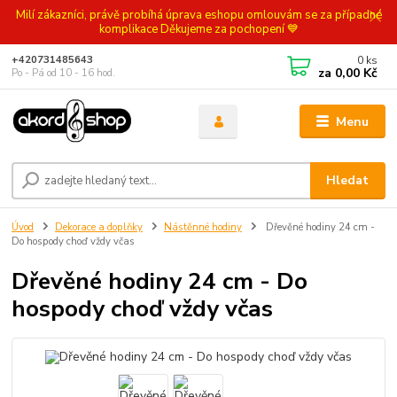
Milí zákazníci, právě probíhá úprava eshopu omlouvám se za případné
komplikace Děkujeme za pochopení 💙
0
ks
+420731485643
za
0,00 Kč
Po - Pá od 10 - 16 hod.
Menu
Hledat
Úvod
Dekorace a doplňky
Nástěnné hodiny
Dřevěné hodiny 24 cm -
Do hospody choď vždy včas
Dřevěné hodiny 24 cm - Do
hospody choď vždy včas