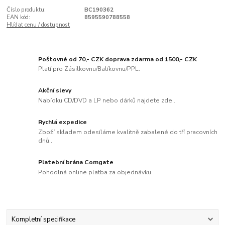
Číslo produktu:
BC190362
EAN kód:
8595590788558
Hlídat cenu / dostupnost
Poštovné od 70,- CZK doprava zdarma od 1500,- CZK
Platí pro Zásilkovnu/Balíkovnu/PPL.
Akční slevy
Nabídku CD/DVD a LP nebo dárků najdete zde..
Rychlá expedice
Zboží skladem odesíláme kvalitně zabalené do tří pracovních
dnů..
Platební brána Comgate
Pohodlná online platba za objednávku.
Kompletní specifikace