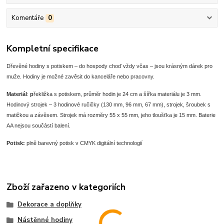
Komentáře
0
Kompletní specifikace
Dřevěné hodiny s potiskem – do hospody choď vždy včas – jsou krásným dárek pro
muže. Hodiny je možné zavěsit do kanceláře nebo pracovny.
Materiál
:
p
řekližka s potiskem, průměr hodin je 24 cm a šířka materiálu je 3 mm.
Hodinový strojek – 3 hodinové ručičky (130 mm, 96 mm, 67 mm), strojek, šroubek s
matičkou a závěsem. Strojek má rozměry 55 x 55 mm, jeho tloušťka je 15 mm. Baterie
AA nejsou součástí balení.
Potisk:
plně barevný potisk v CMYK digitální technologií
Zboží zařazeno v kategoriích
Dekorace a doplňky
Nástěnné hodiny