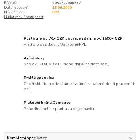
EAN kód:
0081227986537
Datum vydání:
15.09.2009
Nosič / počet:
LP/1
Hlídat cenu / dostupnost
Poštovné od 70,- CZK doprava zdarma od 1500,- CZK
Platí pro Zásilkovnu/Balíkovnu/PPL.
Akční slevy
Nabídku CD/DVD a LP nebo dárků najdete zde..
Rychlá expedice
Zboží skladem odesíláme kvalitně zabalené do tří pracovních
dnů..
Platební brána Comgate
Pohodlná online platba za objednávku.
Kompletní specifikace