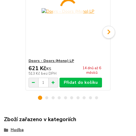
Doors - Doors (Mono) LP
Doors - Doo
621 Kč
549 Kč
14 dnů až 6
/
KS
/
KS
měsíců
513 Kč
bez DPH
454 Kč
bez 
Přidat do košíku
Zboží zařazeno v kategoriích
Hudba