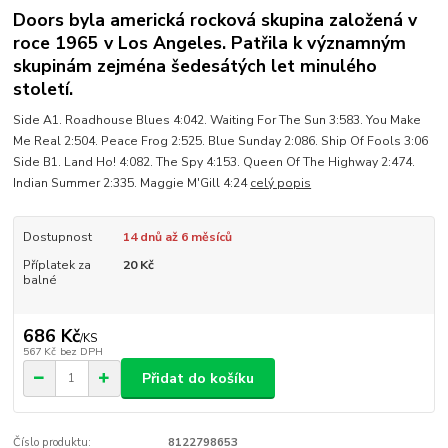
Doors byla americká rocková skupina založená v
roce 1965 v Los Angeles. Patřila k významným
skupinám zejména šedesátých let minulého
století.
Side A1. Roadhouse Blues 4:042. Waiting For The Sun 3:583. You Make
Me Real 2:504. Peace Frog 2:525. Blue Sunday 2:086. Ship Of Fools 3:06
Side B1. Land Ho! 4:082. The Spy 4:153. Queen Of The Highway 2:474.
Indian Summer 2:335. Maggie M'Gill 4:24
celý popis
Dostupnost
14 dnů až 6 měsíců
Příplatek za
20 Kč
balné
686 Kč
/
KS
567 Kč
bez DPH
Přidat do košíku
Číslo produktu:
8122798653