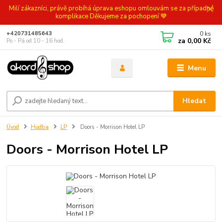
Milí zákazníci, právě probíhá úprava eshopu omlouvám se za případné
komplikace Děkujeme za pochopení 💙
0
ks
+420731485643
za
0,00 Kč
Po - Pá od 10 - 16 hod.
Menu
Hledat
Úvod
Hudba
LP
Doors - Morrison Hotel LP
Doors - Morrison Hotel LP