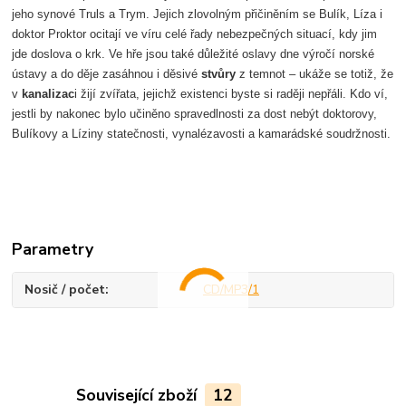
jeho synové Truls a Trym. Jejich zlovolným přičiněním se Bulík, Líza i
doktor Proktor ocitají ve víru celé řady nebezpečných situací, kdy jim
jde doslova o krk. Ve hře jsou také důležité oslavy dne výročí norské
ústavy a do děje zasáhnou i děsivé
stvůry
z temnot – ukáže se totiž, že
v
kanalizac
i žijí zvířata, jejichž existenci byste si raději nepřáli. Kdo ví,
jestli by nakonec bylo učiněno spravedlnosti za dost nebýt doktorovy,
Bulíkovy a Líziny statečnosti, vynalézavosti a kamarádské soudržnosti.
Parametry
Nosič / počet
CD/MP3/1
Související zboží
12