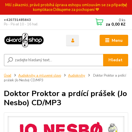
Milí zákazníci, právě probíhá úprava eshopu omlouvám se za případné
komplikace Děkujeme za pochopení 💙
0
ks
+420731485643
za
0,00 Kč
Po - Pá od 10 - 16 hod.
Menu
Hledat
Úvod
Audioknihy a mluvené slovo
Audioknihy
Doktor Proktor a prdící
prášek (Jo Nesbo) CD/MP3
Doktor Proktor a prdící prášek (Jo
Nesbo) CD/MP3