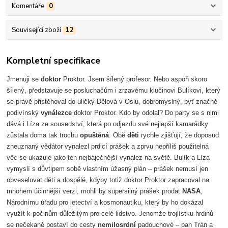
Komentáře
0
Související zboží
12
Kompletní specifikace
Jmenuji se
doktor
Proktor. Jsem šílený profesor. Nebo aspoň skoro
šílený, představuje se posluchačům i zrzavému klučinovi Bulíkovi, který
se právě přistěhoval do uličky Dělová v Oslu, dobromyslný, byť značně
podivínský
vynálezce
doktor Proktor. Kdo by odolal? Do party se s nimi
dává i Líza ze sousedství, která po odjezdu své nejlepší kamarádky
zůstala doma tak trochu
opuštěná
. Obě
děti
rychle zjišťují, že doposud
zneuznaný vědátor vynalezl prdicí prášek a zprvu nepříliš použitelná
věc se ukazuje jako ten nejbáječnější vynález na světě. Bulík a Líza
vymyslí s důvtipem sobě vlastním úžasný plán – prášek nemusí jen
obveselovat děti a dospělé, kdyby totiž doktor Proktor zapracoval na
mnohem účinnější verzi, mohli by supersilný prášek prodat
NASA
,
Národnímu úřadu pro letectví a kosmonautiku, který by ho dokázal
využít k počinům důležitým pro celé lidstvo. Jenomže trojlístku hrdinů
se nečekaně postaví do cesty
nemilosrdní
padouchové – pan Trán a