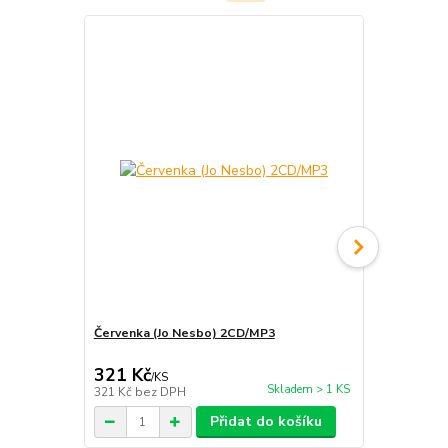
Červenka (Jo Nesbo) 2CD/MP3
Doktor Prokt
Nesbo) CD/
321 Kč
266 Kč
/
KS
/
KS
Skladem > 1 KS
321 Kč
bez DPH
266 Kč
bez 
Přidat do košíku