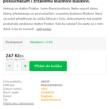
posluchačům i zrzavému klučinovi Bulíkovi.
Jmenuji se doktor Proktor. Jsem šílený profesor. Nebo aspoň skoro
šílený, představuje se posluchačům i zrzavému klučinovi Bulíkovi, který
se právě přistěhoval do uličky Dělová v Oslu, dobromyslný, byť značně
podivínský vynálezce doktor Proktor. Kdo by odolal? Do party se s nimi
dává i Líza ze soused...
celý popis
Dostupnost
Skladem > 1 KS
247 Kč
/
KS
247 Kč
bez DPH
Přidat do košíku
Číslo produktu:
AK025
EAN kód:
8594169480251
Datum vydání:
2014
Nosič / počet:
CD/MP3/1
Balení:
Digipack
Čte:
David Novotný
Hlídat cenu / dostupnost