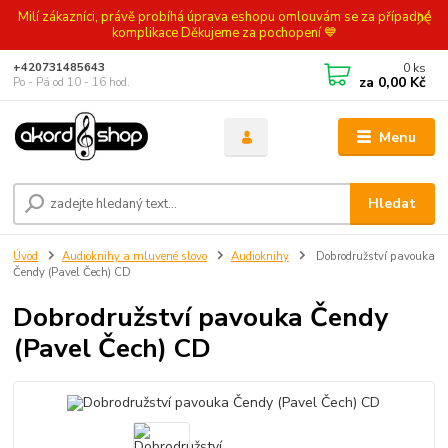
Milí zákazníci, právě probíhá úprava eshopu omlouvám se za případné
komplikace Děkujeme za pochopení 💙
0
ks
+420731485643
za
0,00 Kč
Po - Pá od 10 - 16 hod.
Menu
Hledat
Úvod
Audioknihy a mluvené slovo
Audioknihy
Dobrodružství pavouka
Čendy (Pavel Čech) CD
Dobrodružství pavouka Čendy
(Pavel Čech) CD