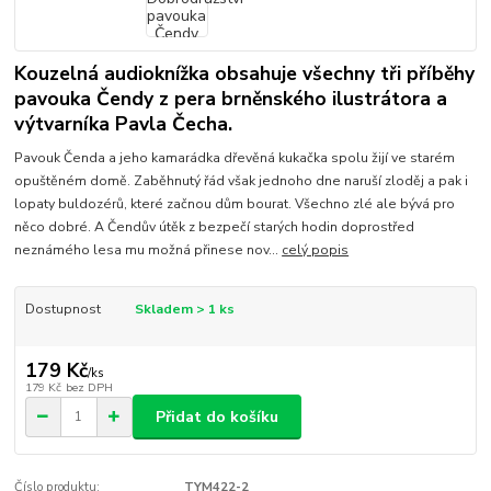
Kouzelná audioknížka obsahuje všechny tři příběhy
pavouka Čendy z pera brněnského ilustrátora a
výtvarníka Pavla Čecha.
Pavouk Čenda a jeho kamarádka dřevěná kukačka spolu žijí ve starém
opuštěném domě. Zaběhnutý řád však jednoho dne naruší zloděj a pak i
lopaty buldozérů, které začnou dům bourat. Všechno zlé ale bývá pro
něco dobré. A Čendův útěk z bezpečí starých hodin doprostřed
neznámého lesa mu možná přinese nov...
celý popis
Dostupnost
Skladem > 1 ks
179 Kč
/
ks
179 Kč
bez DPH
Přidat do košíku
Číslo produktu:
TYM422-2