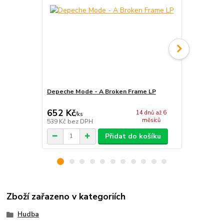
Depeche Mode - A Broken Frame LP
Depeche Mo
652 Kč
1 395 Kč
14 dnů až 6
/
ks
měsíců
539 Kč
bez DPH
1 153 Kč
bez
Přidat do košíku
Zboží zařazeno v kategoriích
Hudba