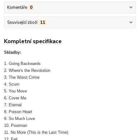
Komentáře
0
Související zboží
11
Kompletní specifikace
Skladby:
1. Going Backwards
2. Where's the Revolution
3. The Worst Crime
4. Scum
5. You Move
6. Cover Me
7. Eternal
8. Poison Heart
9. So Much Love
10. Poorman
11. No More (This is the Last Time)
12. Fail