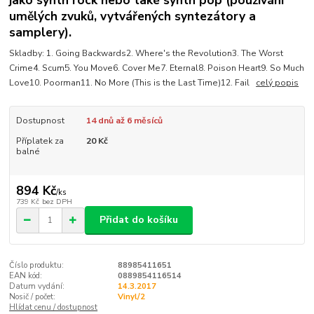
umělých zvuků, vytvářených syntezátory a
samplery).
Skladby: 1. Going Backwards2. Where's the Revolution3. The Worst
Crime4. Scum5. You Move6. Cover Me7. Eternal8. Poison Heart9. So Much
Love10. Poorman11. No More (This is the Last Time)12. Fail
celý popis
Dostupnost
14 dnů až 6 měsíců
Příplatek za
20 Kč
balné
894 Kč
/
ks
739 Kč
bez DPH
Přidat do košíku
Číslo produktu:
88985411651
EAN kód:
0889854116514
Datum vydání:
14.3.2017
Nosič / počet:
Vinyl/2
Hlídat cenu / dostupnost