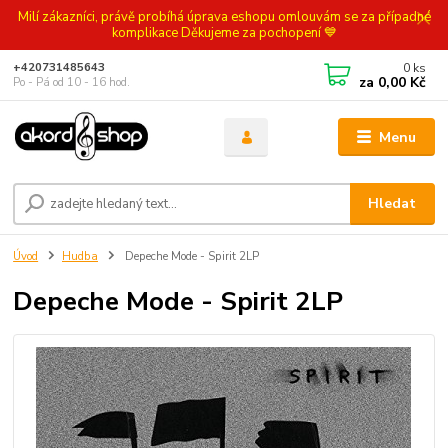
Milí zákazníci, právě probíhá úprava eshopu omlouvám se za případné
komplikace Děkujeme za pochopení 💙
0
ks
+420731485643
za
0,00 Kč
Po - Pá od 10 - 16 hod.
Menu
Hledat
Úvod
Hudba
Depeche Mode - Spirit 2LP
Depeche Mode - Spirit 2LP