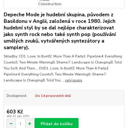
Depeche Mode je hudební skupina, původem z
Basildonu v Anglii, založená v roce 1980. Jejich
hudební styl by se dal nejlépe charakterizovat
jako synth rock nebo také synth pop (používání
umělých zvuků, vytvářených syntezátory a
samplery).
Skladby: CD1. Love, In Itself2. More Than A Party3. Pipeline4. Everything
Counts5. Two Minute Warning6. Shame7. Landscape Is Changing8. Told
You So9. And Then ... DVD1. Love, In Itself2. More Than A Party3.
Pipeline4. Everything Counts5. Two Minute Warning6. Shame7.
Landscape Is Changing8. Told You ...
celý popis
Dostupnost
Do 14 pracovních dnů
603 Kč
498 Kč
bez DPH
Přidat do košíku