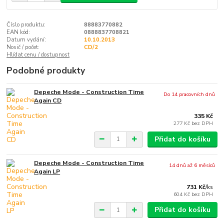
Číslo produktu:
88883770882
EAN kód:
0888837708821
Datum vydání:
10.10.2013
Nosič / počet:
CD/2
Hlídat cenu / dostupnost
Podobné produkty
Depeche Mode - Construction Time
Do 14 pracovních dnů
Again CD
335 Kč
277 Kč
bez DPH
Přidat do košíku
Depeche Mode - Construction Time
14 dnů až 6 měsíců
Again LP
731 Kč
/
ks
604 Kč
bez DPH
Přidat do košíku