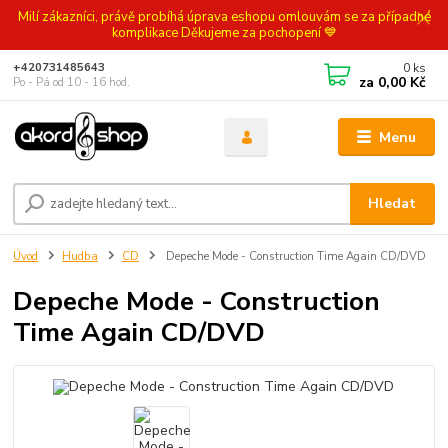
Milí zákazníci, právě probíhá úprava eshopu omlouvám se za případné
komplikace Děkujeme za pochopení 💙
0
ks
+420731485643
za
0,00 Kč
Po - Pá od 10 - 16 hod.
Menu
Hledat
Úvod
Hudba
CD
Depeche Mode - Construction Time Again CD/DVD
Depeche Mode - Construction
Time Again CD/DVD