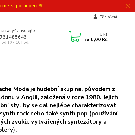
ujeme za pochopení 💙
Přihlášení
 si rady? Zavolejte.
0
ks
731485643
za
0,00 Kč
á od 10 - 16 hod.
che Mode je hudební skupina, původem z
ldonu v Anglii, založená v roce 1980. Jejich
bní styl by se dal nejlépe charakterizovat
 synth rock nebo také synth pop (používání
ých zvuků, vytvářených syntezátory a
lery).