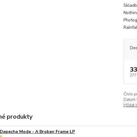
Skladb
Nothin
Photog
Rainfa
Dos
33
277
Číslo p
Datum 
Hlídat 
é produkty
Depeche Mode - A Broken Frame LP