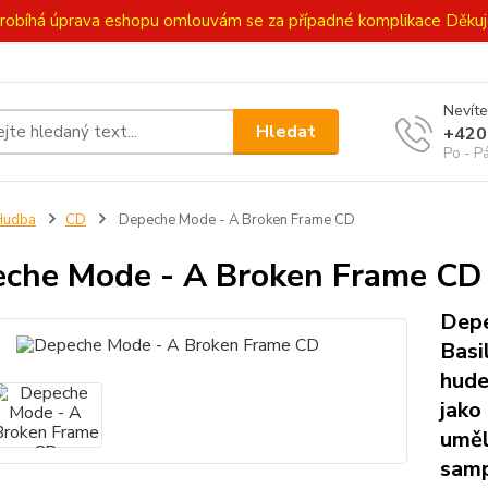
ě probíhá úprava eshopu omlouvám se za případné komplikace Děk
Nevíte
Hledat
+420
Po - P
Hudba
CD
Depeche Mode - A Broken Frame CD
che Mode - A Broken Frame CD
Depe
Basi
hude
jako
uměl
samp