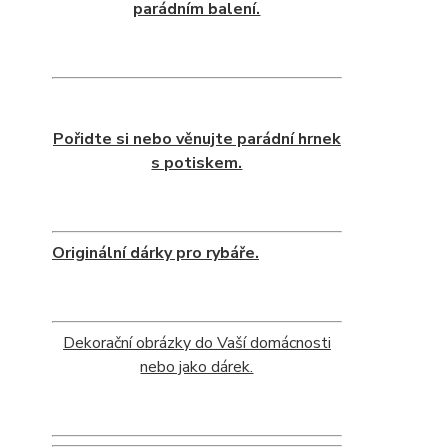
parádním balení.
Pořidte si nebo věnujte parádní hrnek
s potiskem.
Originální dárky pro rybáře.
Dekorační obrázky do Vaší domácnosti
nebo jako dárek.