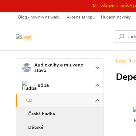
Milí zákazníci, práv
Blog - novinky na webu
Akce na eshopu
Hudební novinky...
Úvod
Audioknihy a mluvené
slovo
Depe
Hudba
CD
Česká hudba
Dětské