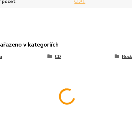
/ počet
CD/1
zařazeno v kategoriích
a
CD
Rock