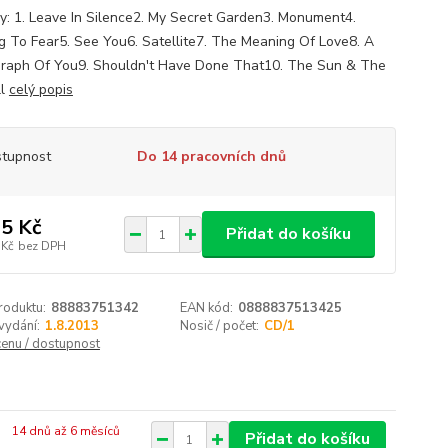
y: 1. Leave In Silence2. My Secret Garden3. Monument4.
g To Fear5. See You6. Satellite7. The Meaning Of Love8. A
raph Of You9. Shouldn't Have Done That10. The Sun & The
ll
celý popis
tupnost
Do 14 pracovních dnů
5 Kč
Přidat do košíku
 Kč
bez DPH
roduktu:
88883751342
EAN kód:
0888837513425
vydání:
1.8.2013
Nosič / počet:
CD/1
cenu / dostupnost
14 dnů až 6 měsíců
Přidat do košíku