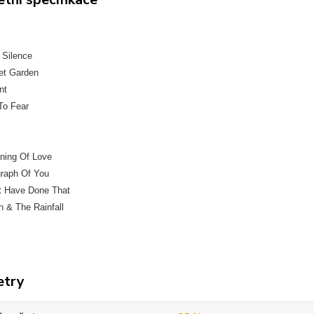
 Silence
et Garden
nt
To Fear
ning Of Love
graph Of You
't Have Done That
n & The Rainfall
etry