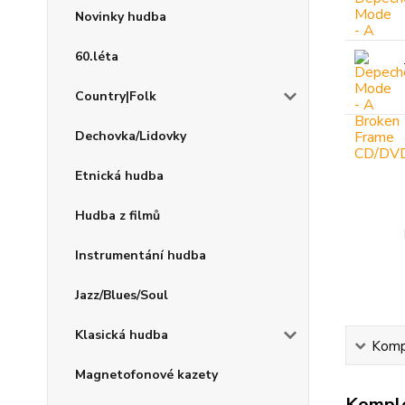
Novinky hudba
60.léta
Country|Folk
Dechovka/Lidovky
Etnická hudba
Hudba z filmů
Instrumentání hudba
Jazz/Blues/Soul
Klasická hudba
Kompl
Magnetofonové kazety
Komple