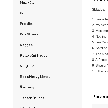
Muzikály
Skladby:
Pop
1. Leave In
Pro děti
2. My Secr
3. Monume
Pro fitness
4. Nothing 
5. See You
Reggae
6. Satellite
7. The Mea
Relaxační hudba
8. A Photo
9. Shouldn
Vinyl|LP
10. The Su
Rock/Heavy Metal
Šansony
Param
Taneční hudba