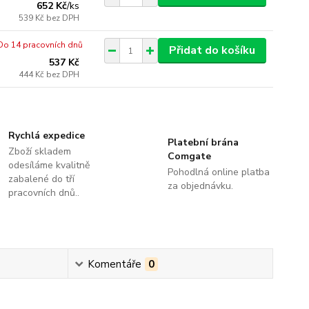
652 Kč
/
ks
539 Kč
bez DPH
Do 14 pracovních dnů
Přidat do košíku
537 Kč
444 Kč
bez DPH
Rychlá expedice
Platební brána
Zboží skladem
Comgate
odesíláme kvalitně
Pohodlná online platba
zabalené do tří
za objednávku.
pracovních dnů..
Komentáře
0